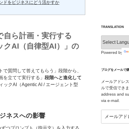
レンドをビジネスにどう活かすか
TRANSLATION
けで自ら計画・実行する
クAI（自律型AI）」の
Powered by
ブログをメールで購読 /
ットで質問して答えてもらう」段階から、
計画を立てて実行する」
段階へと進化して
メールアドレ
クAI（Agentic AI / エージェント型
ルで受信できます。/ I
address and su
via e-mail.
メ
ビジネスへの影響
ー
ル
1つずつプロンプト（指示文）を入力する