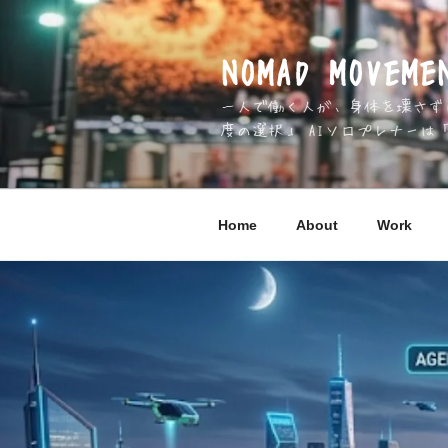
コ
ン
テ
NOMAD MOV
ン
一人で働く人が、身体を壊さずに 
ツ
度の選択」 AIソロプレナーは
へ
ス
キ
ッ
Home
About
Work
プ