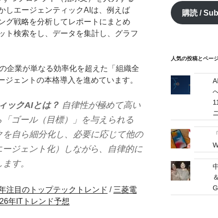
ア
かしエージェンティックAIは、例えば
購読 / Sub
ド
ング戦略を分析してレポートにまとめ
レ
ット検索をし、データを集計し、グラフ
ス
/
mail
人気の投稿とページ / 
多くの企業が単なる効率化を超えた「組織全
address
エージェントの本格導入を進めています。
へ
ィックAIとは？
自律性が極めて高い
ら「ゴール（目標）」を与えられる
クを自ら細分化し、必要に応じて他の
W
エージェント化）しながら、自律的に
します。
G
2026年注目のトップテックトレンド
/
三菱電
26年ITトレンド予想