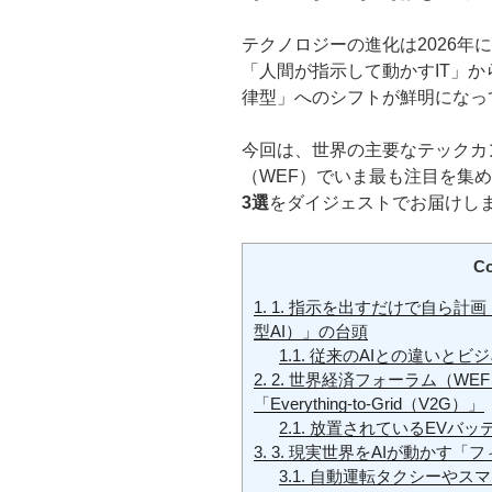
テクノロジーの進化は2026年
「人間が指示して動かすIT」
律型」へのシフトが鮮明になっ
今回は、世界の主要なテックカ
（WEF）でいま最も注目を集
3選
をダイジェストでお届けし
Co
1.
1. 指示を出すだけで自ら計
型AI）」の台頭
1.1.
従来のAIとの違いとビ
2.
2. 世界経済フォーラム（W
「Everything-to-Grid（V2G）」
2.1.
放置されているEVバッ
3.
3. 現実世界をAIが動かす「
3.1.
自動運転タクシーやスマ