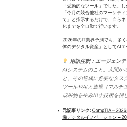
「受動的なツール」でした。し
「今月の競合他社のマーケティ
て」と指示するだけで、自らネ
化までを全自動で行います。
2026年のIT業界予測でも、
体のデジタル資産」としてAI
用語注釈：エージェンテ
AIシステムのこと。人間か
と、その達成に必要なタス
ツールやAIと連携（マルチ
成果物を生み出す技術を指
元記事リンク:
CompTIA – 
機デジタルイノベーション – 20