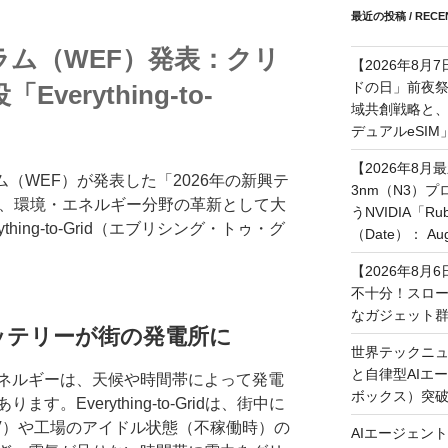
最近の投稿 / RECEN
ーラム（WEF）発表：クリ
【2026年8月
ドの日」前夜
erything-to-
域共創戦略と、長期
デュアルeSI
【2026年8月
ム（WEF）が発表した「2026年の新興テ
3nm（N3）
で、環境・エネルギー分野の革新として大
うNVIDIA「
hing-to-Grid（エブリシング・トゥ・グ
（Date）： Augu
【2026年8
不十分！スロ
なガジェット
ッテリーが街の発電所に
世界テックニュ
と自律型AIエ
ネルギーは、天候や時間帯によって発電
ボックス）突
。Everything-to-Gridは、街中に
V）や工場のアイドル状態（不稼働時）の
AIエージェン