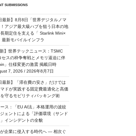
T SUBMISSIONS
7日最新】8月8日「世界デジタルノマ
祭！アジア最大級ハブを狙う日本の地
定住を支える「 Starlink Mini×
M」最新モバイルインフラ
最新】世界テックニュース：TSMC
プロセスの枠争奪戦とメモリ逼迫に伴
Rubin」仕様変更の激震 掲載日時
st 7, 2026 / 2026年8月7日
月6日最新】「滞在費の安さ」だけでは
ーマドが実践する固定費最適化と高価
群を守るモビリティパッキング術
ース：「EU AI法」本格運用の波紋
ージェントによる「評価環境（サンド
破」インシデントの全貌
トが企業に侵入する時代へ — 相次ぐ