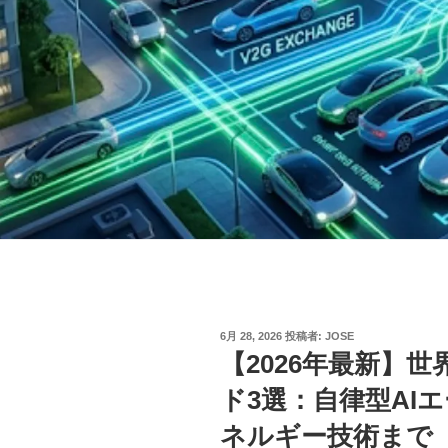
投
6月 28, 2026
投稿者:
JOSE
稿
【2026年最新】
日:
ド3選：自律型AI
ネルギー技術まで