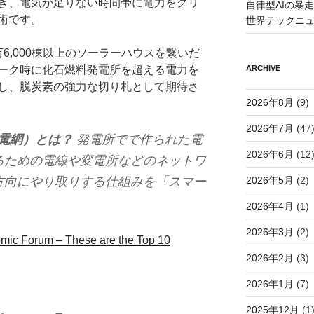
ぎ、電気が足りない時間帯に電力をグリ
自律型AIの暴走と
術です。
世界テックニ
6,000棟以上のソーラーハウスを繋いだ
ARCHIVE
ーク時に化石燃料発電所を超える電力を
し、脱炭素の強力な切り札として期待さ
2026年8月
(9)
2026年7月
(47
電網）とは？
発電所でで作られた電
2026年6月
(12
るための電線や変電所などのネットワ
2026年5月
(2)
方向にやり取りする仕組みを「スマー
2026年4月
(1)
2026年3月
(2)
mic Forum – These are the Top 10
2026年2月
(3)
2026年1月
(7)
2025年12月
(1