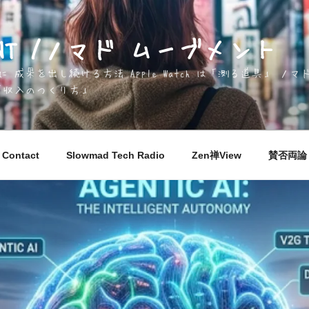
EMENT /ノマド ムーブメント
成果を出し続ける方法 Apple Watch は「測る道具」 
「収入のつくり方」
Contact
Slowmad Tech Radio
Zen禅View
賛否両論 M