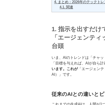
4.
まとめ：2026年のテックト
4.1.
関連
1. 指示を出すだ
「エージェンティッ
台頭
いま、AIのトレンドは「チャ
「目標を与えれば、AIが自ら
います。これが
「エージェンティッ
AI）」です。
従来のAIとの違いと
これまでの生成AIは、人間が