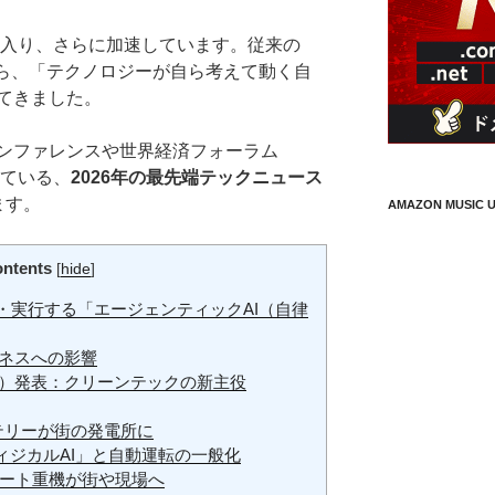
に入り、さらに加速しています。従来の
から、「テクノロジーが自ら考えて動く自
てきました。
ンファレンスや世界経済フォーラム
めている、
2026年の最先端テックニュース
ます。
AMAZON MUSIC U
ntents
[
hide
]
画・実行する「エージェンティックAI（自律
ジネスへの影響
EF）発表：クリーンテックの新主役
テリーが街の発電所に
フィジカルAI」と自動運転の一般化
ート重機が街や現場へ