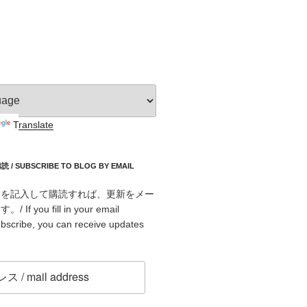
Translate
 SUBSCRIBE TO BLOG BY EMAIL
スを記入して購読すれば、更新をメー
f you fill in your email
bscribe, you can receive updates