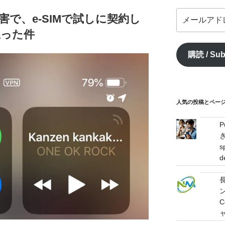
メ
で、e-SIMで試しに契約し
ー
思った件
ル
ア
購読 / Sub
ド
レ
ス
/
mail
人気の投稿とページ / 
address
s
d
C