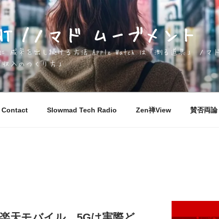
EMENT /ノマド ムーブメント
成果を出し続ける方法 Apple Watch は「測る道具」 
「収入のつくり方」
Contact
Slowmad Tech Radio
Zen禅View
賛否両論 M
した楽天モバイル、5Gは実際ど