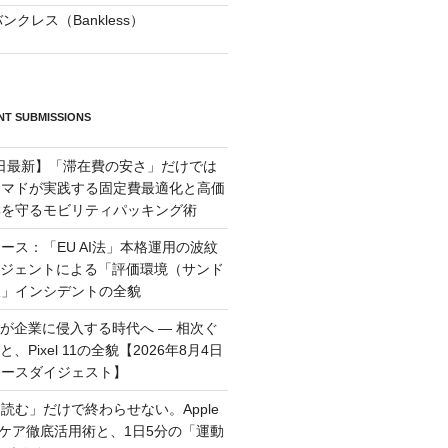
ンクレス（Bankless）
T SUBMISSIONS
月6日最新】「滞在費の安さ」だけでは
ーマドが実践する固定費最適化と高価
群を守るモビリティパッキング術
ース：「EU AI法」本格運用の波紋
ージェントによる「評価環境（サンド
破」インシデントの全貌
トが企業に侵入する時代へ — 相次ぐ
、Pixel 11の全貌【2026年8月4日
ュースダイジェスト】
読む」だけで終わらせない。Apple
ルスケア徹底活用術と、1日5分の「運動