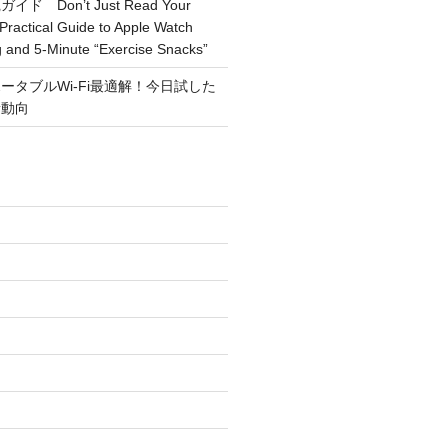
 Don’t Just Read Your
Practical Guide to Apple Watch
g and 5-Minute “Exercise Snacks”
ータブルWi-Fi最適解！今日試した
新動向
)
)