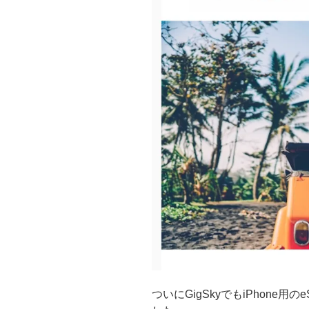
試
し
に
契
約
し
て
て
よ
か
っ
た
な
ぁ
と
思
っ
た
ついにGigSkyでもiPhone
件”