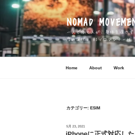
コ
ン
テ
NOMAD MOV
ン
一人で働く人が、身体を壊さずに 
ツ
度の選択」 AIソロプレナーは
へ
ス
キ
ッ
Home
About
Work
プ
カテゴリー:
ESIM
投
5月 23, 2021
稿
iPhoneに正式対応