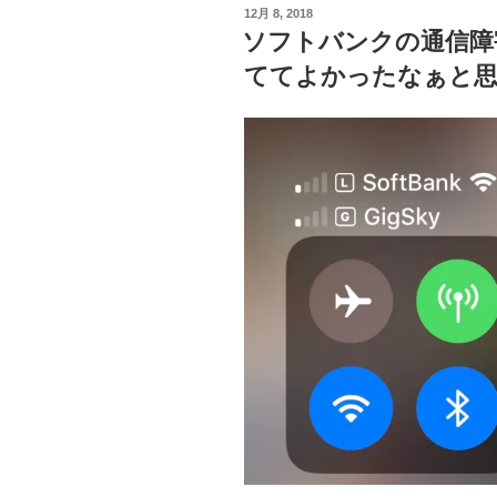
投
12月 8, 2018
稿
ソフトバンクの通信障害
日:
ててよかったなぁと