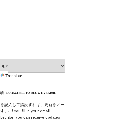
Translate
 SUBSCRIBE TO BLOG BY EMAIL
スを記入して購読すれば、更新をメー
f you fill in your email
bscribe, you can receive updates