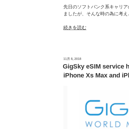
先日のソフトバンク系キャリア
ましたが、そんな時の為に考え
“ソ
続きを読む
フ
ト
バ
ン
投
11月 8, 2018
ク
稿
GigSky eSIM service 
日:
の
iPhone Xs Max and iP
通
信
障
害
で、
e-
SIM
で