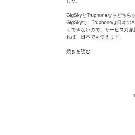
した。
の
GigSkyとTruphoneなら
GigSkyで、Truphoneは日本
もできないので、サービス対象国の
れば、日本でも使えます。
“GigSky
続きを読む
eSIM
service
has
launched
on
投
iPhone
Xs,
稿
iPhone
の
Xs
Max
ペ
and