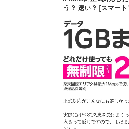
日:
う？ 速い？ [スマートフォ
正式対応がこんなにも嬉しかっ
実際には5Gの恩恵を受けまく
入るって感じですので、まだま
どねぇ