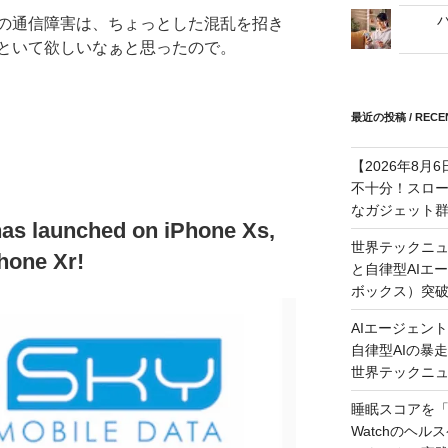
バ
の通信障害は、ちょっとした混乱を招き
といて欲しいなぁと思ったので。
最近の投稿 / RECEN
【2026年8
不十分！スロ
なガジェット
has launched on iPhone Xs,
世界テックニュ
hone Xr!
と自律型AIエ
ボックス）突
AIエージェン
自律型AIの暴走と
世界テックニ
睡眠スコアを「
Watchのヘ