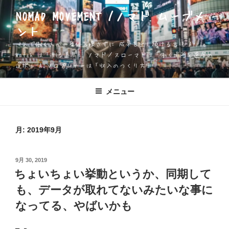
コ
NOMAD MOVEMENT /ノマド ムーブメ
ン
ント
テ
ン
一人で働く人が、身体を壊さずに 成果を出し続ける方法 Apple
ツ
Watch は「測る道具」 ノマド／スローマドは「働く場所と速度の
選択」 AIソロプレナーは「収入のつくり方」
へ
ス
キ
メニュー
ッ
プ
月:
2019年9月
投
9月 30, 2019
稿
ちょいちょい挙動というか、同期して
日:
も、データが取れてないみたいな事に
なってる、やばいかも