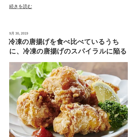
“ち
続きを読む
ょ
い
ち
投
9月 30, 2019
ょ
稿
冷凍の唐揚げを食べ比べているうち
い
日:
挙
に、冷凍の唐揚げのスパイラルに陥る
動
と
い
う
か、
同
期
し
て
も、
デ