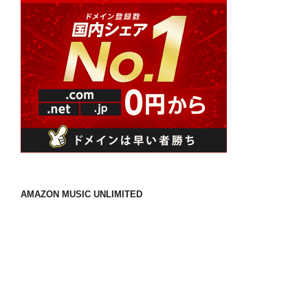
ー
よ
ジ
う
送
に
り
な
っ
て、
も
う
何
年
か
AMAZON MUSIC UNLIMITED
経
ち
ま
し
た
が、
未