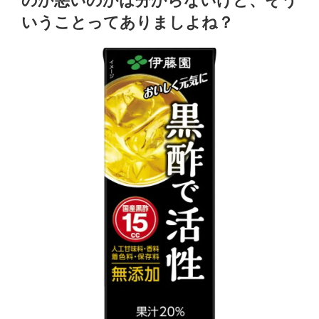
のか悪いのかは分からないけど、そう
食
ば
いうことってありましよね？
べ
い
比
か
べ
も”
て
の
い
る
う
ち
に、
冷
凍
の
唐
揚
げ
の
ス
パ