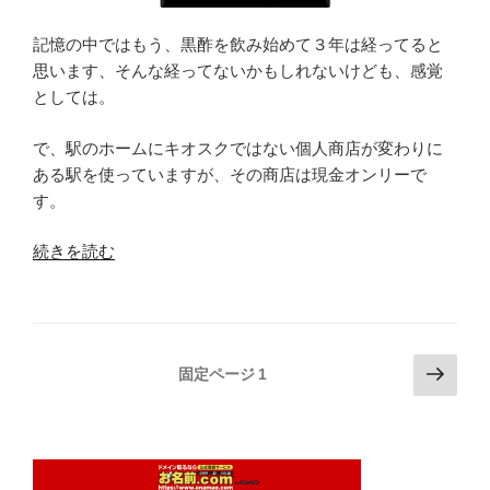
イ
ラ
記憶の中ではもう、黒酢を飲み始めて３年は経ってると
ル
思います、そんな経ってないかもしれないけども、感覚
に
としては。
陥
る”
で、駅のホームにキオスクではない個人商店が変わりに
の
ある駅を使っていますが、その商店は現金オンリーで
す。
“黒
続きを読む
酢
を
何
故
投
次
固定ページ
1
か
の
稿
毎
ペ
の
日
ー
ペ
飲
ジ
む