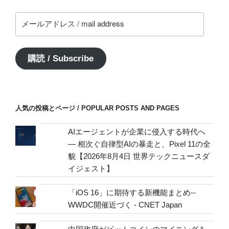
う
メ
い
ー
う
ル
こ
ア
と
購読 / Subscribe
ド
っ
レ
て
ス
あ
/
り
人気の投稿とページ / POPULAR POSTS AND PAGES
mail
ま
address
し
AIエージェントが企業に侵入する時代へ
よ
— 相次ぐ自律型AIの暴走と、Pixel 11の全
ね？”
貌【2026年8月4日 世界テックニュースダ
の
イジェスト】
「iOS 16」に期待する新機能まとめ--
WWDC開催近づく - CNET Japan