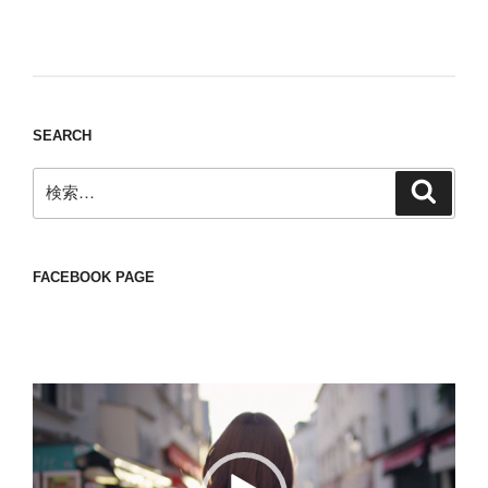
Nomad/Craft beer/beef/iPhone It is a good
thing to have various interests
SEARCH
検
検
索
索:
FACEBOOK PAGE
動
画
プ
レ