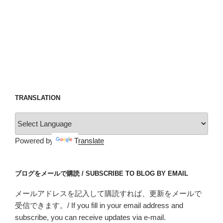
だ
に
良
い
の
か
悪
い
の
TRANSLATION
か
は
分
Powered by
Translate
か
ら
な
ブログをメールで購読 / SUBSCRIBE TO BLOG BY EMAIL
い
け
メールアドレスを記入して購読すれば、更新をメールで
ど、
受信できます。/ If you fill in your email address and
そ
subscribe, you can receive updates via e-mail.