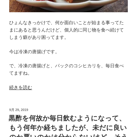
ー
タ
が
ひょんなきっかけで、何か面白いことが始まる事ってた
取
まにあると思うんだけど、個人的に同じ物を食べ続けて
れ
しまう癖があり困ってます。
て
な
今は冷凍の唐揚げです。
い
み
で、冷凍の唐揚げと、パックのコシヒカリを、毎日食べ
た
てますね。
い
な
“冷
続きを読む
事
凍
に
の
な
唐
投
9月 29, 2019
っ
稿
揚
黒酢を何故か毎日飲むようになって、
て
日:
げ
る、
もう何年か経ちましたが、未だに良い
を
や