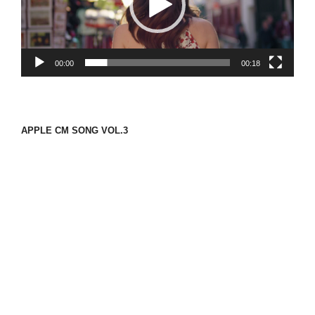
ー
ヤ
ー
00:00
00:18
APPLE CM SONG VOL.3