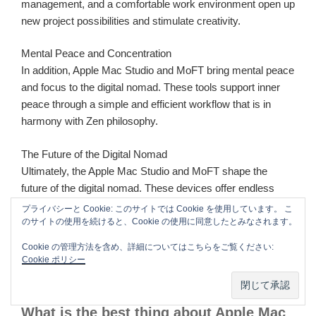
management, and a comfortable work environment open up
new project possibilities and stimulate creativity.
Mental Peace and Concentration
In addition, Apple Mac Studio and MoFT bring mental peace
and focus to the digital nomad. These tools support inner
peace through a simple and efficient workflow that is in
harmony with Zen philosophy.
The Future of the Digital Nomad
Ultimately, the Apple Mac Studio and MoFT shape the
future of the digital nomad. These devices offer endless
options for work locations, and the creative possibilities are
プライバシーと Cookie: このサイトでは Cookie を使用しています。 こ
equally expansive. The nomadic lifestyle will become even
のサイトの使用を続けると、Cookie の使用に同意したとみなされます。
richer and more productive as these technologies evolve.
Cookie の管理方法を含め、詳細についてはこちらをご覧ください:
Cookie ポリシー
What is the best thing about Apple Mac