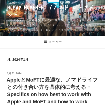
コ
NOMAD MOVEMENT /ノマド ムーブメ
ン
ント
テ
ン
一人で働く人が、身体を壊さずに 成果を出し続ける方法 Apple
ツ
Watch は「測る道具」 ノマド／スローマドは「働く場所と速度の
選択」 AIソロプレナーは「収入のつくり方」
へ
ス
キ
メニュー
ッ
プ
月:
2024年1月
投
1月 31, 2024
稿
AppleとMoFTに最適な、ノマドライフ
日:
との付き合い方を具体的に考える・
Specifics on how best to work with
Apple and MoFT and how to work