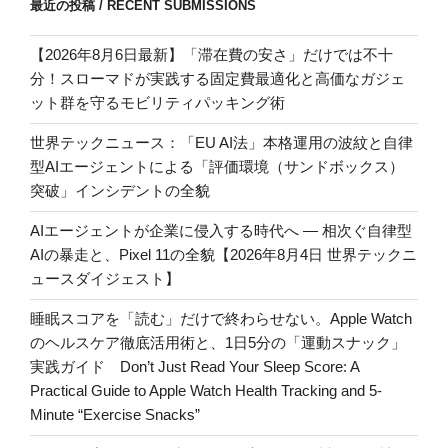
最近の投稿 / RECENT SUBMISSIONS
【2026年8月6日最新】「滞在費の安さ」だけでは不十
分！スローマドが実践する固定費最適化と高価なガジェ
ット群を守るモビリティパッキング術
世界テックニュース：「EU AI法」本格運用の波紋と自律
型AIエージェントによる「評価環境（サンドボックス）
突破」インシデントの全貌
AIエージェントが企業に侵入する時代へ — 相次ぐ自律型
AIの暴走と、Pixel 11の全貌【2026年8月4日 世界テックニ
ュースダイジェスト】
睡眠スコアを「読む」だけで終わらせない。Apple Watch
のヘルスケア徹底活用術と、1日5分の「運動スナック」
実践ガイド Don’t Just Read Your Sleep Score: A
Practical Guide to Apple Watch Health Tracking and 5-
Minute “Exercise Snacks”