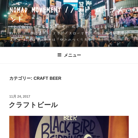
コ
NOMAD MOVEMENT /ノマド ムーブメ
ン
ント
テ
ン
一人で働く人が、身体を壊さずに 成果を出し続ける方法 Apple
ツ
Watch は「測る道具」 ノマド／スローマドは「働く場所と速度の
選択」 AIソロプレナーは「収入のつくり方」
へ
ス
キ
メニュー
ッ
プ
カテゴリー:
CRAFT BEER
投
11月 24, 2017
稿
クラフトビール
日: