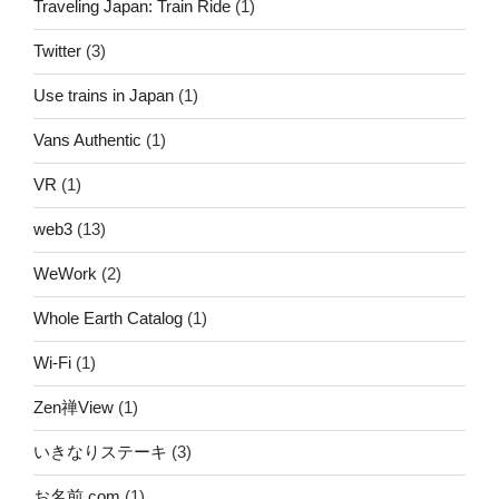
Traveling Japan: Train Ride
(1)
Twitter
(3)
Use trains in Japan
(1)
Vans Authentic
(1)
VR
(1)
web3
(13)
WeWork
(2)
Whole Earth Catalog
(1)
Wi-Fi
(1)
Zen禅View
(1)
いきなりステーキ
(3)
お名前.com
(1)