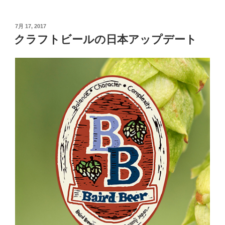
フ
ト
投
7月 17, 2017
ビ
稿
クラフトビールの日本アップデート
ー
日:
ル”
の