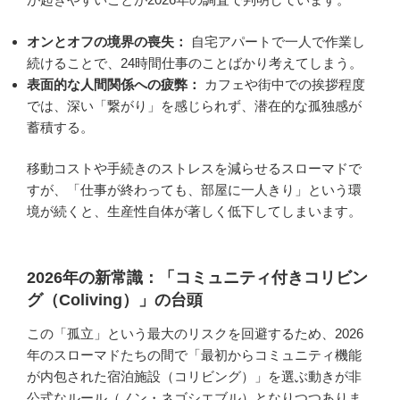
オンとオフの境界の喪失：
自宅アパートで一人で作業し
続けることで、24時間仕事のことばかり考えてしまう。
表面的な人間関係への疲弊：
カフェや街中での挨拶程度
では、深い「繋がり」を感じられず、潜在的な孤独感が
蓄積する。
移動コストや手続きのストレスを減らせるスローマドで
すが、「仕事が終わっても、部屋に一人きり」という環
境が続くと、生産性自体が著しく低下してしまいます。
2026年の新常識：「コミュニティ付きコリビン
グ（Coliving）」の台頭
この「孤立」という最大のリスクを回避するため、2026
年のスローマドたちの間で「最初からコミュニティ機能
が内包された宿泊施設（コリビング）」を選ぶ動きが非
公式なルール（ノン・ネゴシエブル）となりつつありま