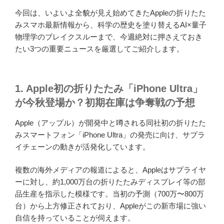
今回は、いよいよ全貌が見え始めてきたAppleの折りたた
みスマホ最新情報から、科学の歴史を塗り替えるAI×量子
物理学のブレイクスルーまで、今週絶対に押さえておき
たい3つの重要ニュースを厳選してご紹介します。
1. Apple初の折りたたみ「iPhone Ultra」
が今秋登場か？初期在庫は争奪戦の予想
Apple（アップル）が開発中と噂される同社初の折りたた
みスマートフォン「iPhone Ultra」の発売に向け、サプラ
イチェーンの動きが活発化しています。
複数の海外メディアの報道によると、Appleはサプライヤ
ーに対し、約1,000万台の折りたたみディスプレイ等の部
品生産を指示した模様です。当初の予測（700万〜800万
台）から上方修正されており、Appleがこの新市場に強い
自信を持っていることが伺えます。