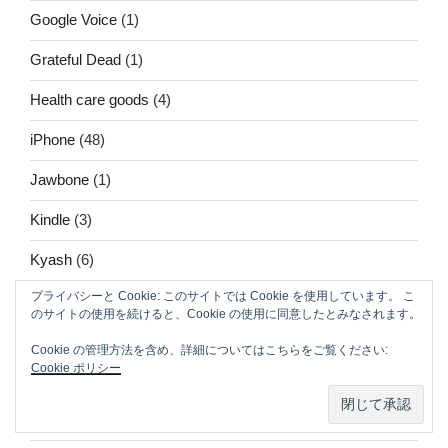
Google Voice
(1)
Grateful Dead
(1)
Health care goods
(4)
iPhone
(48)
Jawbone
(1)
Kindle
(3)
Kyash
(6)
プライバシーと Cookie: このサイトでは Cookie を使用しています。 こ
Levi's(R) COMMUTER(TM)
(1)
のサイトの使用を続けると、Cookie の使用に同意したとみなされます。
LINE
(5)
Cookie の管理方法を含め、詳細についてはこちらをご覧ください:
Cookie ポリシー
LINE Pay
(12)
LINE@
(2)