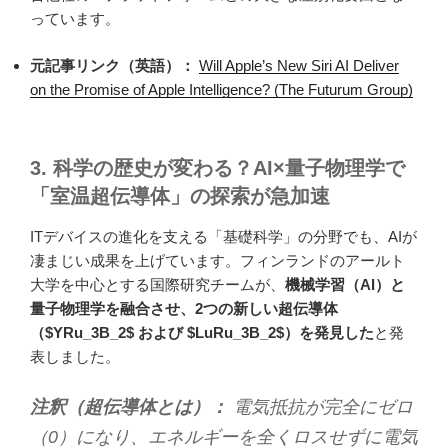
っています。
元記事リンク（英語）：
Will Apple’s New Siri AI Deliver
on the Promise of Apple Intelligence? (The Futurum Group)
3. 科学の歴史が変わる？AI×量子物理学で
「室温超伝導体」の探索が急加速
ITデバイスの進化を支える「基礎科学」の分野でも、AIが
凄まじい成果を上げています。フィンランドのアールト
大学を中心とする国際研究チームが、
機械学習（AI）と
量子物理学を融合させ、2つの新しい超伝導体
（$YRu_3B_2$ および $LuRu_3B_2$）を発見した
と発
表しました。
注釈（超伝導体とは）：
電気抵抗が完全にゼロ
（0）になり、エネルギーを全くロスせずに電気