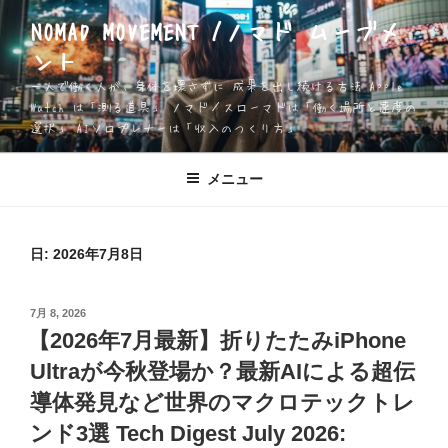
コ
NOMAD MOVEMENT /ノマド ムーブメ
ン
ント
テ
ン
一人で働く人が、身体を壊さずに 成果を出し続ける方法 Apple
ツ
Watch は「測る道具」 ノマド／スローマドは「働く場所と速度の
選択」 AIソロプレナーは「収入のつくり方」
へ
ス
キ
メニュー
ッ
プ
日:
2026年7月8日
投
7月 8, 2026
稿
【2026年7月最新】折りたたみiPhone
日:
Ultraが今秋登場か？最新AIによる超伝
導体発見など世界のマクロテックトレ
ンド3選 Tech Digest July 2026: