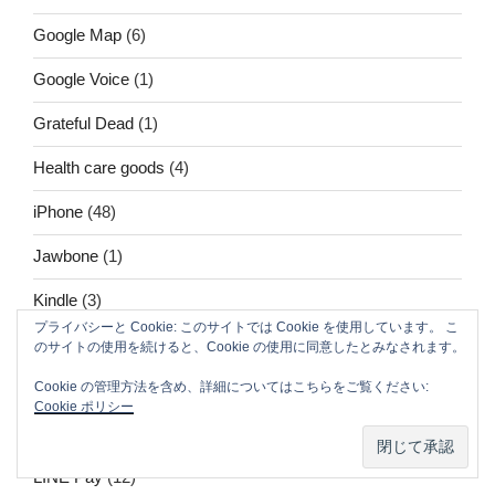
Google Map
(6)
Google Voice
(1)
Grateful Dead
(1)
Health care goods
(4)
iPhone
(48)
Jawbone
(1)
Kindle
(3)
プライバシーと Cookie: このサイトでは Cookie を使用しています。 こ
Kyash
(6)
のサイトの使用を続けると、Cookie の使用に同意したとみなされます。
Cookie の管理方法を含め、詳細についてはこちらをご覧ください:
Levi's(R) COMMUTER(TM)
(1)
Cookie ポリシー
LINE
(5)
LINE Pay
(12)