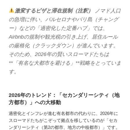
激変するビザと滞在規制（注釈）
ノマド人口
の急増に伴い、バルセロナやバリ島（チャング
ー）などの「過密化した定番ハブ」では、
Airbnbの規制や観光税の引き上げ、居住ルール
の厳格化（クラックダウン）が進んでいます。
そのため、2026年の賢いスローマドたちは
**「有名な大都市を避ける」**戦略をとっていま
す。
2026年のトレンド：「セカンダリーシティ（地
方都市）」への大移動
過密化とインフレが進む有名都市の代わりに、2026年に
スローマドたちがこぞって拠点を移しているのが「セカ
ンダリーシティ（第2の都市、地方の中核都市）」です。