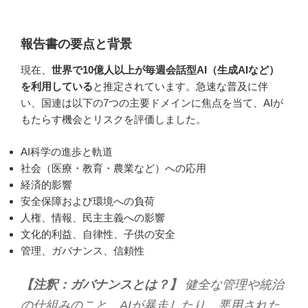
報告書の要点と背景
現在、
世界で10億人以上が毎週会話型AI（生成AIなど）
を利用している
と推定されています。急速な普及に伴
い、国連は以下の7つの主要ドメインに焦点を当て、AIが
もたらす機会とリスクを評価しました。
AI科学の進歩と軌道
社会（医療・教育・農業など）への応用
経済的影響
安全保障および環境への負荷
人権、情報、民主主義への影響
文化的利益、自律性、子供の安全
管理、ガバナンス、信頼性
【注釈：ガバナンスとは？】
健全な管理や統治
の仕組みのこと。AIが暴走したり、悪用された