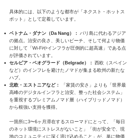
具体的には、以下のような都市が「ネクスト・ホットス
ポット」として定着しています。
ベトナム・ダナン（Da Nang）：
バリ島に代わるアジア
の拠点。治安の良さ、美しいビーチ、そして何より物価
に対して「Wi-Fiやインフラが圧倒的に超高速」である点
が評価されています。
セルビア・ベオグラード（Belgrade）：
西欧（スペイン
など）のインフレを避けたノマドが集まる欧州の新たな
ハブ。
北欧・エストニアなど：
「家賃の安さ」よりも「世界最
高峰のデジタルインフラと治安、整った社会システム」
を重視するプレミアムノマド層（ハイブリッドノマド）
から根強い支持を獲得。
一箇所に3〜6ヶ月滞在するスローマドにとって、「毎日
のネット環境にストレスがないこと」「街が安全で、現
地のコミュニティに深く溶け込めること」が、単に物価