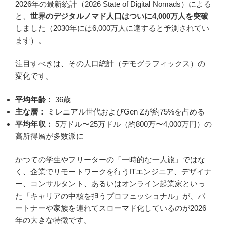
2026年の最新統計（2026 State of Digital Nomads）による
と、
世界のデジタルノマド人口はついに4,000万人を突破
しました（2030年には6,000万人に達すると予測されてい
ます）。
注目すべきは、その人口統計（デモグラフィックス）の
変化です。
平均年齢：
36歳
主な層：
ミレニアル世代およびGen Zが約75%を占める
平均年収：
5万ドル〜25万ドル（約800万〜4,000万円）の
高所得層が多数派に
かつての学生やフリーターの「一時的な一人旅」ではな
く、企業でリモートワークを行うITエンジニア、デザイナ
ー、コンサルタント、あるいはオンライン起業家といっ
た「キャリアの中核を担うプロフェッショナル」が、パ
ートナーや家族を連れてスローマド化しているのが2026
年の大きな特徴です。