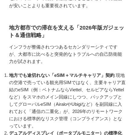
が安いことよりも重要視されています。
地方都市での滞在を支える「2026年版ガジェッ
ト＆通信戦略」
インフラが整備されつつあるセカンダリーシティです
が、大都市に比べると突発的なトラブルへの自己防衛能
力が試されます。
地方でも途切れない「eSIM＋マルチキャリア」契約
現地
の空港で売っている観光用SIMではなく、主要キャリア直
結のeSIM（例：ベトナムならViettel、セルビアならYettel
など）をスマホのメイン回線にしつつ、バックアップと
してグローバルeSIM（AiraloやUbigiなど）を副回線に入
れておく「通信の二重化」が、2026年のリモートワーク
における標準的なリスク管理（コンプライアンス）とな
っています。
デュアルディスプレイ（ポータブルモニター）の標準化