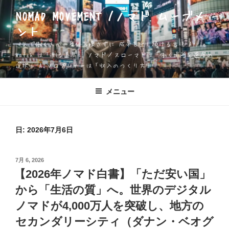
コ
NOMAD MOVEMENT /ノマド ムーブメ
ン
ント
テ
ン
一人で働く人が、身体を壊さずに 成果を出し続ける方法 Apple
ツ
Watch は「測る道具」 ノマド／スローマドは「働く場所と速度の
選択」 AIソロプレナーは「収入のつくり方」
へ
ス
キ
メニュー
ッ
プ
日:
2026年7月6日
投
7月 6, 2026
稿
【2026年ノマド白書】「ただ安い国」
日:
から「生活の質」へ。世界のデジタル
ノマドが4,000万人を突破し、地方の
セカンダリーシティ（ダナン・ベオグ