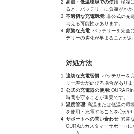
高温・低温環境での使用
: 極
ると、バッテリーに負荷がかか
不適切な充電環境
: 非公式の
与える可能性があります。
頻繁な充電
: バッテリーを完
テリーの劣化が早まることがあ
対処方法
適切な充電習慣
: バッテリー
リー寿命が延びる場合がありま
公式の充電器の使用
: OURA
時間を守ることが重要です。
温度管理
: 高温または低温の
を使用・充電することを心がけ
サポートへの問い合わせ
: 異
OURAのカスタマーサポート
しょう。