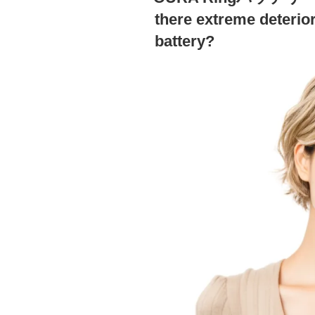
日:
there extreme deterio
battery?