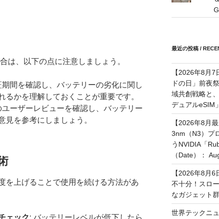
G
最近の投稿 / RECEN
る場合は、以下の点に注意しましょう。
【2026年8月
ドの日」前夜
保証期間を確認し、バッテリーの劣化に関し
域共創戦略と、長期
れるかを理解しておくことが重要です。
デュアルeSI
新のユーザーレビューを確認し、バッテリー
意見を参考にしましょう。
【2026年8月
3nm（N3）
うNVIDIA「
（Date）： Augu
術
【2026年8
度を上げることで使用を続ける方法があ
不十分！スロ
なガジェット
世界テックニュ
チェック
: バッテリーレベルが低下したら