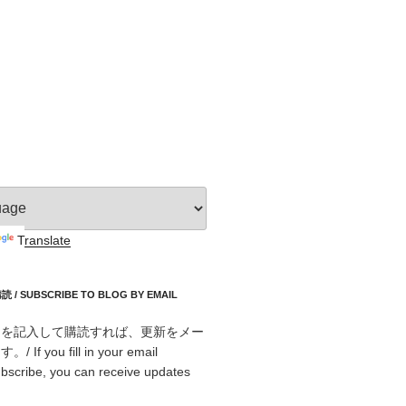
Translate
 SUBSCRIBE TO BLOG BY EMAIL
スを記入して購読すれば、更新をメー
f you fill in your email
bscribe, you can receive updates