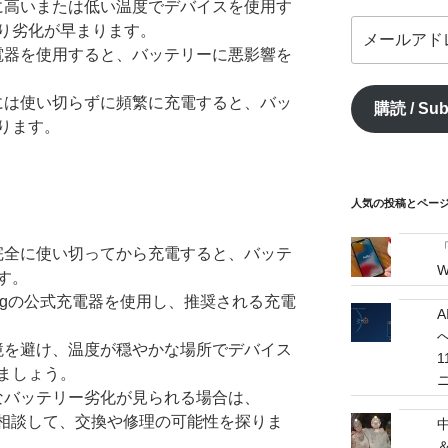
端に高いまたは低い温度でデバイスを使用す
メ
り劣化が早まります。
ー
充電器を使用すると、バッテリーに悪影響を
ル
ア
全には使い切らずに頻繁に充電すると、バッ
購読 / Sub
ド
ります。
レ
ス
/
mail
人気の投稿とページ / 
address
を完全に使い切ってから充電すると、バッテ
W
す。
 Ringの公式充電器を使用し、推奨される充電
へ
環境を避け、温度が穏やかな場所でデバイス
ましょう。
常なバッテリー劣化が見られる場合は、
に相談して、交換や修理の可能性を探りま