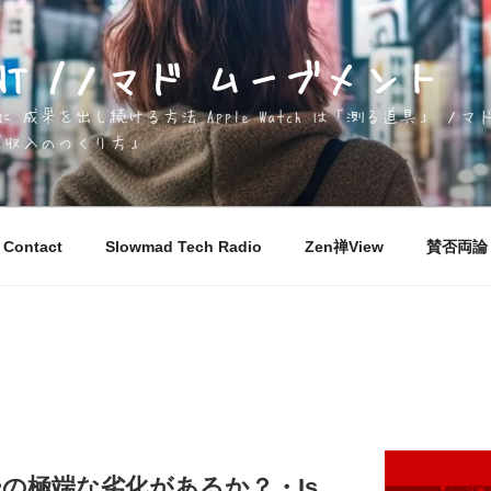
EMENT /ノマド ムーブメント
成果を出し続ける方法 Apple Watch は「測る道具」 
「収入のつくり方」
Contact
Slowmad Tech Radio
Zen禅View
賛否両論 M
リーの極端な劣化があるか？・Is