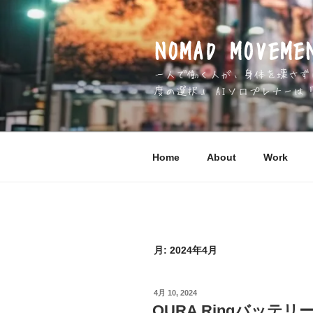
コ
ン
テ
NOMAD MOV
ン
一人で働く人が、身体を壊さずに 
ツ
度の選択」 AIソロプレナーは
へ
ス
キ
ッ
Home
About
Work
プ
月:
2024年4月
投
4月 10, 2024
稿
OURA Ringバッテ