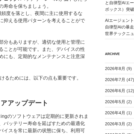
と自律型AIエ
の寿命を保ちましょう。
ボックス）突
使用頻度を落とし、夜間に主に使用するな
AIエージェン
に抑える使用パターンを考えることがで
自律型AIの暴走と
世界テックニ
部分もありますが、適切な使用と管理に
ることが可能です。また、デバイスの性
ARCHIVE
めにも、定期的なメンテナンスと注意深
2026年8月
(9)
使い続けるためには、以下の点も重要です。
2026年7月
(47
2026年6月
(12
2026年5月
(2)
ェアアップデート
2026年4月
(1)
A Ringのソフトウェアは定期的に更新されま
、バッテリー寿命を延ばすための最適化
2026年3月
(2)
バイスを常に最新の状態に保ち、利用可