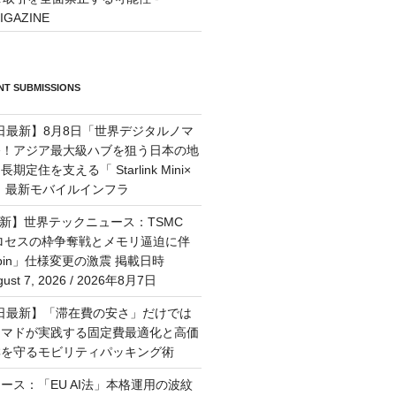
IGAZINE
T SUBMISSIONS
7日最新】8月8日「世界デジタルノマ
祭！アジア最大級ハブを狙う日本の地
定住を支える「 Starlink Mini×
M」最新モバイルインフラ
最新】世界テックニュース：TSMC
プロセスの枠争奪戦とメモリ逼迫に伴
Rubin」仕様変更の激震 掲載日時
st 7, 2026 / 2026年8月7日
月6日最新】「滞在費の安さ」だけでは
ーマドが実践する固定費最適化と高価
群を守るモビリティパッキング術
ース：「EU AI法」本格運用の波紋