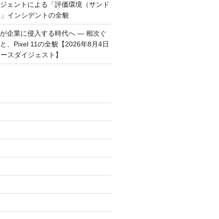
ージェントによる「評価環境（サンド
破」インシデントの全貌
トが企業に侵入する時代へ — 相次ぐ
、Pixel 11の全貌【2026年8月4日
ュースダイジェスト】
)
)