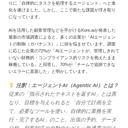
りに「自律的にタスクを処理するエージェント」へと進
化を遂げました。しかし、ここで新たな課題が浮き彫り
になっています。
AIを活用した顧客管理などを手がけるKore.aiが発表した
最新の市場調査によると、多くの企業が「AIエージェン
トの制御（ガバナンス）」に頭を悩ませています。調査
に応じた企業の72%が「AIエージェントが、管理しきれて
いない財務的・コンプライアンス的リスクを抱えたまま
稼働している」と回答し、70%が「チームで追跡できな
いエラーに直面した」と明かしています。
注釈：エージェントAI（Agentic AI）とは？
従来の「指示されたテキストを返すAI」とは異
なり、目標を与えられると「自分で計画を立
て、必要なツールを使い、自律的に業務を実
行・完了するAI」のこと。出張の予約、データ