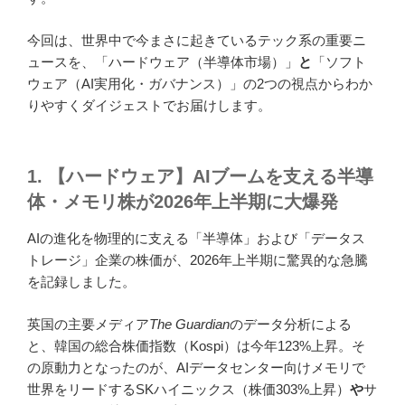
今回は、世界中で今まさに起きているテック系の重要ニ
ュースを、「ハードウェア（半導体市場）」
と
「ソフト
ウェア（AI実用化・ガバナンス）」の2つの視点からわか
りやすくダイジェストでお届けします。
1. 【ハードウェア】AIブームを支える半導
体・メモリ株が2026年上半期に大爆発
AIの進化を物理的に支える「半導体」および「データス
トレージ」企業の株価が、2026年上半期に驚異的な急騰
を記録しました。
英国の主要メディア
The Guardian
のデータ分析による
と、韓国の総合株価指数（Kospi）は今年123%上昇。そ
の原動力となったのが、AIデータセンター向けメモリで
世界をリードするSKハイニックス（株価303%上昇）
や
サ