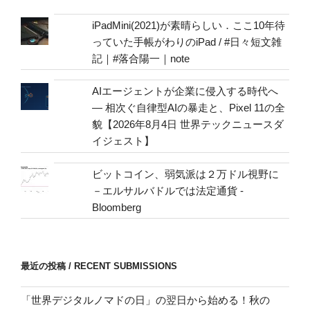
mail
address
iPadMini(2021)が素晴らしい．ここ10年待
っていた手帳がわりのiPad / #日々短文雑
記｜#落合陽一｜note
AIエージェントが企業に侵入する時代へ
— 相次ぐ自律型AIの暴走と、Pixel 11の全
貌【2026年8月4日 世界テックニュースダ
イジェスト】
ビットコイン、弱気派は２万ドル視野に
－エルサルバドルでは法定通貨 -
Bloomberg
最近の投稿 / RECENT SUBMISSIONS
「世界デジタルノマドの日」の翌日から始める！秋の