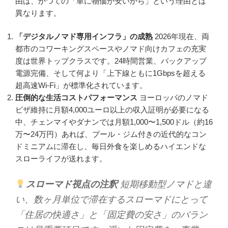
由は、かつての「単に物価が安いから」という理由とは
異なります。
「デジタルノマド専用インフラ」の成熟
2026年現在、両
都市のコワーキングスペースやノマド向けカフェの充実
度は世界トップクラスです。24時間営業、バックアップ
電源完備、そして何より「上下線ともに1Gbpsを超える
超高速Wi-Fi」が標準化されています。
圧倒的な生活コストパフォーマンス
ヨーロッパのノマド
ビザ維持に月額4,000ユーロ以上の収入証明が必要になる
中、チェンマイやダナンでは月額1,000〜1,500ドル（約16
万〜24万円）あれば、プール・ジム付きの近代的なコン
ドミニアムに滞在し、毎日外食を楽しめるハイエンドな
スローライフが送れます。
スローマド視点の注釈
短期移動型ノマドと違
い、数ヶ月単位で滞在するスローマドにとって
「住居の快適さ」と「固定費の安さ」のバラン