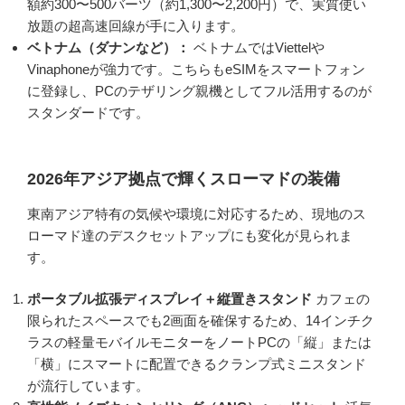
額約300〜500バーツ（約1,300〜2,200円）で、実質使い
放題の超高速回線が手に入ります。
ベトナム（ダナンなど）：
ベトナムではViettelや
Vinaphoneが強力です。こちらもeSIMをスマートフォン
に登録し、PCのテザリング親機としてフル活用するのが
スタンダードです。
2026年アジア拠点で輝くスローマドの装備
東南アジア特有の気候や環境に対応するため、現地のス
ローマド達のデスクセットアップにも変化が見られま
す。
ポータブル拡張ディスプレイ＋縦置きスタンド
カフェの
限られたスペースでも2画面を確保するため、14インチク
ラスの軽量モバイルモニターをノートPCの「縦」または
「横」にスマートに配置できるクランプ式ミニスタンド
が流行しています。