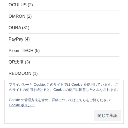
OCULUS
(2)
OMRON
(2)
OURA
(31)
PayPay
(4)
Ploom TECH
(5)
QR決済
(3)
REDMOON
(1)
retaW
(1)
プライバシーと Cookie: このサイトでは Cookie を使用しています。 こ
のサイトの使用を続けると、Cookie の使用に同意したとみなされます。
RFID
(1)
Cookie の管理方法を含め、詳細についてはこちらをご覧ください:
Cookie ポリシー
Shoes
(1)
skimming
(1)