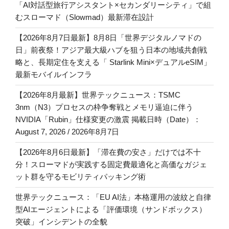
「AI対話型旅行アシスタント×セカンダリーシティ」で組
むスローマド（Slowmad）最新滞在設計
【2026年8月7日最新】8月8日「世界デジタルノマドの
日」前夜祭！アジア最大級ハブを狙う日本の地域共創戦
略と、長期定住を支える「 Starlink Mini×デュアルeSIM」
最新モバイルインフラ
【2026年8月最新】世界テックニュース：TSMC
3nm（N3）プロセスの枠争奪戦とメモリ逼迫に伴う
NVIDIA「Rubin」仕様変更の激震 掲載日時（Date）：
August 7, 2026 / 2026年8月7日
【2026年8月6日最新】「滞在費の安さ」だけでは不十
分！スローマドが実践する固定費最適化と高価なガジェ
ット群を守るモビリティパッキング術
世界テックニュース：「EU AI法」本格運用の波紋と自律
型AIエージェントによる「評価環境（サンドボックス）
突破」インシデントの全貌