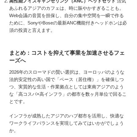
高性能ノイズキャンセリング（ANC）ヘッドセット
活気
あふれるアジアのカフェは、時に賑やかすぎることも。
Web会議の音質を担保し、自分の集中空間を一瞬で作る
ために、SonyやBoseの最新ANC機能付きヘッドホンは必
須の投資と言えます。
まとめ：コストを抑えて事業を加速させるフェ
ーズへ
2026年のスローマドの賢い選択は、ヨーロッパのような
法的安定性の高い国で「ベース（居住権）」を確保しつ
つ、実質的な生活・作業拠点としては東南アジアのよう
な「高コスパ×高インフラ」の都市を数ヶ月単位で回るこ
とです。
インフラが成熟したアジアのハブ都市を活用し、快適な
ワークライフバランスを実現してみてはいかがでしょう
か。