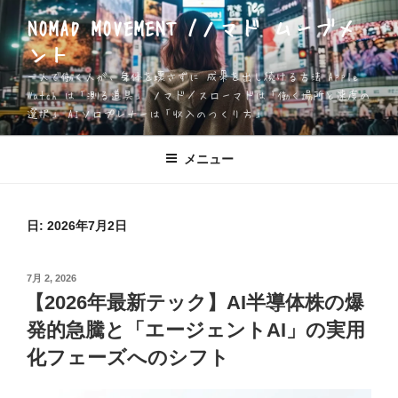
コ
NOMAD MOVEMENT /ノマド ムーブメ
ン
ント
テ
ン
一人で働く人が、身体を壊さずに 成果を出し続ける方法 Apple
ツ
Watch は「測る道具」 ノマド／スローマドは「働く場所と速度の
選択」 AIソロプレナーは「収入のつくり方」
へ
ス
キ
メニュー
ッ
プ
日:
2026年7月2日
投
7月 2, 2026
稿
【2026年最新テック】AI半導体株の爆
日:
発的急騰と「エージェントAI」の実用
化フェーズへのシフト