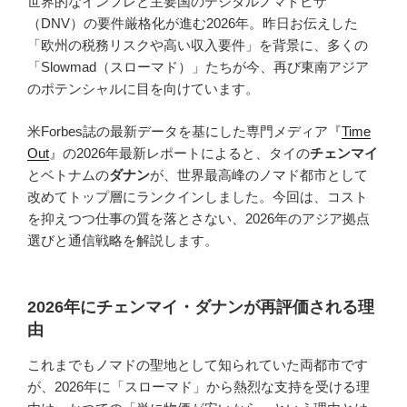
世界的なインフレと主要国のデジタルノマドビザ
（DNV）の要件厳格化が進む2026年。昨日お伝えした
「欧州の税務リスクや高い収入要件」を背景に、多くの
「Slowmad（スローマド）」たちが今、再び東南アジア
のポテンシャルに目を向けています。
米Forbes誌の最新データを基にした専門メディア『
Time
Out
』の2026年最新レポートによると、タイの
チェンマイ
とベトナムの
ダナン
が、世界最高峰のノマド都市として
改めてトップ層にランクインしました。今回は、コスト
を抑えつつ仕事の質を落とさない、2026年のアジア拠点
選びと通信戦略を解説します。
2026年にチェンマイ・ダナンが再評価される理
由
これまでもノマドの聖地として知られていた両都市です
が、2026年に「スローマド」から熱烈な支持を受ける理