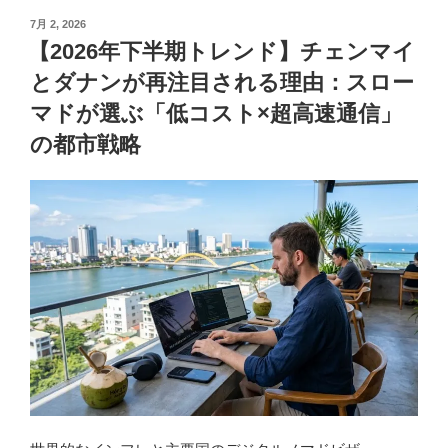
投
7月 2, 2026
稿
【2026年下半期トレンド】チェンマイ
日:
とダナンが再注目される理由：スロー
マドが選ぶ「低コスト×超高速通信」
の都市戦略