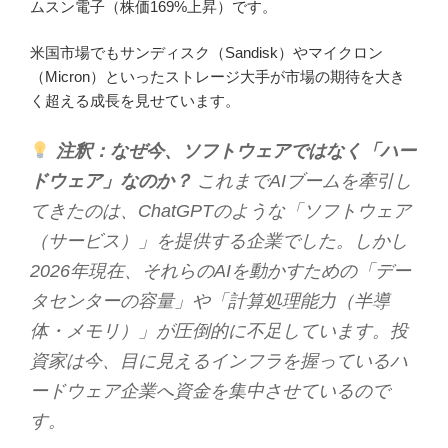
ムスン電子（株価169%上昇）です。
米国市場でもサンディスク（Sandisk）やマイクロン
（Micron）といったストレージ大手が市場の期待を大き
く超える成長を見せています。
注釈：なぜ今、ソフトウェアではなく「ハー
ドウェア」なのか？
これまでAIブームを牽引し
てきたのは、ChatGPTのような「ソフトウェア
（サービス）」を提供する企業でした。しかし
2026年現在、それらのAIを動かすための「デー
タセンターの容量」や「計算処理能力（半導
体・メモリ）」が圧倒的に不足しています。投
資家は今、目に見えるインフラを握っているハ
ードウェア企業へ資金を集中させているので
す。