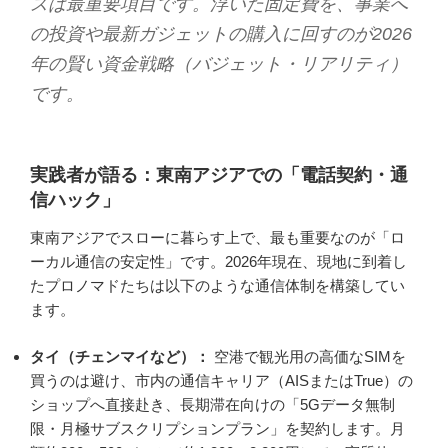
スは最重要項目です。浮いた固定費を、事業へ
の投資や最新ガジェットの購入に回すのが2026
年の賢い資金戦略（バジェット・リアリティ）
です。
実践者が語る：東南アジアでの「電話契約・通
信ハック」
東南アジアでスローに暮らす上で、最も重要なのが「ロ
ーカル通信の安定性」です。2026年現在、現地に到着し
たプロノマドたちは以下のような通信体制を構築してい
ます。
タイ（チェンマイなど）：
空港で観光用の高価なSIMを
買うのは避け、市内の通信キャリア（AISまたはTrue）の
ショップへ直接赴き、長期滞在向けの「5Gデータ無制
限・月極サブスクリプションプラン」を契約します。月