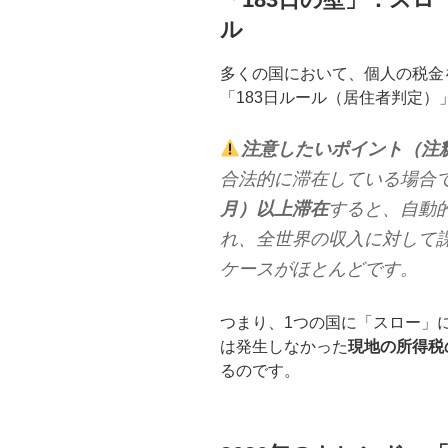
ル
多くの国において、個人の税金
「183日ルール（居住者判定）
注意したいポイント（注
合法的に滞在している場合
月）以上滞在
すると、自動
れ、全世界の収入に対して
ケースがほとんどです。
つまり、1つの国に「スロー」
は発生しなかった
現地の所得税
るのです。