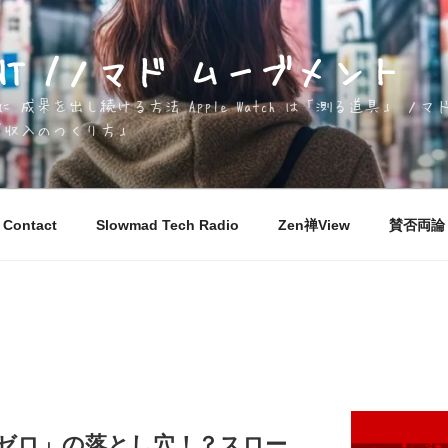
EMENT /ノマド ムーブメント
成果を出し続ける方法 Apple Watch は「測る道具」 
「収入のつくり方」
Contact
Slowmad Tech Radio
Zen禅View
賛否両論 M
金ゼロ」の落とし穴！？スロー