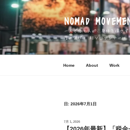
コ
ン
テ
NOMAD MOV
ン
一人で働く人が、身体を壊さずに 
ツ
度の選択」 AIソロプレナーは
へ
ス
キ
ッ
Home
About
Work
プ
日:
2026年7月1日
投
7月 1, 2026
稿
【2026年最新】「税