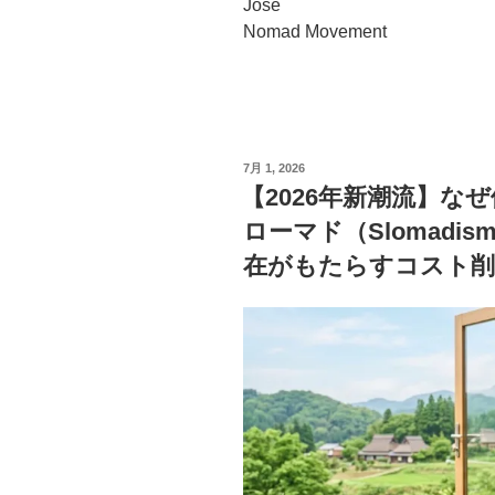
Jose
Nomad Movement
投
7月 1, 2026
稿
【2026年新潮流】な
日:
ローマド（Slomad
在がもたらすコスト削