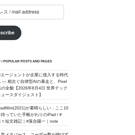
scribe
POPULAR POSTS AND PAGES
AIエージェントが企業に侵入する時代
 — 相次ぐ自律型AIの暴走と、Pixel
11の全貌【2026年8月4日 世界テック
ニュースダイジェスト】
PadMini(2021)が素晴らしい．ここ10
待っていた手帳がわりのiPad / #
日々短文雑記｜#落合陽一｜note
人気メタバース、ユーザー数が伸びず