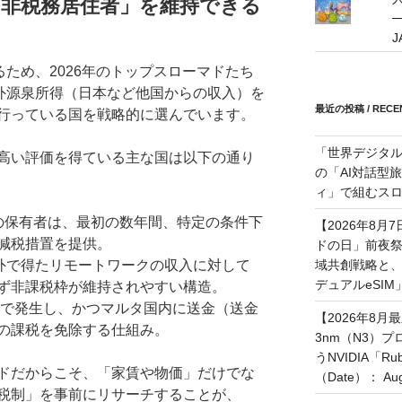
：「非税務居住者」を維持できる
─
るため、2026年のトップスローマドたち
国外源泉所得（日本など他国からの収入）を
最近の投稿 / RECEN
行っている国を戦略的に選んでいます。
「世界デジタ
高い評価を得ている主な国は以下の通り
の「AI対話型
ィ」で組むスロ
の保有者は、最初の数年間、特定の条件下
【2026年8月
る減税措置を提供。
ドの日」前夜
域共創戦略と、長期
外で得たリモートワークの収入に対して
デュアルeSI
ず非課税枠が維持されやすい構造。
外で発生し、かつマルタ国内に送金（送金
【2026年8月
の課税を免除する仕組み。
3nm（N3）
うNVIDIA「
ドだからこそ、「家賃や物価」だけでな
（Date）： Augu
税制」を事前にリサーチすることが、