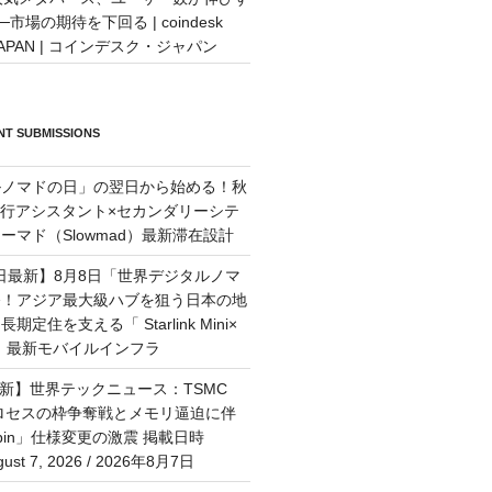
─市場の期待を下回る | coindesk
JAPAN | コインデスク・ジャパン
T SUBMISSIONS
ルノマドの日」の翌日から始める！秋
旅行アシスタント×セカンダリーシテ
ーマド（Slowmad）最新滞在設計
7日最新】8月8日「世界デジタルノマ
祭！アジア最大級ハブを狙う日本の地
定住を支える「 Starlink Mini×
M」最新モバイルインフラ
最新】世界テックニュース：TSMC
プロセスの枠争奪戦とメモリ逼迫に伴
Rubin」仕様変更の激震 掲載日時
st 7, 2026 / 2026年8月7日