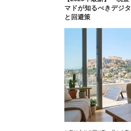
日:
マドが知るべきデジ
と回避策