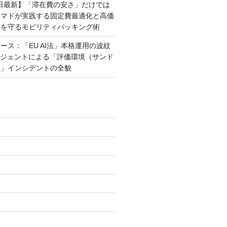
月6日最新】「滞在費の安さ」だけでは
ーマドが実践する固定費最適化と高価
群を守るモビリティパッキング術
ース：「EU AI法」本格運用の波紋
ージェントによる「評価環境（サンド
破」インシデントの全貌
)
)
)