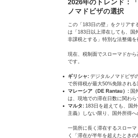
2026年のトレンド
ノマドビザの選択
この「183日の壁」をクリアす
は「183日以上滞在しても、
非課税とする」特別な法整備を
現在、税制面でスローマドから
です。
ギリシャ:
デジタルノマドビザ
で所得税が最大50%免除され
マレーシア（DE Rantau）:
国
は、現地での滞在日数に関わら
マルタ:
183日を超えても、国
主義）しない限り、国外所得へ
一箇所に長く滞在するスローマ
く「滞在が半年を超えたときの