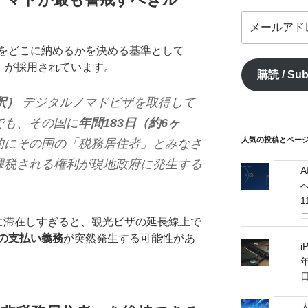
メ
ー
ル
をどこに納めるかを決める基準として
ア
」が採用されています。
購読 / Sub
ド
レ
釈）
デジタルノマドビザを取得して
ス
でも、その国に
年間183日（約6ヶ
/
mail
人気の投稿とページ / 
的にその国の「税務居住者」とみなさ
address
課税される権利が現地政府に発生する
へ
に滞在しすぎると、観光ビザの延長線上で
の支払い義務
が突然発生する可能性があ
i
年