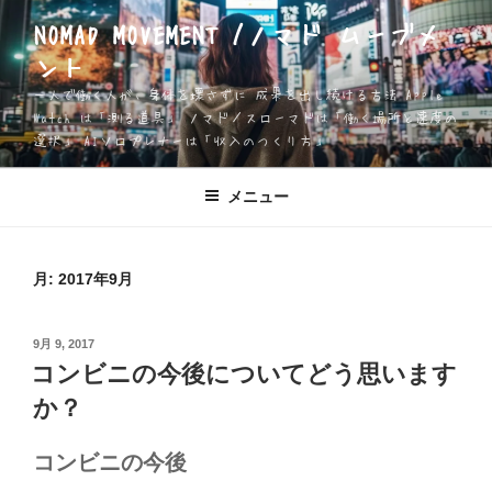
コ
NOMAD MOVEMENT /ノマド ムーブメ
ン
ント
テ
ン
一人で働く人が、身体を壊さずに 成果を出し続ける方法 Apple
ツ
Watch は「測る道具」 ノマド／スローマドは「働く場所と速度の
選択」 AIソロプレナーは「収入のつくり方」
へ
ス
キ
メニュー
ッ
プ
月:
2017年9月
投
9月 9, 2017
稿
コンビニの今後についてどう思います
日:
か？
コンビニの今後