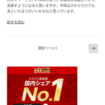
見返すようになると思いますが、今回はさわりだけでも
見といたほうがいいかもなと思っています。
“Apple
続きを読む
iPhone8
/
7s
/
投
次
固定ページ
1
7sPlus”
の
稿
の
ペ
の
ー
ペ
ジ
ー
ジ
送
り