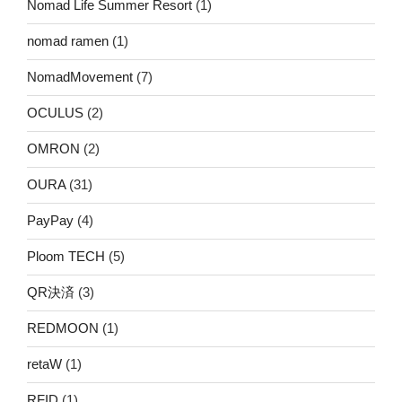
Nomad Life Summer Resort
(1)
nomad ramen
(1)
NomadMovement
(7)
OCULUS
(2)
OMRON
(2)
OURA
(31)
PayPay
(4)
Ploom TECH
(5)
QR決済
(3)
REDMOON
(1)
retaW
(1)
RFID
(1)