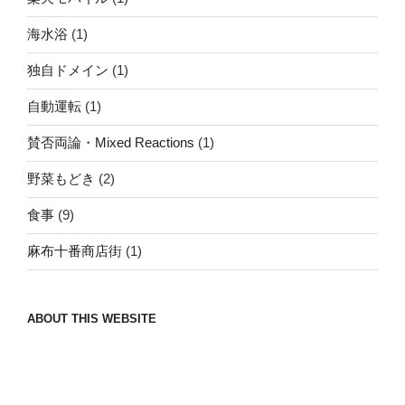
海水浴
(1)
独自ドメイン
(1)
自動運転
(1)
賛否両論・Mixed Reactions
(1)
野菜もどき
(2)
食事
(9)
麻布十番商店街
(1)
ABOUT THIS WEBSITE
Nomad/Craft beer/beef/iPhone It is a good
thing to have various interests