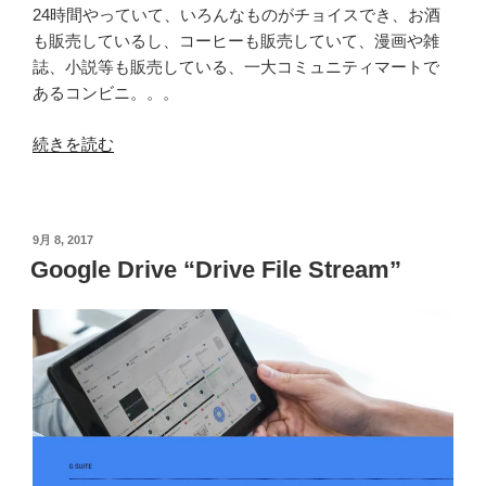
24時間やっていて、いろんなものがチョイスでき、お酒
も販売しているし、コーヒーも販売していて、漫画や雑
誌、小説等も販売している、一大コミュニティマートで
あるコンビニ。。。
“コ
続きを読む
ン
ビ
ニ
投
9月 8, 2017
の
稿
Google Drive “Drive File Stream”
今
日:
後
に
つ
い
て
ど
う
思