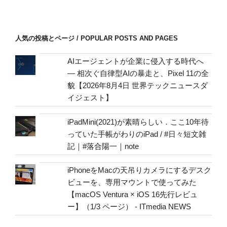
レ
ス
/
人気の投稿とページ / POPULAR POSTS AND PAGES
mail
address
AIエージェントが企業に侵入する時代へ
— 相次ぐ自律型AIの暴走と、Pixel 11の全
貌【2026年8月4日 世界テックニュースダ
イジェスト】
iPadMini(2021)が素晴らしい．ここ10年待
っていた手帳がわりのiPad / #日々短文雑
記｜#落合陽一｜note
iPhoneをMacの天吊りカメラにするデスク
ビューを、専用マウントで使ってみた
【macOS Ventura × iOS 16先行レビュ
ー】（1/3 ページ） - ITmedia NEWS