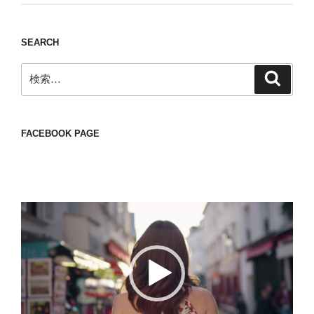
SEARCH
検
検
索
索:
FACEBOOK PAGE
動
画
プ
レ
ー
ヤ
ー