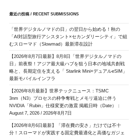
最近の投稿 / RECENT SUBMISSIONS
「世界デジタルノマドの日」の翌日から始める！秋の
「AI対話型旅行アシスタント×セカンダリーシティ」で組
むスローマド（Slowmad）最新滞在設計
【2026年8月7日最新】8月8日「世界デジタルノマドの
日」前夜祭！アジア最大級ハブを狙う日本の地域共創戦
略と、長期定住を支える「 Starlink Mini×デュアルeSIM」
最新モバイルインフラ
【2026年8月最新】世界テックニュース：TSMC
3nm（N3）プロセスの枠争奪戦とメモリ逼迫に伴う
NVIDIA「Rubin」仕様変更の激震 掲載日時（Date）：
August 7, 2026 / 2026年8月7日
【2026年8月6日最新】「滞在費の安さ」だけでは不十
分！スローマドが実践する固定費最適化と高価なガジェ