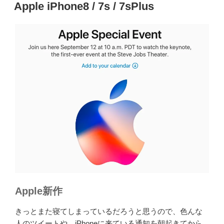
稿
Stream””
Apple iPhone8 / 7s / 7sPlus
日:
の
Apple新作
きっとまた寝てしまっているだろうと思うので、色んな
人のツイートや、iPhoneに来ている通知を朝起きてから