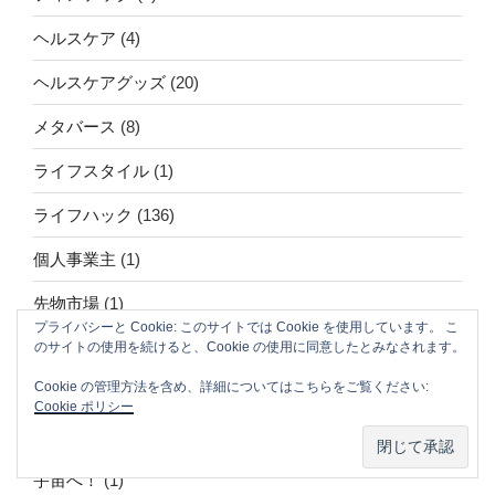
ヘルスケア
(4)
ヘルスケアグッズ
(20)
メタバース
(8)
ライフスタイル
(1)
ライフハック
(136)
個人事業主
(1)
先物市場
(1)
プライバシーと Cookie: このサイトでは Cookie を使用しています。 こ
吉野家
(1)
のサイトの使用を続けると、Cookie の使用に同意したとみなされます。
Cookie の管理方法を含め、詳細についてはこちらをご覧ください:
堀江貴文
(6)
Cookie ポリシー
多拠点生活
(1)
宇宙へ！
(1)