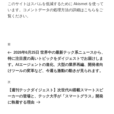
このサイトはスパムを低減するために Akismet を使って
います。
コメントデータの処理方法の詳細はこちらをご
覧ください
。
投
前
前
稿
の
2026年6月25日 世界中の最新テック系ニュースから、
ナ
投
特に注目度の高いトピックをダイジェストでお届けしま
ビ
稿
す。AIエージェントの進化、大型の業界再編、開発者向
ゲ
けツールの変革など、今週も激動の動きが見られます。
ー
次
次
シ
の
【週刊テックダイジェスト】次世代AI搭載スマートスピ
ョ
投
ーカーの登場と、テック大手が「スマートグラス」開発
ン
稿
に執着する理由