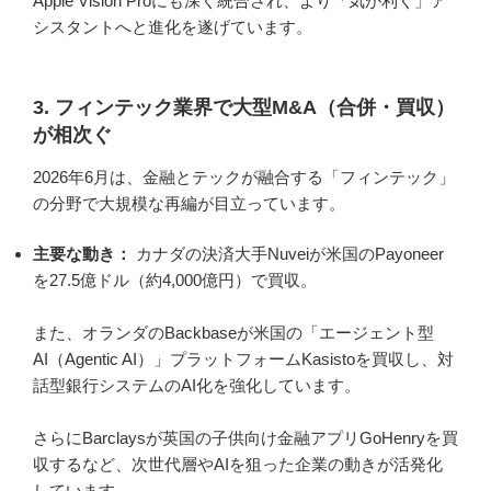
Apple Vision Proにも深く統合され、より「気が利く」ア
シスタントへと進化を遂げています。
3. フィンテック業界で大型M&A（合併・買収）
が相次ぐ
2026年6月は、金融とテックが融合する「フィンテック」
の分野で大規模な再編が目立っています。
主要な動き：
カナダの決済大手Nuveiが米国のPayoneer
を27.5億ドル（約4,000億円）で買収。
また、オランダのBackbaseが米国の「エージェント型
AI（Agentic AI）」プラットフォームKasistoを買収し、対
話型銀行システムのAI化を強化しています。
さらにBarclaysが英国の子供向け金融アプリGoHenryを買
収するなど、次世代層やAIを狙った企業の動きが活発化
しています。