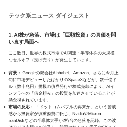
テック系ニュース ダイジェスト
1. AI株が急落、市場は「巨額投資」の真価を問
い直す局面へ
ここ数日、世界の株式市場でAI関連・半導体株の大規模
なセルオフ（投げ売り）が発生しています。
背景：
Googleの親会社Alphabet、Amazon、さらに今月上
旬に市場デビューしたばかりのSpaceXなどが、数千億ド
ル（数十兆円）規模の債券発行や株式売却により、AIイ
ンフラへの「借金頼み」の投資を加速させていることが
懸念視されています。
市場の反応：
「ドットコムバブルの再来か」という警戒
感から投資家が慎重姿勢に転じ、NvidiaやMicron、
SanDiskなどの半導体大手が2桁台の急落を記録。この波