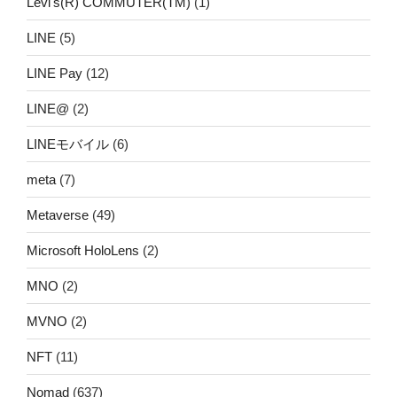
Levi's(R) COMMUTER(TM)
(1)
LINE
(5)
LINE Pay
(12)
LINE@
(2)
LINEモバイル
(6)
meta
(7)
Metaverse
(49)
Microsoft HoloLens
(2)
MNO
(2)
MVNO
(2)
NFT
(11)
Nomad
(637)