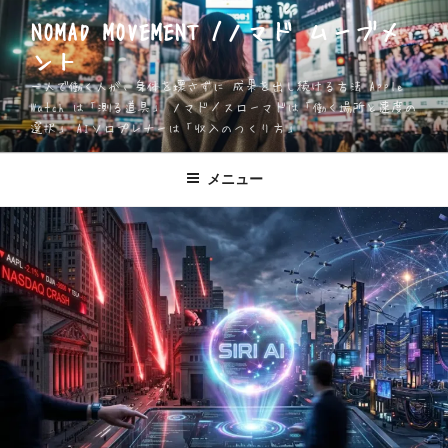
コ
NOMAD MOVEMENT /ノマド ムーブメ
ン
ント
テ
ン
一人で働く人が、身体を壊さずに 成果を出し続ける方法 Apple
ツ
Watch は「測る道具」 ノマド／スローマドは「働く場所と速度の
選択」 AIソロプレナーは「収入のつくり方」
へ
ス
キ
メニュー
ッ
プ