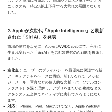
はアジア市場にも波及し、韓国のサムスン電子やSKハイ
ニックスも一時12%以上下落する大荒れの展開となりま
した。
2. Appleが次世代「Apple Intelligence」と刷新
された「Siri AI」を発表
市場の動揺をよそに、AppleはWWDC2026にて、完全に
生まれ変わった「Siri AI」を含む次世代のAI戦略を披露し
ました。
進化点：
ユーザーのプライバシーを最優先に保護する新
アーキテクチャをベースに構築。新しいSiriは、メッセー
ジ、メール、写真などの個人的な文脈（パーソナルコン
テクスト）を深く理解し、アプリをまたいだ複雑なタス
クをシステム全体でネイティブに実行できるようになり
ます。
対応：
iPhone、iPad、Macだけでなく、Apple Watchや