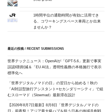
1時間半位の通勤時間が有効に活用でき
る、コワーキングスペース車両とか出来
ませんか？
最近の投稿 / RECENT SUBMISSIONS
世界テックニュース：OpenAIが「GPT-5.6」更新で事実
誤認6割削減＆「EU AI法」透明性義務の本格施行で表示
標準化へ
「世界デジタルノマドの日」の翌日から始める！秋の
「AI対話型旅行アシスタント×セカンダリーシティ」で組
むスローマド（Slowmad）最新滞在設計
【2026年8月7日最新】8月8日「世界デジタルノマドの
日」前夜祭！アジア最大級ハブを狙う日本の地域共創戦