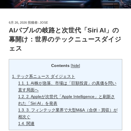
投
6月 26, 2026
投稿者:
JOSE
稿
AIバブルの岐路と次世代「Siri AI」の
日:
幕開け：世界のテックニュースダイジ
ェス
Contents
[
hide
]
1.
テック系ニュース ダイジェスト
1.1.
1. AI株が急落、市場は「巨額投資」の真価を問い
直す局面へ
1.2.
2. Appleが次世代「Apple Intelligence」と刷新さ
れた「Siri AI」を発表
1.3.
3. フィンテック業界で大型M&A（合併・買収）が
相次ぐ
1.4.
関連