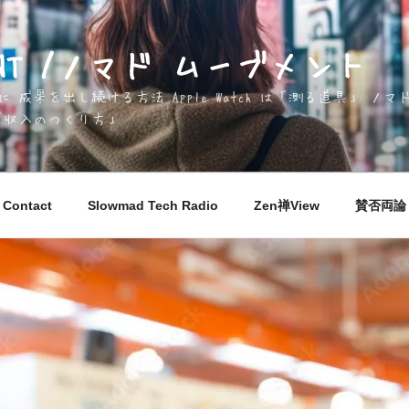
EMENT /ノマド ムーブメント
成果を出し続ける方法 Apple Watch は「測る道具」 
「収入のつくり方」
Contact
Slowmad Tech Radio
Zen禅View
賛否両論 M