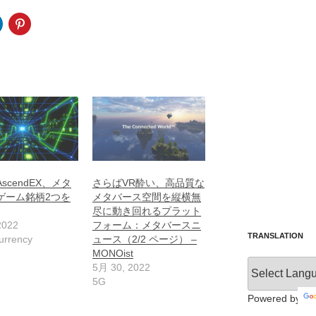
scendEX、メタ
さらばVR酔い、高品質な
ゲーム銘柄2つを
メタバース空間を縦横無
尽に動き回れるプラット
2022
フォーム：メタバースニ
TRANSLATION
urrency
ュース（2/2 ページ） –
MONOist
5月 30, 2022
5G
Powered by