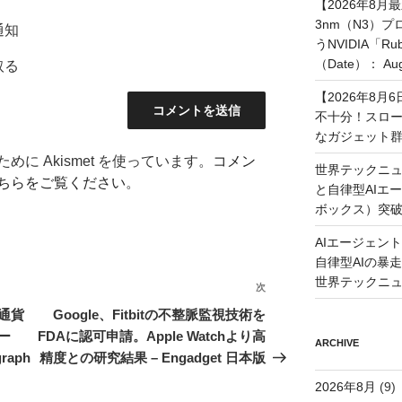
【2026年8月
3nm（N3）
通知
うNVIDIA「
（Date）： Augu
取る
【2026年8
不十分！スロ
なガジェット
に Akismet を使っています。
コメン
世界テックニュ
ちらをご覧ください
。
と自律型AIエ
ボックス）突
AIエージェン
自律型AIの暴走と
世界テックニ
次
次
の
通貨
Google、Fitbitの不整脈監視技術を
投
ー
FDAに認可申請。Apple Watchより高
ARCHIVE
稿
raph
精度との研究結果 – Engadget 日本版
2026年8月
(9)