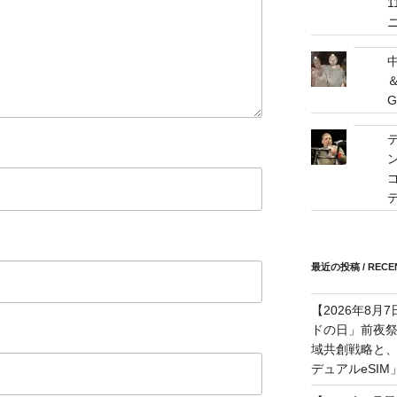
G
ゴ
最近の投稿 / RECEN
【2026年8月
ドの日」前夜
域共創戦略と、長期
デュアルeSI