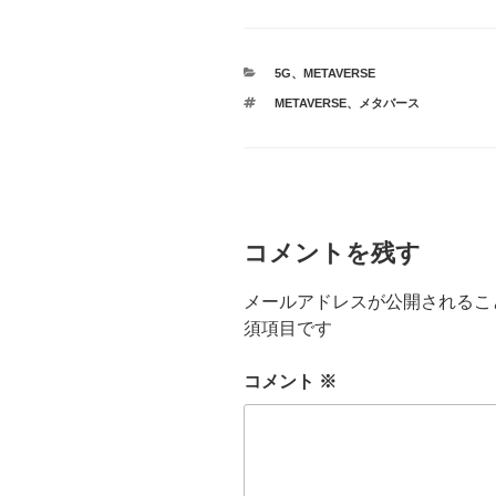
カ
5G
、
METAVERSE
テ
タ
METAVERSE
、
メタバース
ゴ
グ
リ
ー
コメントを残す
メールアドレスが公開されるこ
須項目です
コメント
※