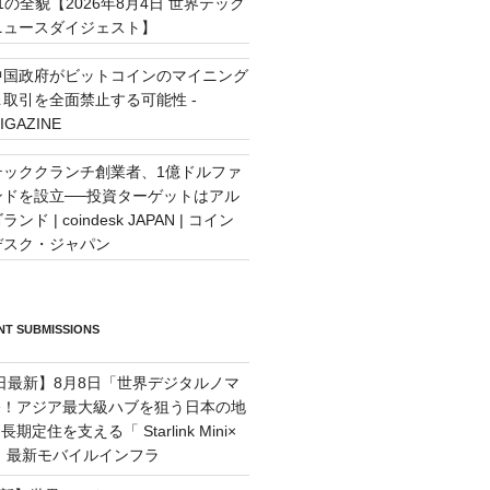
11の全貌【2026年8月4日 世界テック
ニュースダイジェスト】
中国政府がビットコインのマイニング
＆取引を全面禁止する可能性 -
IGAZINE
テッククランチ創業者、1億ドルファ
ンドを設立──投資ターゲットはアル
ランド | coindesk JAPAN | コイン
デスク・ジャパン
T SUBMISSIONS
7日最新】8月8日「世界デジタルノマ
祭！アジア最大級ハブを狙う日本の地
定住を支える「 Starlink Mini×
M」最新モバイルインフラ