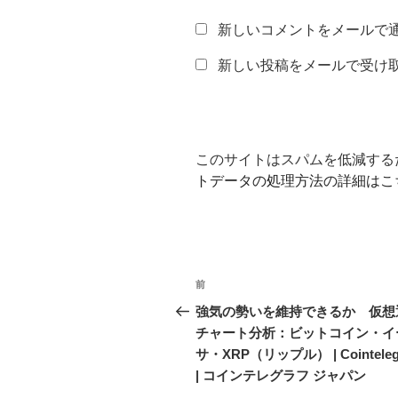
新しいコメントをメールで
新しい投稿をメールで受け
このサイトはスパムを低減するため
トデータの処理方法の詳細はこ
投
前
前
稿
の
強気の勢いを維持できるか 仮想
投
チャート分析：ビットコイン・イ
ナ
稿
サ・XRP（リップル） | Cointeleg
ビ
| コインテレグラフ ジャパン