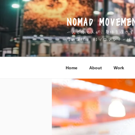
コ
ン
テ
NOMAD MOV
ン
一人で働く人が、身体を壊さずに 
ツ
度の選択」 AIソロプレナーは
へ
ス
キ
ッ
Home
About
Work
プ