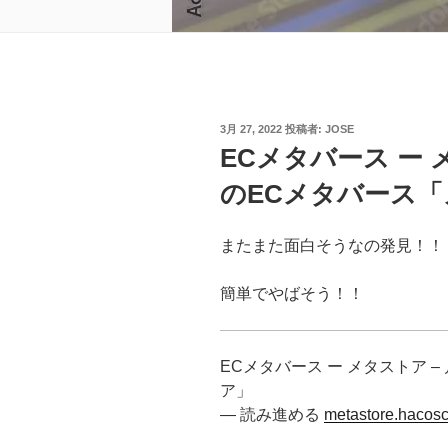
投
3月 27, 2022
投稿者:
JOSE
稿
ECメタバース ー 
日:
のECメタバース
またまた面白そうなの発見！！
簡単でやばそう！！
ECメタバース ー メタストア 
ア」
— 読み進める
metastore.hacosc