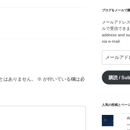
ブログをメールで購読 /
メールアドレ
ルで受信できます。/ I
address and su
via e-mail.
メ
ー
ル
ア
購読 / Sub
とはありません。
※
が付いている欄は必
ド
レ
ス
/
mail
人気の投稿とページ / 
address
へ