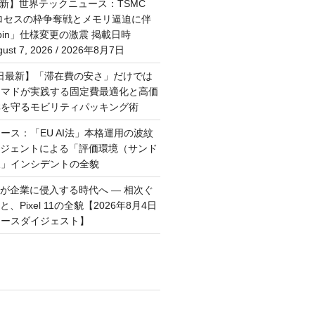
最新】世界テックニュース：TSMC
プロセスの枠争奪戦とメモリ逼迫に伴
Rubin」仕様変更の激震 掲載日時
st 7, 2026 / 2026年8月7日
月6日最新】「滞在費の安さ」だけでは
ーマドが実践する固定費最適化と高価
群を守るモビリティパッキング術
ース：「EU AI法」本格運用の波紋
ージェントによる「評価環境（サンド
破」インシデントの全貌
トが企業に侵入する時代へ — 相次ぐ
、Pixel 11の全貌【2026年8月4日
ュースダイジェスト】