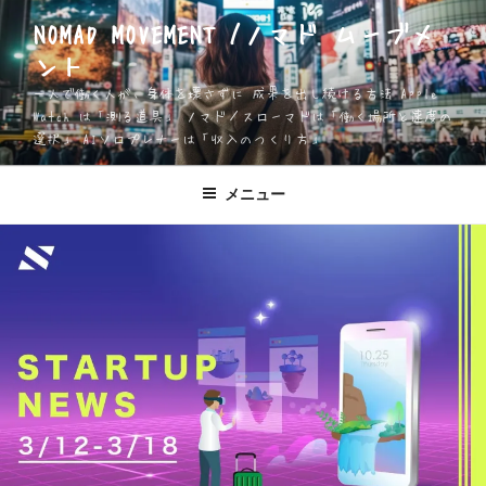
コ
NOMAD MOVEMENT /ノマド ムーブメ
ン
ント
テ
ン
一人で働く人が、身体を壊さずに 成果を出し続ける方法 Apple
ツ
Watch は「測る道具」 ノマド／スローマドは「働く場所と速度の
選択」 AIソロプレナーは「収入のつくり方」
へ
ス
キ
メニュー
ッ
プ