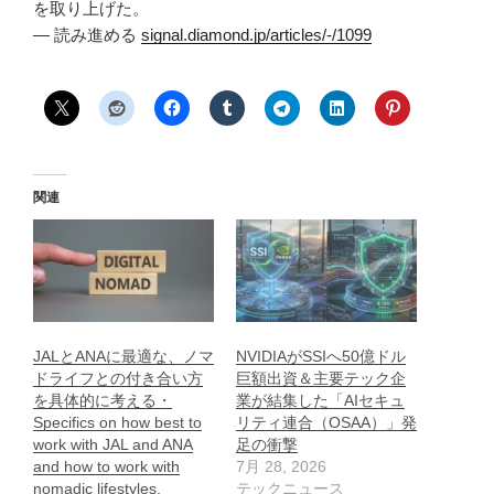
を取り上げた。
— 読み進める
signal.diamond.jp/articles/-/1099
関連
JALとANAに最適な、ノマ
NVIDIAがSSIへ50億ドル
ドライフとの付き合い方
巨額出資＆主要テック企
を具体的に考える・
業が結集した「AIセキュ
Specifics on how best to
リティ連合（OSAA）」発
work with JAL and ANA
足の衝撃
and how to work with
7月 28, 2026
nomadic lifestyles.
テックニュース