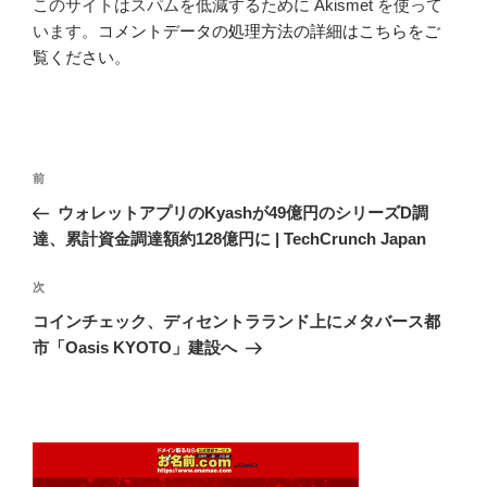
このサイトはスパムを低減するために Akismet を使って
います。
コメントデータの処理方法の詳細はこちらをご
覧ください
。
投
前
前
稿
の
ウォレットアプリのKyashが49億円のシリーズD調
ナ
投
達、累計資金調達額約128億円に | TechCrunch Japan
ビ
稿
ゲ
次
次
の
ー
コインチェック、ディセントラランド上にメタバース都
投
シ
市「Oasis KYOTO」建設へ
稿
ョ
ン