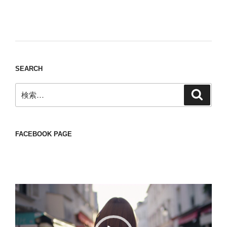
Nomad/Craft beer/beef/iPhone It is a good
thing to have various interests
SEARCH
検
検
索
索:
FACEBOOK PAGE
動
画
プ
レ