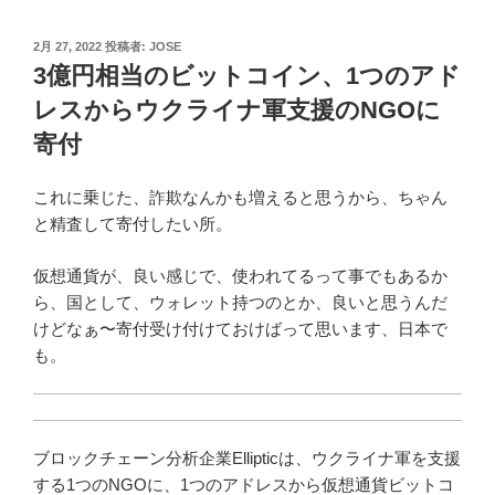
投
2月 27, 2022
投稿者:
JOSE
稿
3億円相当のビットコイン、1つのアド
日:
レスからウクライナ軍支援のNGOに
寄付
これに乗じた、詐欺なんかも増えると思うから、ちゃん
と精査して寄付したい所。
仮想通貨が、良い感じで、使われてるって事でもあるか
ら、国として、ウォレット持つのとか、良いと思うんだ
けどなぁ〜寄付受け付けておけばって思います、日本で
も。
ブロックチェーン分析企業Ellipticは、ウクライナ軍を支援
する1つのNGOに、1つのアドレスから仮想通貨ビットコ