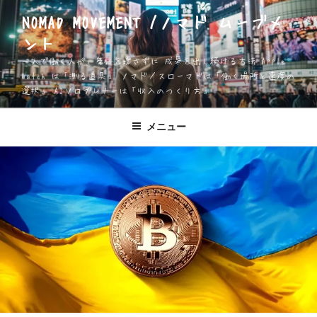
コ
NOMAD MOVEMENT /ノマド ムーブメ
ン
ント
テ
ン
一人で働く人が、身体を壊さずに 成果を出し続ける方法 Apple
ツ
Watch は「測る道具」 ノマド／スローマドは「働く場所と速度の
選択」 AIソロプレナーは「収入のつくり方」
へ
ス
キ
メニュー
ッ
プ