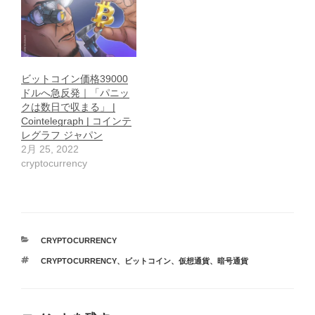
ビットコイン価格39000
ドルへ急反発｜「パニッ
クは数日で収まる」 |
Cointelegraph | コインテ
レグラフ ジャパン
2月 25, 2022
cryptocurrency
カ
CRYPTOCURRENCY
テ
タ
CRYPTOCURRENCY
、
ビットコイン
、
仮想通貨
、
暗号通貨
ゴ
グ
リ
ー