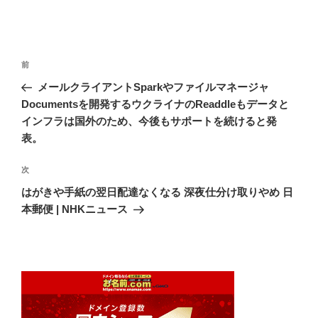
投
前
前
稿
の
メールクライアントSparkやファイルマネージャ
ナ
投
Documentsを開発するウクライナのReaddleもデータと
ビ
稿
インフラは国外のため、今後もサポートを続けると発
ゲ
表。
ー
次
次
シ
の
はがきや手紙の翌日配達なくなる 深夜仕分け取りやめ 日
ョ
投
本郵便 | NHKニュース
ン
稿