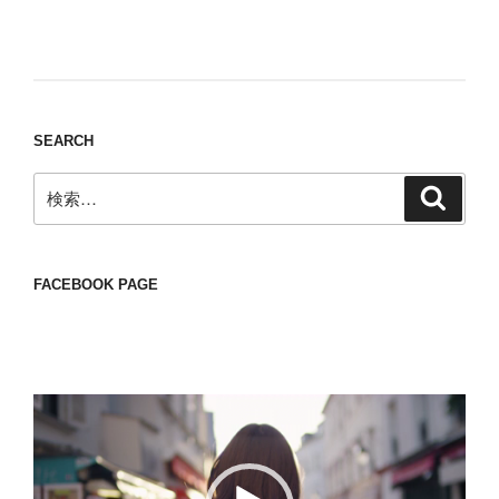
Nomad/Craft beer/beef/iPhone It is a good
thing to have various interests
SEARCH
検
検
索
索:
FACEBOOK PAGE
動
画
プ
レ