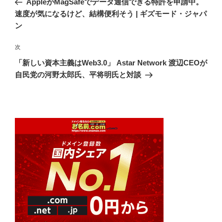
AppleがMagSafeでデータ通信できる特許を申請中。
ナ
投
速度が気になるけど、結構便利そう | ギズモード・ジャパ
ビ
稿
ン
ゲ
次
次
ー
の
シ
「新しい資本主義はWeb3.0」 Astar Network 渡辺CEOが
投
自民党の河野太郎氏、平将明氏と対談
ョ
稿
ン