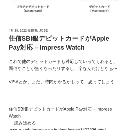
投
4月 19, 2022
投稿者:
JOSE
稿
住信SBI銀デビットカードがApple
日:
Pay対応 – Impress Watch
これで他のデビットカードも対応していってくれると、
面倒なことが無くなったりするし、楽なんだけどなぁ〜
VISAとか、まだ、時間かかるかもって、思ってしまう
住信SBI銀デビットカードがApple Pay対応 – Impress
Watch
— 読み進める
www.watch.impress.co.jp/docs/news/1403836.html