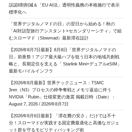
誤認6割削減＆「EU AI法」透明性義務の本格施行で表示
標準化へ
「世界デジタルノマドの日」の翌日から始める！秋の
「AI対話型旅行アシスタント×セカンダリーシティ」で組
むスローマド（Slowmad）最新滞在設計
【2026年8月7日最新】8月8日「世界デジタルノマドの
日」前夜祭！アジア最大級ハブを狙う日本の地域共創戦
略と、長期定住を支える「 Starlink Mini×デュアルeSIM」
最新モバイルインフラ
【2026年8月最新】世界テックニュース：TSMC
3nm（N3）プロセスの枠争奪戦とメモリ逼迫に伴う
NVIDIA「Rubin」仕様変更の激震 掲載日時（Date）：
August 7, 2026 / 2026年8月7日
【2026年8月6日最新】「滞在費の安さ」だけでは不十
分！スローマドが実践する固定費最適化と高価なガジェ
ット群を守るモビリティパッキング術