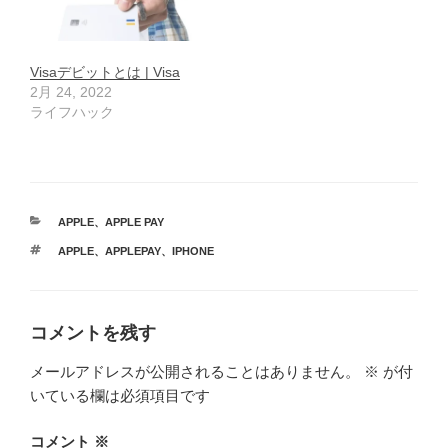
Visaデビットとは | Visa
2月 24, 2022
ライフハック
カ
APPLE
、
APPLE PAY
テ
タ
APPLE
、
APPLEPAY
、
IPHONE
ゴ
グ
リ
ー
コメントを残す
メールアドレスが公開されることはありません。
※
が付
いている欄は必須項目です
コメント
※