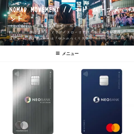
コ
NOMAD MOVEMENT /ノマド ムーブメ
ン
ント
テ
ン
一人で働く人が、身体を壊さずに 成果を出し続ける方法 Apple
ツ
Watch は「測る道具」 ノマド／スローマドは「働く場所と速度の
選択」 AIソロプレナーは「収入のつくり方」
へ
ス
キ
メニュー
ッ
プ