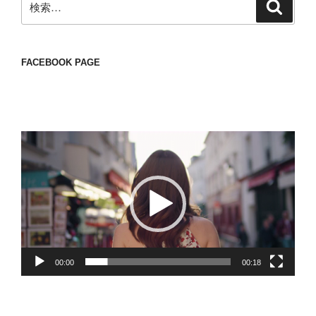
検
索
索:
FACEBOOK PAGE
動
画
プ
レ
ー
ヤ
ー
00:00
00:18