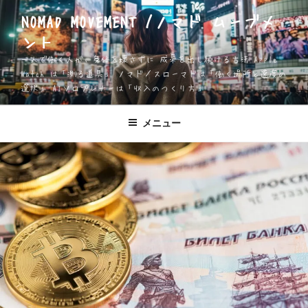
コ
NOMAD MOVEMENT /ノマド ムーブメ
ン
ント
テ
ン
一人で働く人が、身体を壊さずに 成果を出し続ける方法 Apple
ツ
Watch は「測る道具」 ノマド／スローマドは「働く場所と速度の
選択」 AIソロプレナーは「収入のつくり方」
へ
ス
キ
メニュー
ッ
プ