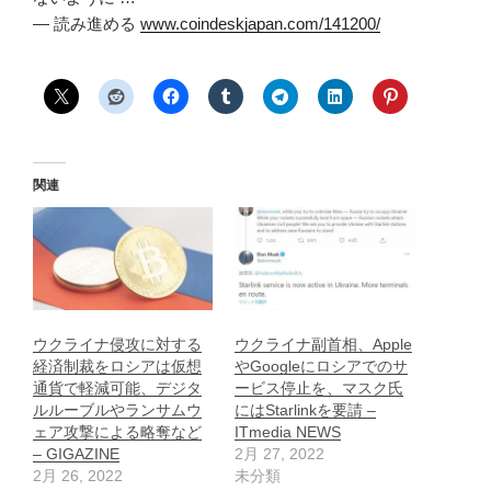
— 読み進める
www.coindeskjapan.com/141200/
関連
ウクライナ侵攻に対する
ウクライナ副首相、Apple
経済制裁をロシアは仮想
やGoogleにロシアでのサ
通貨で軽減可能、デジタ
ービス停止を、マスク氏
ルルーブルやランサムウ
にはStarlinkを要請 –
ェア攻撃による略奪など
ITmedia NEWS
– GIGAZINE
2月 27, 2022
2月 26, 2022
未分類