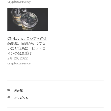
cryptocurrency
CNN.co.jp : ロシアへの金
融制裁、回避がかつてな
いほど容易に ビットコ
インの普及受け
2月 26, 2022
cryptocurrency
カ
未分類
テ
タ
オリガルヒ
ゴ
グ
リ
ー