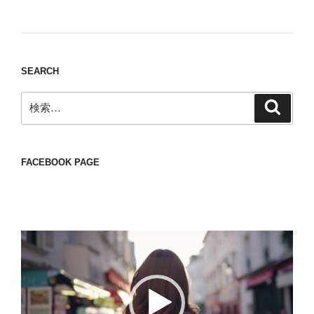
thing to have various interests
SEARCH
検
検
索
索:
FACEBOOK PAGE
動
画
プ
レ
ー