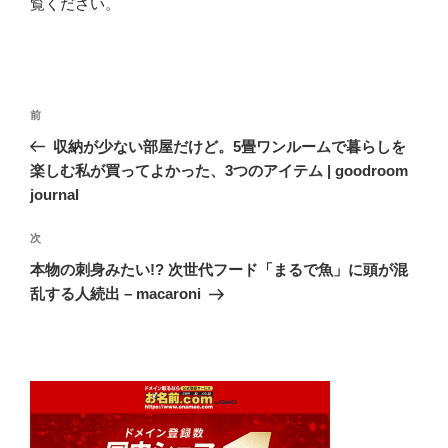
覧ください
。
投
前
前
稿
の
収納が少ない部屋だけど。5畳ワンルームで暮らしを
ナ
投
楽しむ私が買ってよかった、3つのアイテム | goodroom
ビ
稿
journal
ゲ
次
次
ー
の
シ
本物の刺身みたい!? 次世代フード「まるで魚」に頭が混
投
乱する人続出 – macaroni
ョ
稿
ン