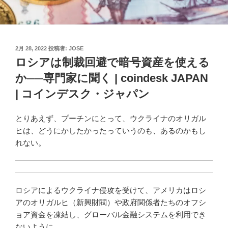
投
2月 28, 2022
投稿者:
JOSE
稿
ロシアは制裁回避で暗号資産を使える
日:
か──専門家に聞く | coindesk JAPAN
| コインデスク・ジャパン
とりあえず、プーチンにとって、ウクライナのオリガル
ヒは、どうにかしたかったっていうのも、あるのかもし
れない。
ロシアによるウクライナ侵攻を受けて、アメリカはロシ
アのオリガルヒ（新興財閥）や政府関係者たちのオフシ
ョア資金を凍結し、グローバル金融システムを利用でき
ないように …