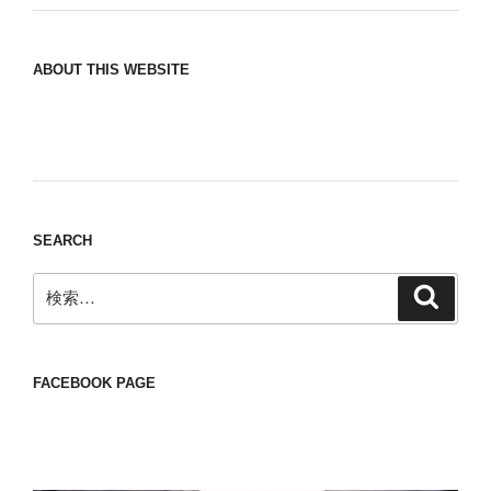
ABOUT THIS WEBSITE
Nomad/Craft beer/beef/iPhone It is a good
thing to have various interests
SEARCH
検
検
索
索:
FACEBOOK PAGE