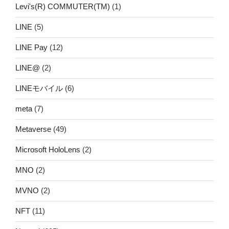
Levi's(R) COMMUTER(TM)
(1)
LINE
(5)
LINE Pay
(12)
LINE@
(2)
LINEモバイル
(6)
meta
(7)
Metaverse
(49)
Microsoft HoloLens
(2)
MNO
(2)
MVNO
(2)
NFT
(11)