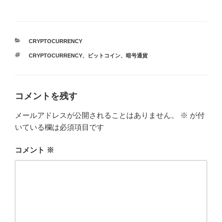
カ
CRYPTOCURRENCY
テ
タ
CRYPTOCURRENCY
、
ビットコイン
、
暗号通貨
ゴ
グ
リ
ー
コメントを残す
メールアドレスが公開されることはありません。
※
が付
いている欄は必須項目です
コメント
※