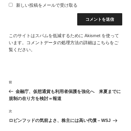
新しい投稿をメールで受け取る
このサイトはスパムを低減するために Akismet を使って
います。
コメントデータの処理方法の詳細はこちらをご
覧ください
。
投
前
前
稿
の
金融庁、仮想通貨も利用者保護を強化へ 来夏までに
ナ
投
規制の在り方を検討＝報道
ビ
稿
ゲ
次
次
の
ー
ロビンフッドの気前よさ、株主には高い代償 – WSJ
投
シ