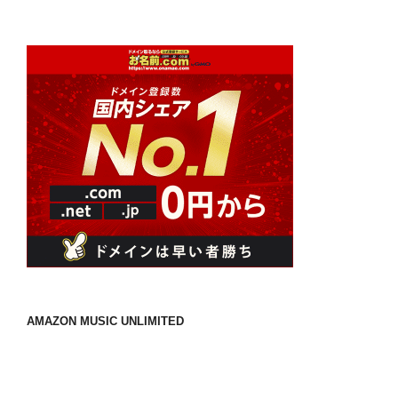
稿
ョ
ン
AMAZON MUSIC UNLIMITED