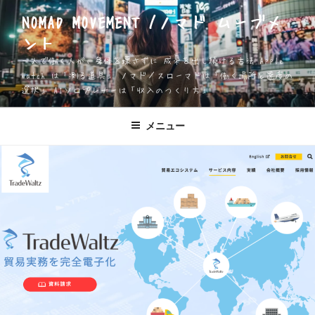
コ
NOMAD MOVEMENT /ノマド ムーブメ
ン
ント
テ
ン
一人で働く人が、身体を壊さずに 成果を出し続ける方法 Apple
ツ
Watch は「測る道具」 ノマド／スローマドは「働く場所と速度の
選択」 AIソロプレナーは「収入のつくり方」
へ
ス
キ
メニュー
ッ
プ