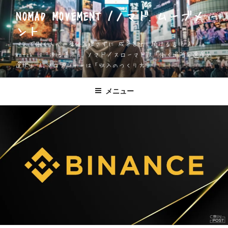
コ
NOMAD MOVEMENT /ノマド ムーブメ
ン
ント
テ
ン
一人で働く人が、身体を壊さずに 成果を出し続ける方法 Apple
ツ
Watch は「測る道具」 ノマド／スローマドは「働く場所と速度の
選択」 AIソロプレナーは「収入のつくり方」
へ
ス
キ
メニュー
ッ
プ