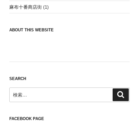
麻布十番商店街
(1)
ABOUT THIS WEBSITE
Nomad/Craft beer/beef/iPhone It is a good
thing to have various interests
SEARCH
検
検
索
索:
FACEBOOK PAGE