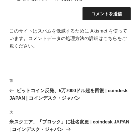
このサイトはスパムを低減するために Akismet を使って
います。
コメントデータの処理方法の詳細はこちらをご
覧ください
。
投
前
前
稿
の
ビットコイン反発、5万7000ドル超を回復 | coindesk
ナ
投
JAPAN | コインデスク・ジャパン
ビ
稿
ゲ
次
次
の
ー
米スクエア、「ブロック」に社名変更 | coindesk JAPAN
投
シ
| コインデスク・ジャパン
稿
ョ