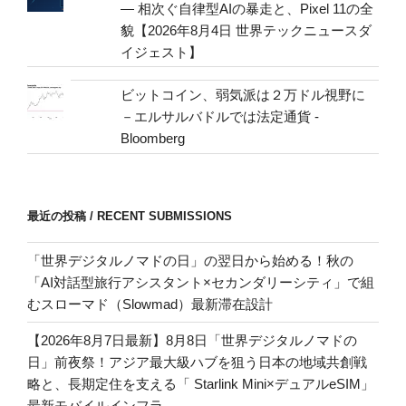
— 相次ぐ自律型AIの暴走と、Pixel 11の全
貌【2026年8月4日 世界テックニュースダ
イジェスト】
ビットコイン、弱気派は２万ドル視野に
－エルサルバドルでは法定通貨 -
Bloomberg
最近の投稿 / RECENT SUBMISSIONS
「世界デジタルノマドの日」の翌日から始める！秋の
「AI対話型旅行アシスタント×セカンダリーシティ」で組
むスローマド（Slowmad）最新滞在設計
【2026年8月7日最新】8月8日「世界デジタルノマドの
日」前夜祭！アジア最大級ハブを狙う日本の地域共創戦
略と、長期定住を支える「 Starlink Mini×デュアルeSIM」
最新モバイルインフラ