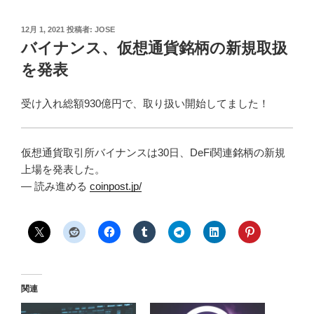
投
12月 1, 2021
投稿者:
JOSE
稿
バイナンス、仮想通貨銘柄の新規取扱
日:
を発表
受け入れ総額930億円で、取り扱い開始してました！
仮想通貨取引所バイナンスは30日、DeFi関連銘柄の新規
上場を発表した。
— 読み進める
coinpost.jp/
関連