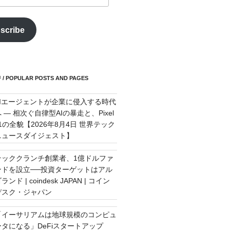
scribe
POPULAR POSTS AND PAGES
AIエージェントが企業に侵入する時代
 — 相次ぐ自律型AIの暴走と、Pixel
11の全貌【2026年8月4日 世界テック
ニュースダイジェスト】
テッククランチ創業者、1億ドルファ
ンドを設立──投資ターゲットはアル
ランド | coindesk JAPAN | コイン
デスク・ジャパン
「イーサリアムは地球規模のコンピュ
ータになる」DeFiスタートアップ