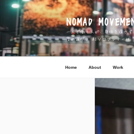
コ
ン
テ
NOMAD MOV
ン
一人で働く人が、身体を壊さずに 
ツ
度の選択」 AIソロプレナーは
へ
ス
キ
ッ
Home
About
Work
プ