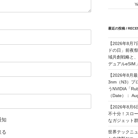
Y
最近の投稿 / RECEN
【2026年8月
ドの日」前夜
域共創戦略と、長期
デュアルeSI
【2026年8月
3nm（N3）
うNVIDIA「
（Date）： Augu
【2026年8
不十分！スロ
通知
なガジェット
世界テックニュ
取る