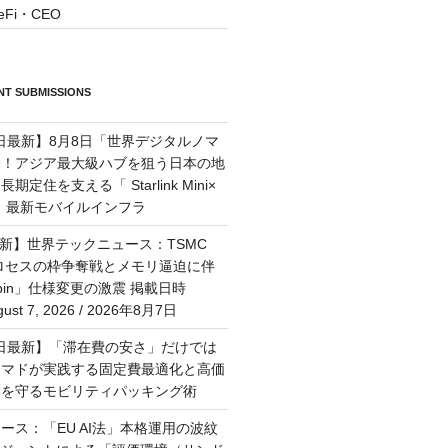
eFi・CEO
T SUBMISSIONS
7日最新】8月8日「世界デジタルノマ
祭！アジア最大級ハブを狙う日本の地
定住を支える「 Starlink Mini×
M」最新モバイルインフラ
最新】世界テックニュース：TSMC
プロセスの枠争奪戦とメモリ逼迫に伴
Rubin」仕様変更の激震 掲載日時
st 7, 2026 / 2026年8月7日
月6日最新】「滞在費の安さ」だけでは
ーマドが実践する固定費最適化と高価
群を守るモビリティパッキング術
ース：「EU AI法」本格運用の波紋