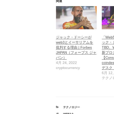
関連
ジャック・ドーシーが
「Web
web3とイーサリアムを
ック・
批判する理由 | Forbes
TBD、
JAPAN（フォーブス ジャ
新プロ
パン）
【Conse
4月 24, 2022
coinde
cryptocurrency
デスク
6月 12,
テクノ
カ
テクノロジー
テ
タ