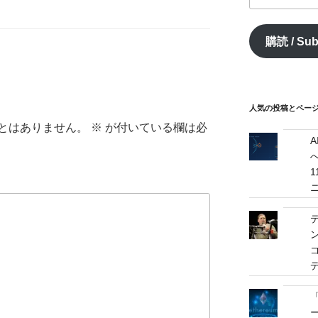
ル
ア
購読 / Sub
ド
レ
ス
/
mail
人気の投稿とページ / 
address
とはありません。
※
が付いている欄は必
へ
ゴ