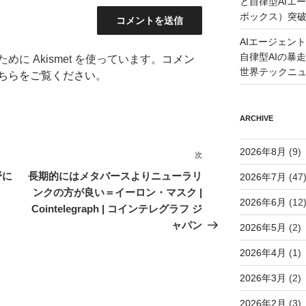
と自律型AIエ
ボックス）突
AIエージェン
自律型AIの暴走と
に Akismet を使っています。
コメン
世界テックニ
ちらをご覧ください
。
ARCHIVE
2026年8月
(9)
次
次
の
野に
長期的にはメタバースよりニューラリ
2026年7月
(47
投
ンクの方が良い＝イーロン・マスク |
2026年6月
(12
稿
Cointelegraph | コインテレグラフ ジ
ャパン
2026年5月
(2)
2026年4月
(1)
2026年3月
(2)
2026年2月
(3)