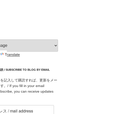
Translate
 SUBSCRIBE TO BLOG BY EMAIL
スを記入して購読すれば、更新をメー
f you fill in your email
bscribe, you can receive updates