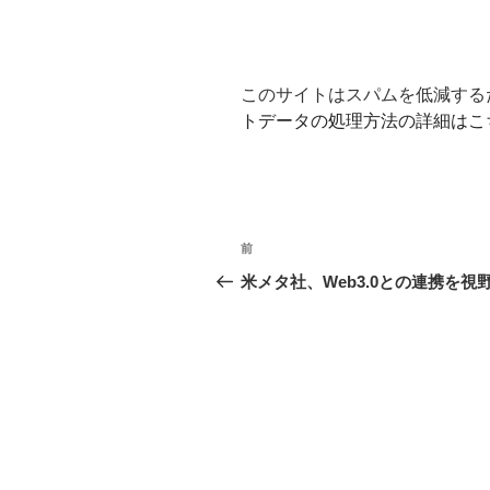
このサイトはスパムを低減するため
トデータの処理方法の詳細はこ
投
前
前
稿
の
米メタ社、Web3.0との連携を視
投
ナ
稿
ビ
ゲ
ー
シ