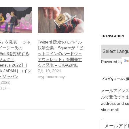
TRANSLATION
5」を発表──ジャ
Twitter創業者のモバイル
ドーシー氏の
決済企業・Squareが「ビ
Web3を打破する
ットコインのハードウェ
ジェクト
アウォレット」を開発す
Powered by
nsus 2022】 |
ると発表 – GIGAZINE
sk JAPAN | コイン
7月 10, 2021
・ジャパン
cryptocurrency
ブログをメールで購読 /
 2022
ロジー
メールアドレ
ルで受信できます。/ I
address and su
via e-mail.
メ
ー