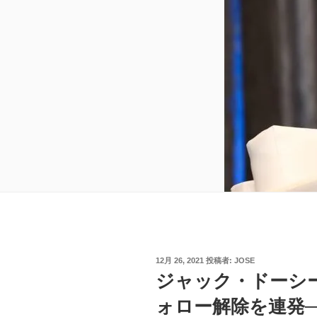
投
12月 26, 2021
投稿者:
JOSE
稿
ジャック・ドーシー、
日:
ォロー解除を連発─