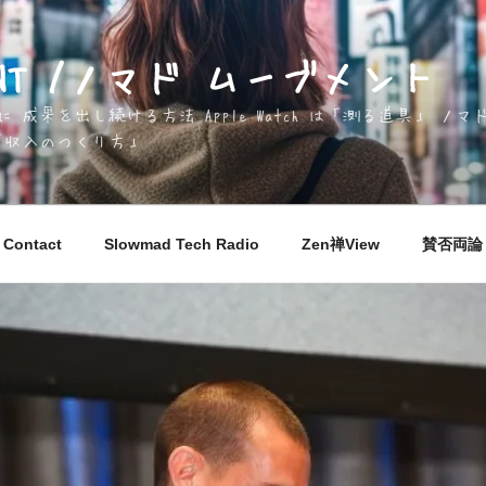
EMENT /ノマド ムーブメント
成果を出し続ける方法 Apple Watch は「測る道具」 
「収入のつくり方」
Contact
Slowmad Tech Radio
Zen禅View
賛否両論 M