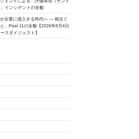
ージェントによる「評価環境（サンド
破」インシデントの全貌
トが企業に侵入する時代へ — 相次ぐ
、Pixel 11の全貌【2026年8月4日
ュースダイジェスト】
)
)