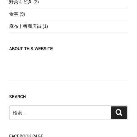
野菜もどき
(2)
食事
(9)
麻布十番商店街
(1)
ABOUT THIS WEBSITE
Nomad/Craft beer/beef/iPhone It is a good
thing to have various interests
SEARCH
検
検
索
索:
FACEBOOK PAGE