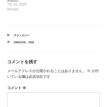
7月 16, 2026
Nomad
カ
テクノロジー
テ
タ
AMAZON
、
VISA
ゴ
グ
リ
ー
コメントを残す
メールアドレスが公開されることはありません。
※
が付
いている欄は必須項目です
コメント
※