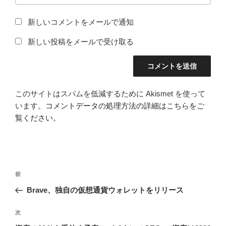
新しいコメントをメールで通知
新しい投稿をメールで受け取る
このサイトはスパムを低減するために Akismet を使って
います。
コメントデータの処理方法の詳細はこちらをご
覧ください
。
投
前
前
稿
の
Brave、独自の仮想通貨ウォレットをリリース
ナ
投
ビ
稿
次
次
ゲ
の