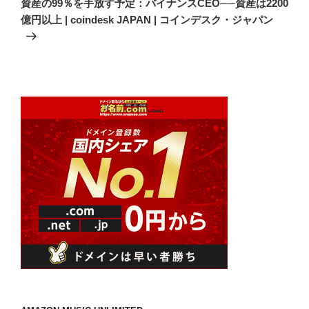
資産の99％を手放す予定：バイナンスCEO──資産は2200
投
ー
億円以上 | coindesk JAPAN | コインデスク・ジャパン
稿
シ
ョ
ン