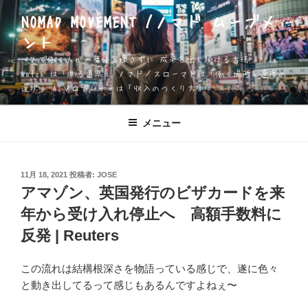
コ
NOMAD MOVEMENT /ノマド ムーブメ
ン
ント
テ
ン
一人で働く人が、身体を壊さずに 成果を出し続ける方法 Apple
ツ
Watch は「測る道具」 ノマド／スローマドは「働く場所と速度の
選択」 AIソロプレナーは「収入のつくり方」
へ
ス
キ
メニュー
ッ
プ
投
11月 18, 2021
投稿者:
JOSE
稿
アマゾン、英国発行のビザカードを来
日:
年から受け入れ停止へ 高額手数料に
反発 | Reuters
この流れは結構根深さを物語っている感じで、遂に色々
と動き出してるって感じもあるんですよねぇ〜