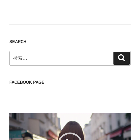
Nomad/Craft beer/beef/iPhone It is a good
thing to have various interests
SEARCH
検
検
索
索:
FACEBOOK PAGE
動
画
プ
レ