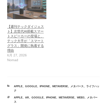
【週刊テックダイジェス
ト】次世代AI搭載スマー
トスピーカーの登場と、
テック大手が「スマート
グラス」開発に執着する
理由
6月 27, 2026
Nomad
カ
APPLE
、
GOOGLE
、
IPHONE
、
METAVERSE
、
メタバース
、
ライフハッ
テ
ク
ゴ
タ
APPLE
、
AR
、
GOOGLE
、
IPHONE
、
METAVERSE
、
WEB3
、
メタバー
リ
グ
ス
ー