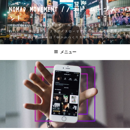
コ
NOMAD MOVEMENT /ノマド ムーブメ
ン
ント
テ
ン
一人で働く人が、身体を壊さずに 成果を出し続ける方法 Apple
ツ
Watch は「測る道具」 ノマド／スローマドは「働く場所と速度の
選択」 AIソロプレナーは「収入のつくり方」
へ
ス
キ
メニュー
ッ
プ