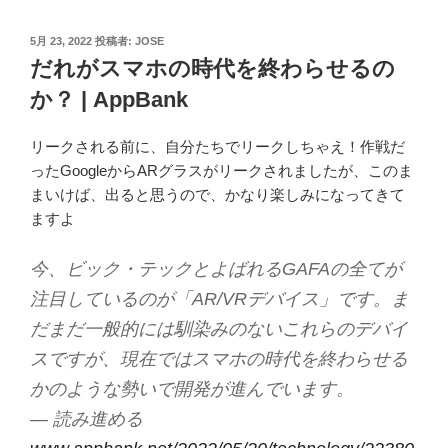
投
5月 23, 2022
投稿者:
JOSE
稿
だれがスマホの時代を終わらせるの
日:
か？ | AppBank
リークされる前に、自分たちでリークしちゃえ！作戦だ
ったGoogleからARグラスがリークされましたが、このま
まいけば、出ると思うので、かなり楽しみになってきて
ますよ
今、ビック・テックとよばれるGAFAの全てが
注目しているのが「AR/VRデバイス」です。ま
だまだ一般的には馴染みのないこれらのデバイ
スですが、現在ではスマホの時代を終わらせる
かのような勢いで開発が進んでいます。
— 読み進める