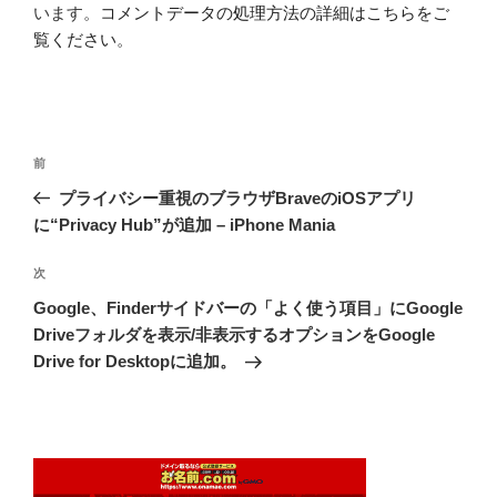
います。
コメントデータの処理方法の詳細はこちらをご
覧ください
。
投
前
前
稿
の
プライバシー重視のブラウザBraveのiOSアプリ
ナ
投
に“Privacy Hub”が追加 – iPhone Mania
ビ
稿
ゲ
次
次
の
ー
Google、Finderサイドバーの「よく使う項目」にGoogle
投
シ
Driveフォルダを表示/非表示するオプションをGoogle
稿
Drive for Desktopに追加。
ョ
ン