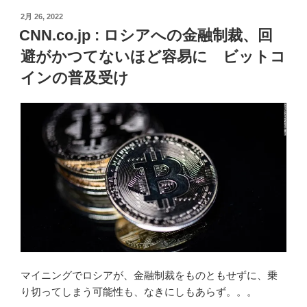
投
2月 26, 2022
稿
CNN.co.jp : ロシアへの金融制裁、回
日:
避がかつてないほど容易に ビットコ
インの普及受け
マイニングでロシアが、金融制裁をものともせずに、乗
り切ってしまう可能性も、なきにしもあらず。。。