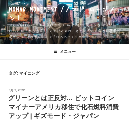
コ
NOMAD MOVEMENT /ノマド ムーブメ
ン
ント
テ
ン
一人で働く人が、身体を壊さずに 成果を出し続ける方法 Apple
ツ
Watch は「測る道具」 ノマド／スローマドは「働く場所と速度の
選択」 AIソロプレナーは「収入のつくり方」
へ
ス
キ
メニュー
ッ
プ
タグ:
マイニング
投
3月 2, 2022
稿
グリーンとは正反対… ビットコイン
日:
マイナーアメリカ移住で化石燃料消費
アップ | ギズモード・ジャパン