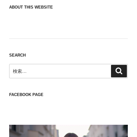
ABOUT THIS WEBSITE
Nomad/Craft beer/beef/iPhone It is a good
thing to have various interests
SEARCH
検
検
索
索:
FACEBOOK PAGE
動
画