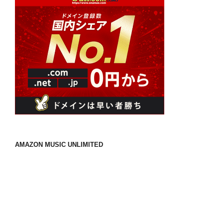
ー
ジ
送
り
AMAZON MUSIC UNLIMITED