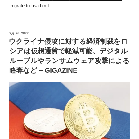
migrate-to-usa.html
投
2月 26, 2022
稿
ウクライナ侵攻に対する経済制裁をロ
日:
シアは仮想通貨で軽減可能、デジタル
ルーブルやランサムウェア攻撃による
略奪など – GIGAZINE