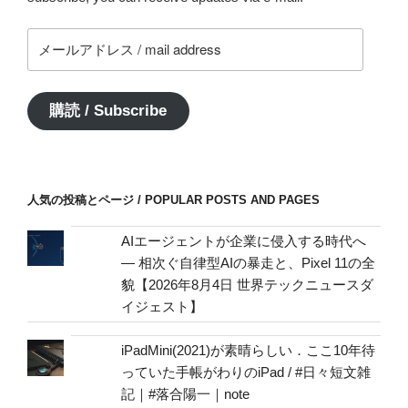
メ
ー
ル
ア
購読 / Subscribe
ド
レ
ス
/
人気の投稿とページ / POPULAR POSTS AND PAGES
mail
address
AIエージェントが企業に侵入する時代へ
— 相次ぐ自律型AIの暴走と、Pixel 11の全
貌【2026年8月4日 世界テックニュースダ
イジェスト】
iPadMini(2021)が素晴らしい．ここ10年待
っていた手帳がわりのiPad / #日々短文雑
記｜#落合陽一｜note