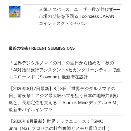
人気メタバース、ユーザー数が伸びず──
市場の期待を下回る | coindesk JAPAN |
コインデスク・ジャパン
最近の投稿 / RECENT SUBMISSIONS
「世界デジタルノマドの日」の翌日から始める！秋の
「AI対話型旅行アシスタント×セカンダリーシティ」で組
むスローマド（Slowmad）最新滞在設計
【2026年8月7日最新】8月8日「世界デジタルノマドの
日」前夜祭！アジア最大級ハブを狙う日本の地域共創戦
略と、長期定住を支える「 Starlink Mini×デュアルeSIM」
最新モバイルインフラ
【2026年8月最新】世界テックニュース：TSMC
3nm（N3）プロセスの枠争奪戦とメモリ逼迫に伴う