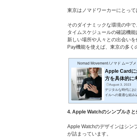
東京はノマドワーカーにとって
そのダイナミックな環境の中で、A
タイムスケジュールの確認機能
新しい場所や人々との出会いを促
Pay機能を使えば、東京の多
Nomad Movement /ノマド ムーブ
Apple C
方を具体的に考える・
August 3, 2023
デジタルな時代における
イルへの最適な組み込み方目
今、Apple Card
ーンApple Cardのシ
e Cardの良さAp
4. Apple Watchのシンプル
ントで多くの人々の
つ人々には、Appl
Apple Watchのデザイン
軽に支払いを行う大きな
が詰まっています。