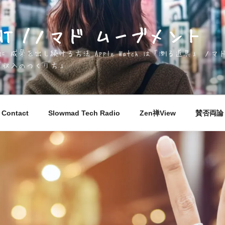
EMENT /ノマド ムーブメント
成果を出し続ける方法 Apple Watch は「測る道具」 
「収入のつくり方」
Contact
Slowmad Tech Radio
Zen禅View
賛否両論 M