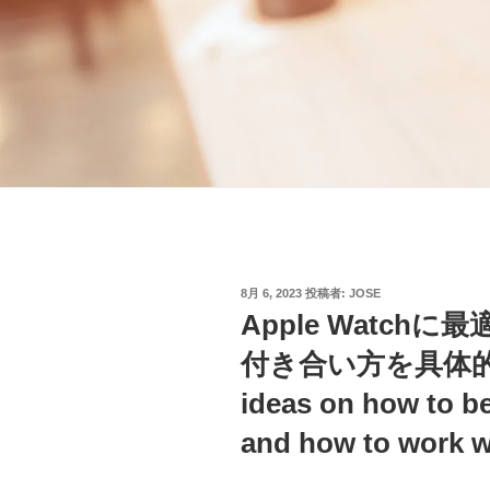
投
8月 6, 2023
投稿者:
JOSE
稿
Apple Watc
日:
付き合い方を具体的に
ideas on how to be
and how to work wi