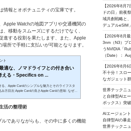
【2026年8月
は情報とオポチュニティの宝庫です。
ドの日」前夜
域共創戦略と、長期
pple Watchの地図アプリや交通機関の
デュアルeSI
は、移動をスムーズにするだけでなく、
【2026年8月
進する役割を果たします、また、Apple
3nm（N3）
くの場所で手軽に支払いが可能となります。
うNVIDIA「
（Date）： Augu
メント
【2026年8
ardに最適な、ノマドライフとの付き合い
不十分！スロ
Specifics on ...
なガジェット
、Apple Cardのシンプルな魅力とそのライフスタ
世界テックニュ
次:Apple Cardの良さApple Cardの意味: なぜ
なのか東京とApple Card: メトロポリタンエリアでの利用シ
と自律型AIエ
ンプルさ禅とApple Card: ミニマリズムの交差点1. Appl
ボックス）突
ple Cardは、デザイン、セキュリティ、利便性の3つのポイ
さと生活の整理術
注目を集めています、特にノマドライフスタイルを持
AIエージェン
eのエコシステム内でのシームレスな統合が、どこでも気
自律型AIの暴走と
はシンプルでありながらも、その中に多くの機能
利点...
世界テックニ