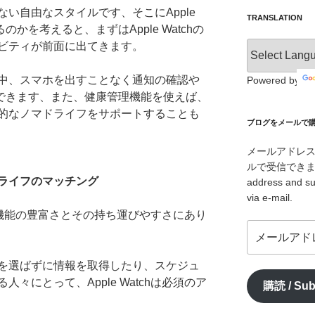
い自由なスタイルです、そこにApple
TRANSLATION
のかを考えると、まずはApple Watchの
ビティが前面に出てきます。
中、スマホを出すことなく通知の確認や
Powered by
ができます、また、健康管理機能を使えば、
的なノマドライフをサポートすることも
ブログをメールで購読 /
メールアドレ
ルで受信できます。/ I
ノマドライフのマッチング
address and su
via e-mail.
点は、機能の豊富さとその持ち運びやすさにあり
メ
ー
ル
を選ばずに情報を取得したり、スケジュ
ア
々にとって、Apple Watchは必須のア
購読 / Sub
ド
レ