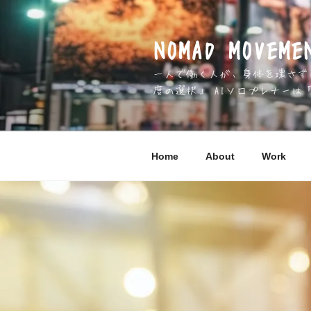
コ
ン
テ
NOMAD MOV
ン
一人で働く人が、身体を壊さずに 
ツ
度の選択」 AIソロプレナーは
へ
ス
キ
ッ
Home
About
Work
プ