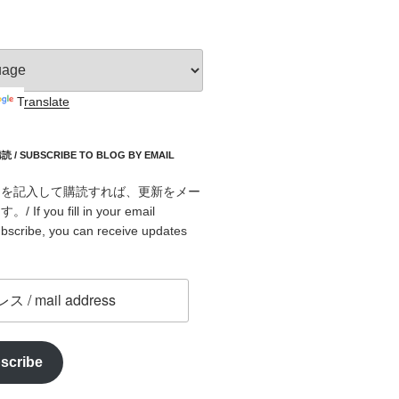
Translate
 SUBSCRIBE TO BLOG BY EMAIL
スを記入して購読すれば、更新をメー
f you fill in your email
bscribe, you can receive updates
scribe