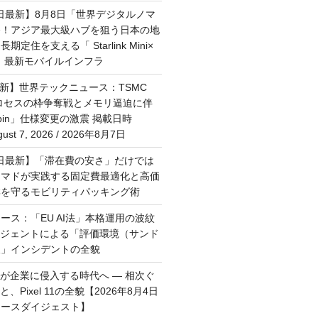
7日最新】8月8日「世界デジタルノマ
祭！アジア最大級ハブを狙う日本の地
定住を支える「 Starlink Mini×
M」最新モバイルインフラ
最新】世界テックニュース：TSMC
プロセスの枠争奪戦とメモリ逼迫に伴
Rubin」仕様変更の激震 掲載日時
st 7, 2026 / 2026年8月7日
月6日最新】「滞在費の安さ」だけでは
ーマドが実践する固定費最適化と高価
群を守るモビリティパッキング術
ース：「EU AI法」本格運用の波紋
ージェントによる「評価環境（サンド
破」インシデントの全貌
トが企業に侵入する時代へ — 相次ぐ
、Pixel 11の全貌【2026年8月4日
ュースダイジェスト】