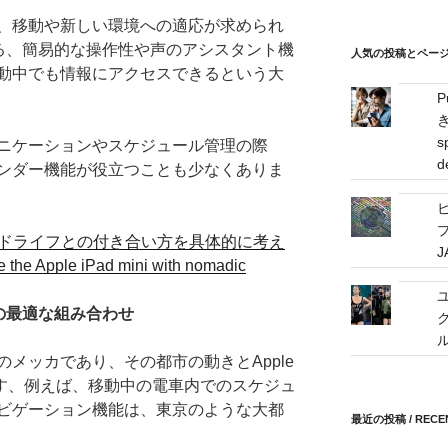
ス
、移動や新しい環境への適応が求められ
/
長である、簡易的な操作性や声のアシスタント機
mail
人気の投稿とページ / 
動中でも情報にアクセスできるという大
address
s
ニケーションやスケジュール管理の際
d
ンダー機能が役立つことも少なくありま
プ
適な、ノマドライフとの付き合い方を具体的に考え
 the Apple iPad mini with nomadic
ノマドの最適な組み合わせ
メッカであり、その都市の動きとApple
ます、例えば、移動中の電車内でのスケジュ
ビゲーション機能は、東京のような大都
最近の投稿 / RECEN