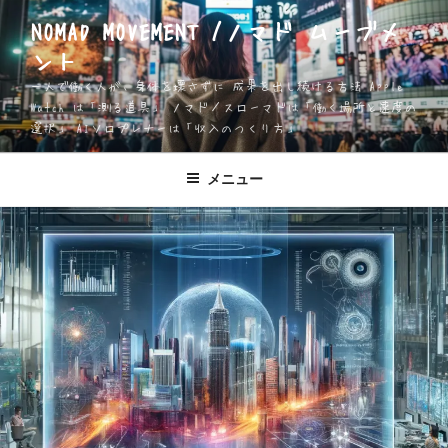
コ
NOMAD MOVEMENT /ノマド ムーブメ
ン
ント
テ
ン
一人で働く人が、身体を壊さずに 成果を出し続ける方法 Apple
ツ
Watch は「測る道具」 ノマド／スローマドは「働く場所と速度の
選択」 AIソロプレナーは「収入のつくり方」
へ
ス
キ
メニュー
ッ
プ