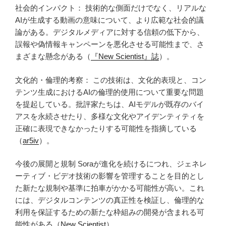
社会的インパクト： 技術的な側面だけでなく、リアルな
AIが生成する動画の意味について、より広範な社会的議
論がある。デジタルメディアに対する信頼の低下から、
誤報や偽情報キャンペーンを悪化させる可能性まで、さ
まざまな懸念がある（
『New Scientist』誌
）。
文化的・倫理的考察： この技術は、文化的表現と、コン
テンツ生成におけるAIの倫理的使用について重要な問題
を提起している。批評家たちは、AIモデルが既存のバイ
アスを永続させたり、多様な文化やアイデンティティを
正確に表現できなかったりする可能性を指摘している
（
ar5iv
）。
今後の展開と規制 Soraが進化を続けるにつれ、ジェネレ
ーティブ・ビデオ技術の影響を管理することを目的とし
た新たな規制や基準に拍車がかかる可能性が高い。これ
には、デジタルコンテンツの真正性を検証し、倫理的な
利用を保証するための新たな枠組みの開発が含まれる可
能性がある（
New Scientist
）。