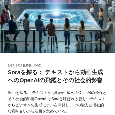
投
5月 7, 2024
投稿者:
JOSE
稿
Soraを探る： テキストから動画生成
日:
へのOpenAIの飛躍とその社会的影響
Soraを探る： テキストから動画生成へのOpenAIの飛躍と
その社会的影響OpenAIはSoraと呼ばれる新しいテキスト
からビデオへの生成モデルを開発し、その能力と潜在的
な意味合いから注目を集めている。