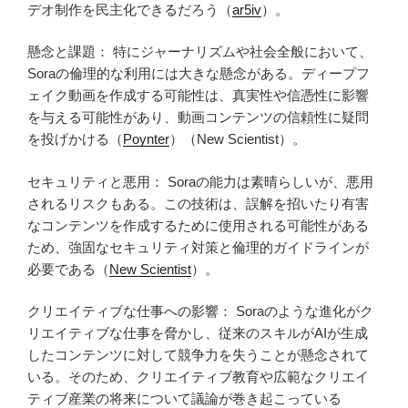
デオ制作を民主化できるだろう（
ar5iv
）。
懸念と課題： 特にジャーナリズムや社会全般において、
Soraの倫理的な利用には大きな懸念がある。ディープフ
ェイク動画を作成する可能性は、真実性や信憑性に影響
を与える可能性があり、動画コンテンツの信頼性に疑問
を投げかける（
Poynter
）（New Scientist）。
セキュリティと悪用： Soraの能力は素晴らしいが、悪用
されるリスクもある。この技術は、誤解を招いたり有害
なコンテンツを作成するために使用される可能性がある
ため、強固なセキュリティ対策と倫理的ガイドラインが
必要である（
New Scientist
）。
クリエイティブな仕事への影響： Soraのような進化がク
リエイティブな仕事を脅かし、従来のスキルがAIが生成
したコンテンツに対して競争力を失うことが懸念されて
いる。そのため、クリエイティブ教育や広範なクリエイ
ティブ産業の将来について議論が巻き起こっている