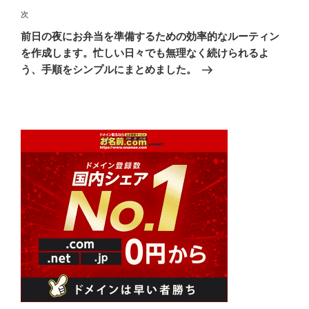
ゲ
次
次
の
ー
前日の夜にお弁当を準備するための効率的なルーティン
投
シ
を作成します。忙しい日々でも無理なく続けられるよ
稿
う、手順をシンプルにまとめました。
ョ
ン