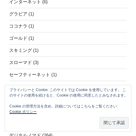
インターネット
(6)
グラビア
(1)
ココナラ
(1)
ゴールド
(1)
スキミング
(1)
スローマド
(3)
セーフティーネット
(1)
タウンWiFi
(1)
プライバシーと Cookie: このサイトでは Cookie を使用しています。 こ
のサイトの使用を続けると、Cookie の使用に同意したとみなされます。
テクノロジー
(171)
Cookie の管理方法を含め、詳細についてはこちらをご覧ください:
テックニュース
(8)
Cookie ポリシー
ディーラー
(4)
デジタルノマド
(264)