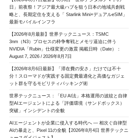
日」前夜祭！アジア最大級ハブを狙う日本の地域共創戦
略と、長期定住を支える「 Starlink Mini×デュアルeSIM」
最新モバイルインフラ
【2026年8月最新】世界テックニュース：TSMC
3nm（N3）プロセスの枠争奪戦とメモリ逼迫に伴う
NVIDIA「Rubin」仕様変更の激震 掲載日時（Date）：
August 7, 2026 / 2026年8月7日
【2026年8月6日最新】「滞在費の安さ」だけでは不十
分！スローマドが実践する固定費最適化と高価なガジェ
ット群を守るモビリティパッキング術
世界テックニュース：「EU AI法」本格運用の波紋と自律
型AIエージェントによる「評価環境（サンドボックス）
突破」インシデントの全貌
AIエージェントが企業に侵入する時代へ — 相次ぐ自律型
AIの暴走と、Pixel 11の全貌【2026年8月4日 世界テックニ
ュースダイジェスト】