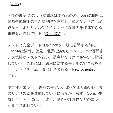
（
ar5iv
）。
今後の展望 このような懸念はあるものの、Soraの開発は
動画生成技術の大きな飛躍を意味し、単純なテキスト記
述から、よりリアルでダイナミックな動画を作成できる
未来を示唆している（
OpenCV
）。
テストと安全プロトコル Soraを一般に公開する前に、
OpenAIは誤報、偏見、憎悪に満ちたコンテンツの専門家
と大規模なテストを行い、潜在的なリスクを特定し軽減
している。これには、悪用に対するモデルの安全策を問
う「レッドチーム」演習も含まれる（
New Scientist
誌
）。
現実性とエラー： 以前のモデルと比べてより高いレベル
のリアリズムを達成しているにもかかわらず、Soraが生
成したビデオには、間違った動きや浮遊物などのエラー
がまだ含まれている。