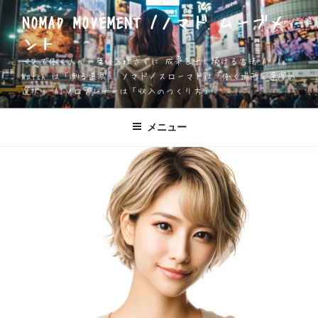
コ
NOMAD MOVEMENT /ノマド ムーブメ
ン
ント
テ
ン
一人で働く人が、身体を壊さずに 成果を出し続ける方法 Apple
ツ
Watch は「測る道具」 ノマド／スローマドは「働く場所と速度の
選択」 AIソロプレナーは「収入のつくり方」
へ
ス
キ
メニュー
ッ
プ