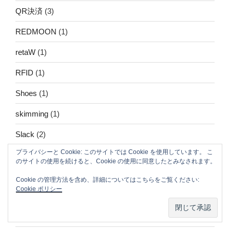
QR決済
(3)
REDMOON
(1)
retaW
(1)
RFID
(1)
Shoes
(1)
skimming
(1)
Slack
(2)
プライバシーと Cookie: このサイトでは Cookie を使用しています。 こ
Slowmad
(18)
のサイトの使用を続けると、Cookie の使用に同意したとみなされます。
SNS
(3)
Cookie の管理方法を含め、詳細についてはこちらをご覧ください:
Cookie ポリシー
SONY
(4)
SpaceX
(2)