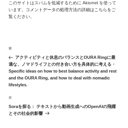
このサイトはスパムを低減するために Akismet を使って
います。
コメントデータの処理方法の詳細はこちらをご
覧ください
。
投
前
前
稿
の
アクティビティと休息のバランスとOURA Ringに最
ナ
投
適な、ノマドライフとの付き合い方を具体的に考える・
ビ
稿
Specific ideas on how to best balance activity and rest
ゲ
and the OURA Ring, and how to deal with nomadic
ー
lifestyles.
シ
次
次
ョ
の
Soraを探る： テキストから動画生成へのOpenAIの飛躍
ン
投
とその社会的影響
稿