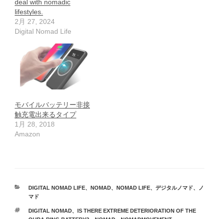
deal with nomadic
lifestyles.
2月 27, 2024
Digital Nomad Life
モバイルバッテリー非接
触充電出来るタイプ
1月 28, 2018
Amazon
カ
DIGITAL NOMAD LIFE
、
NOMAD
、
NOMAD LIFE
、
デジタルノマド
、
ノ
テ
マド
ゴ
タ
DIGITAL NOMAD
、
IS THERE EXTREME DETERIORATION OF THE
リ
グ