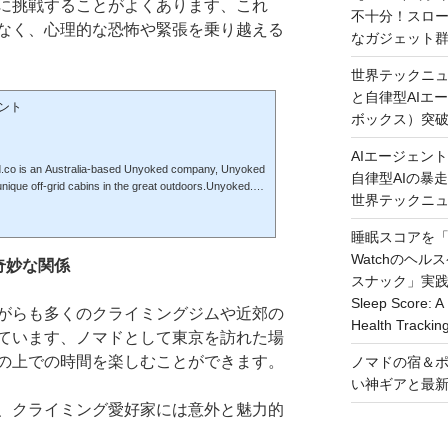
に挑戦することがよくあります、これ
不十分！スロ
なく、心理的な恐怖や緊張を乗り越える
なガジェット
世界テックニュ
と自律型AIエ
メント
ボックス）突
AIエージェン
co is an Australia-based Unyoked company, Unyoked
自律型AIの暴走と
 unique off-grid cabins in the great outdoors.Unyoked.co
世界テックニ
本社を置くUnyoked社です、Unyoked社は、大自
オフグリッドのキャビンを提供することで知られてい
睡眠スコアを「
text about the setting of these cabins. They are loca
ly in natural and scenic environments, away from urba
Watchのヘ
 奇妙な関係
 appeal to those looking for a retreat, an escape...
スナック」実践ガイド
Sleep Score: A 
がらも多くのクライミングジムや近郊の
Health Trackin
ています、ノマドとして東京を訪れた場
の上での時間を楽しむことができます。
ノマドの宿＆ポ
い神ギアと最
、クライミング愛好家には意外と魅力的