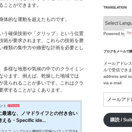
ることができます。
TRANSLATION
身体的な運動を超えたものです。
いう確保技術や「クリップ」という位置
Powered by
技術が要求されます、これらの技術を磨
い種類の集中力や緻密な計画を必要とし
ブログをメールで購読 /
メールアドレ
、多様な地形や気候の中でのクライミン
ルで受信できます。/ I
なります、例えば、乾燥した地域では
address and su
が見られることが多いです。これはクラ
via e-mail.
要求することがよくあります。
メ
ー
メント
1 Pocket
ル
atchに最適な、ノマドライフとの付き合い
ア
購読 / Sub
Specific ide...
ド
レ
hとノマドライフ: シンプルさと機能性の究極のバランス"目次A