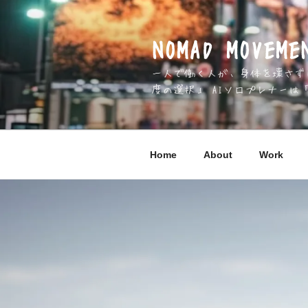
コ
ン
テ
NOMAD MOV
ン
一人で働く人が、身体を壊さずに 
ツ
度の選択」 AIソロプレナーは
へ
ス
キ
ッ
Home
About
Work
プ