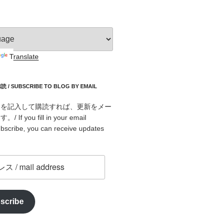
Translate
 SUBSCRIBE TO BLOG BY EMAIL
スを記入して購読すれば、更新をメー
f you fill in your email
bscribe, you can receive updates
scribe