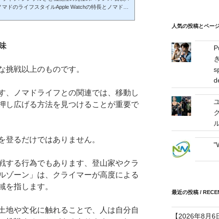
ス
義とノマドのライフスタイルApple Watchの特長とノマドラ
/
pple Watch: ノマドの最適な組み合わせApple Wat
の整理術禅の思考とApple Watch: 究極のシンプルさ
mail
人気の投稿とページ / 
le Watchの意義とノマドのライフスタイルノマドとは、定
address
イルを指す言葉です。Apple Watchはこのスタイル
味
テムとして非常に役立つツールと言えるでしょう、そ
な挑戦以上のものです。
s
d
す、ノマドライフとの関連では、移動し
押し広げる方法を見つけることが重要で
を登るだけではありません。
"
戦する行為でもあります、登山家やクラ
ルゾーン」は、クライマーが高度による
域を指します。
最近の投稿 / RECEN
土地や文化に触れることで、人は自分自
【2026年8