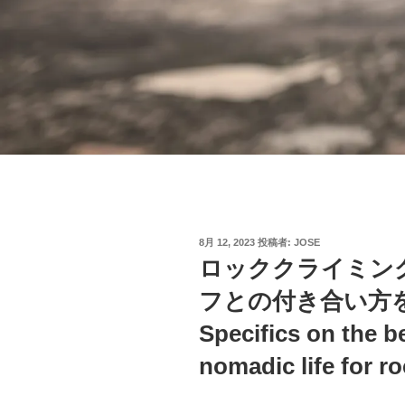
投
8月 12, 2023
投稿者:
JOSE
稿
ロッククライミン
日:
フとの付き合い方
Specifics on the b
nomadic life for r