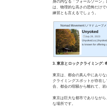
身の内なる「フォールゾーン」
は、物理的な高さの恐怖だけで
練習とも言えるでしょう。
Nomad Movement /ノマド ムーブ
Unyoked
July 26, 2023
Unyoked.co,Unyoked.
is known for offering
とは、オーストラリアに
然の中にユニークな
ます。This gives us con
ted outside, presumab
3. 東京とロッククライミング:
n settings. This could
東京は、都会の真ん中にありな
クライミングスポットが存在し
合、都会の喧騒から離れて、岩
東京は巨大な都市でありながら
な場所です。