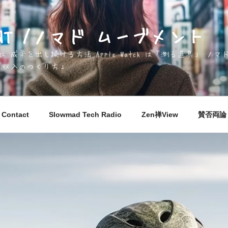
EMENT /ノマド ムーブメント
成果を出し続ける方法 Apple Watch は「測る道具」 
「収入のつくり方」
Contact
Slowmad Tech Radio
Zen禅View
賛否両論 M