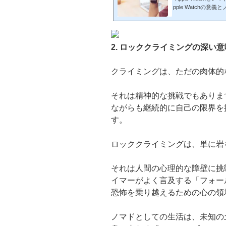
pple Watchの意
イフのマッチング東京とA
chのシンプルさと生活
を追求する1. App
住しない生活や仕事スタ
2. ロッククライミングの深い意
をサポートするアイ
の理由とは、Appl...
クライミングは、ただの肉体的
それは精神的な挑戦でもありま
ながらも継続的に自己の限界を
す。
ロッククライミングは、単に岩
それは人間の心理的な障壁に挑
イマーがよく言及する「フォー
恐怖を乗り越えるための心の領
ノマドとしての生活は、未知の