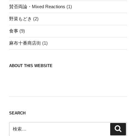
賛否両論・Mixed Reactions
(1)
野菜もどき
(2)
食事
(9)
麻布十番商店街
(1)
ABOUT THIS WEBSITE
Nomad/Craft beer/beef/iPhone It is a good
thing to have various interests
SEARCH
検
検
索
索: