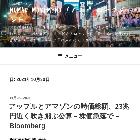
コ
NOMAD MOVEMENT /ノマド ムーブメ
ン
ント
テ
ン
一人で働く人が、身体を壊さずに 成果を出し続ける方法 Apple
ツ
Watch は「測る道具」 ノマド／スローマドは「働く場所と速度の
選択」 AIソロプレナーは「収入のつくり方」
へ
ス
キ
メニュー
ッ
プ
日:
2021年10月30日
投
10月 30, 2021
稿
アップルとアマゾンの時価総額、23兆
日:
円近く吹き飛ぶ公算－株価急落で –
Bloomberg