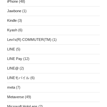
iPhone
(48)
Jawbone
(1)
Kindle
(3)
Kyash
(6)
Levi's(R) COMMUTER(TM)
(1)
LINE
(5)
LINE Pay
(12)
LINE@
(2)
LINEモバイル
(6)
meta
(7)
Metaverse
(49)
Microsoft HoloLens
(2)