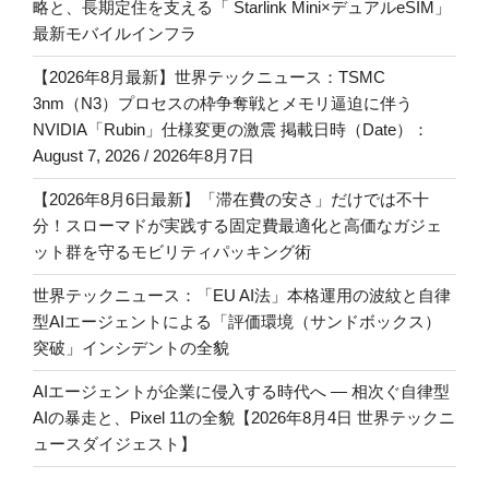
略と、長期定住を支える「 Starlink Mini×デュアルeSIM」
最新モバイルインフラ
【2026年8月最新】世界テックニュース：TSMC
3nm（N3）プロセスの枠争奪戦とメモリ逼迫に伴う
NVIDIA「Rubin」仕様変更の激震 掲載日時（Date）：
August 7, 2026 / 2026年8月7日
【2026年8月6日最新】「滞在費の安さ」だけでは不十
分！スローマドが実践する固定費最適化と高価なガジェ
ット群を守るモビリティパッキング術
世界テックニュース：「EU AI法」本格運用の波紋と自律
型AIエージェントによる「評価環境（サンドボックス）
突破」インシデントの全貌
AIエージェントが企業に侵入する時代へ — 相次ぐ自律型
AIの暴走と、Pixel 11の全貌【2026年8月4日 世界テックニ
ュースダイジェスト】