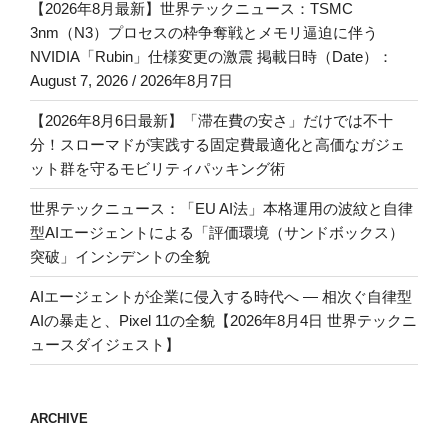
【2026年8月最新】世界テックニュース：TSMC
3nm（N3）プロセスの枠争奪戦とメモリ逼迫に伴う
NVIDIA「Rubin」仕様変更の激震 掲載日時（Date）：
August 7, 2026 / 2026年8月7日
【2026年8月6日最新】「滞在費の安さ」だけでは不十
分！スローマドが実践する固定費最適化と高価なガジェ
ット群を守るモビリティパッキング術
世界テックニュース：「EU AI法」本格運用の波紋と自律
型AIエージェントによる「評価環境（サンドボックス）
突破」インシデントの全貌
AIエージェントが企業に侵入する時代へ — 相次ぐ自律型
AIの暴走と、Pixel 11の全貌【2026年8月4日 世界テックニ
ュースダイジェスト】
ARCHIVE