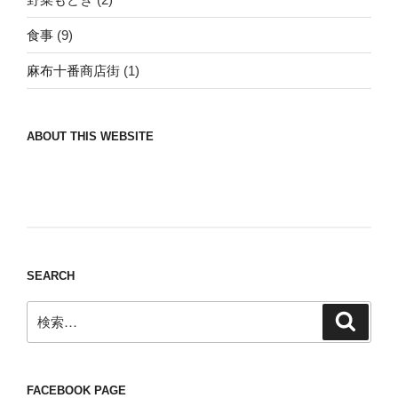
食事
(9)
麻布十番商店街
(1)
ABOUT THIS WEBSITE
Nomad/Craft beer/beef/iPhone It is a good
thing to have various interests
SEARCH
検
検
索
索:
FACEBOOK PAGE