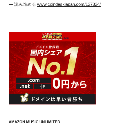
— 読み進める
www.coindeskjapan.com/127324/
AMAZON MUSIC UNLIMITED