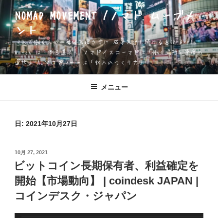
コ
NOMAD MOVEMENT /ノマド ムーブメ
ン
ント
テ
ン
一人で働く人が、身体を壊さずに 成果を出し続ける方法 Apple
ツ
Watch は「測る道具」 ノマド／スローマドは「働く場所と速度の
選択」 AIソロプレナーは「収入のつくり方」
へ
ス
キ
メニュー
ッ
プ
日:
2021年10月27日
投
10月 27, 2021
稿
ビットコイン長期保有者、利益確定を
日:
開始【市場動向】 | coindesk JAPAN |
コインデスク・ジャパン