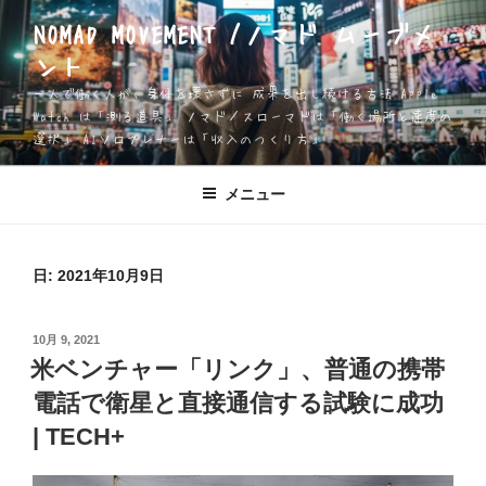
コ
NOMAD MOVEMENT /ノマド ムーブメ
ン
ント
テ
ン
一人で働く人が、身体を壊さずに 成果を出し続ける方法 Apple
ツ
Watch は「測る道具」 ノマド／スローマドは「働く場所と速度の
選択」 AIソロプレナーは「収入のつくり方」
へ
ス
キ
メニュー
ッ
プ
日:
2021年10月9日
投
10月 9, 2021
稿
米ベンチャー「リンク」、普通の携帯
日:
電話で衛星と直接通信する試験に成功
| TECH+