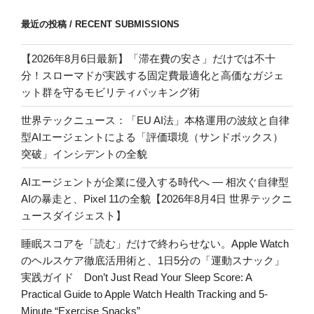
最近の投稿 / RECENT SUBMISSIONS
【2026年8月6日最新】「滞在費の安さ」だけでは不十
分！スローマドが実践する固定費最適化と高価なガジェ
ット群を守るモビリティパッキング術
世界テックニュース：「EU AI法」本格運用の波紋と自律
型AIエージェントによる「評価環境（サンドボックス）
突破」インシデントの全貌
AIエージェントが企業に侵入する時代へ — 相次ぐ自律型
AIの暴走と、Pixel 11の全貌【2026年8月4日 世界テックニ
ュースダイジェスト】
睡眠スコアを「読む」だけで終わらせない。Apple Watch
のヘルスケア徹底活用術と、1日5分の「運動スナック」
実践ガイド Don’t Just Read Your Sleep Score: A
Practical Guide to Apple Watch Health Tracking and 5-
Minute “Exercise Snacks”