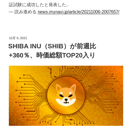
証試験に成功したと発表した。
— 読み進める
news.mynavi.jp/article/20211006-2007657/
投
10月 9, 2021
稿
SHIBA INU（SHIB）が前週比
日:
+360％、時価総額TOP20入り