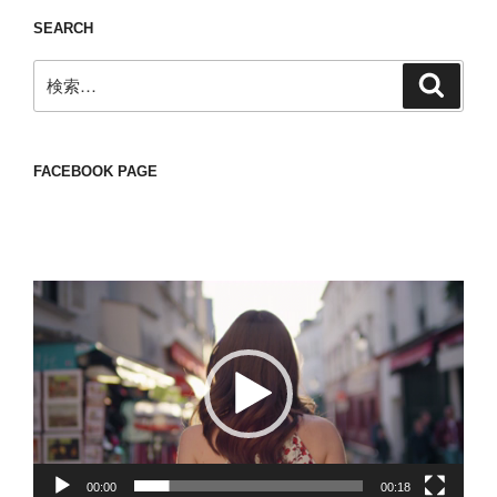
SEARCH
検
検
索
索:
FACEBOOK PAGE
動
画
プ
レ
ー
ヤ
ー
00:00
00:18