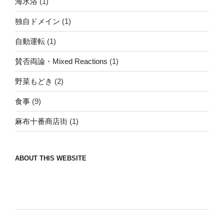
海水浴
(1)
独自ドメイン
(1)
自動運転
(1)
賛否両論・Mixed Reactions
(1)
野菜もどき
(2)
食事
(9)
麻布十番商店街
(1)
ABOUT THIS WEBSITE
Nomad/Craft beer/beef/iPhone It is a good
thing to have various interests