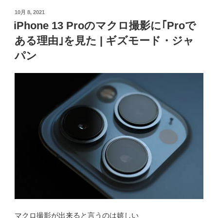
投
10月 8, 2021
稿
iPhone 13 Proのマクロ撮影に｢Proで
日:
ある理由｣を見た | ギズモード・ジャ
パン
マクロ撮影が出来ると言うのは嬉しい