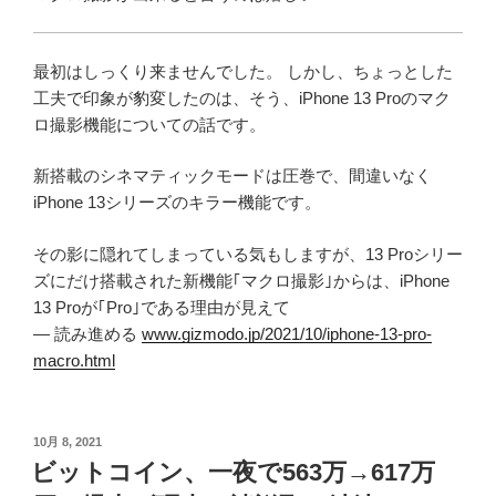
最初はしっくり来ませんでした。 しかし、ちょっとした
工夫で印象が豹変したのは、そう、iPhone 13 Proのマク
ロ撮影機能についての話です。
新搭載のシネマティックモードは圧巻で、間違いなく
iPhone 13シリーズのキラー機能です。
その影に隠れてしまっている気もしますが、13 Proシリー
ズにだけ搭載された新機能｢マクロ撮影｣からは、iPhone
13 Proが｢Pro｣である理由が見えて
— 読み進める
www.gizmodo.jp/2021/10/iphone-13-pro-
macro.html
投
10月 8, 2021
稿
ビットコイン、一夜で563万→617万
日: