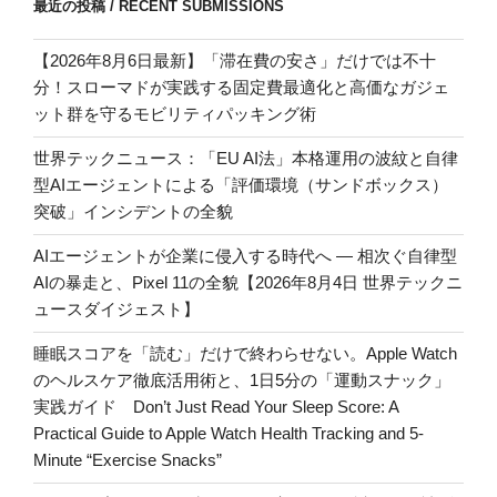
最近の投稿 / RECENT SUBMISSIONS
【2026年8月6日最新】「滞在費の安さ」だけでは不十
分！スローマドが実践する固定費最適化と高価なガジェ
ット群を守るモビリティパッキング術
世界テックニュース：「EU AI法」本格運用の波紋と自律
型AIエージェントによる「評価環境（サンドボックス）
突破」インシデントの全貌
AIエージェントが企業に侵入する時代へ — 相次ぐ自律型
AIの暴走と、Pixel 11の全貌【2026年8月4日 世界テックニ
ュースダイジェスト】
睡眠スコアを「読む」だけで終わらせない。Apple Watch
のヘルスケア徹底活用術と、1日5分の「運動スナック」
実践ガイド Don’t Just Read Your Sleep Score: A
Practical Guide to Apple Watch Health Tracking and 5-
Minute “Exercise Snacks”