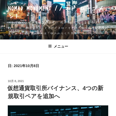
コ
NOMAD MOVEMENT /ノマド ムーブメ
ン
ント
テ
ン
一人で働く人が、身体を壊さずに 成果を出し続ける方法 Apple
ツ
Watch は「測る道具」 ノマド／スローマドは「働く場所と速度の
選択」 AIソロプレナーは「収入のつくり方」
へ
ス
キ
メニュー
ッ
プ
日:
2021年10月8日
投
10月 8, 2021
稿
仮想通貨取引所バイナンス、4つの新
日:
規取引ペアを追加へ