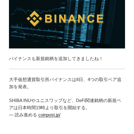
バイナンスも新規銘柄を追加してきましたね！
大手仮想通貨取引所バイナンスは8日、4つの取引ペア追
加を発表。
SHIBA INUやユニスワップなど、DeFi関連銘柄の新規ペ
アは日本時間19時より取引を開始する。
— 読み進める
coinpost.jp/