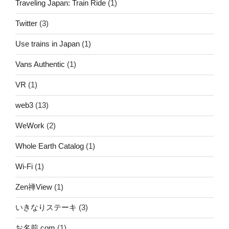
Traveling Japan: Train Ride
(1)
Twitter
(3)
Use trains in Japan
(1)
Vans Authentic
(1)
VR
(1)
web3
(13)
WeWork
(2)
Whole Earth Catalog
(1)
Wi-Fi
(1)
Zen禅View
(1)
いきなりステーキ
(3)
お名前.com
(1)