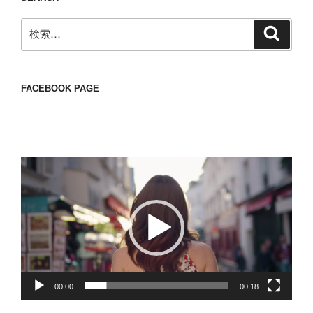
検
検
索
索:
FACEBOOK PAGE
動
画
プ
レ
ー
ヤ
ー
00:00
00:18