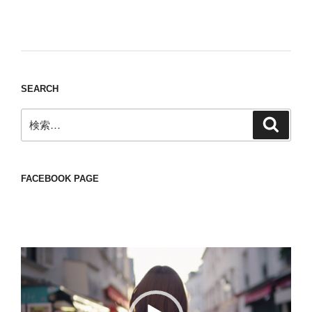
Nomad/Craft beer/beef/iPhone It is a good
thing to have various interests
SEARCH
検
検
索
索:
FACEBOOK PAGE
動
画
プ
レ