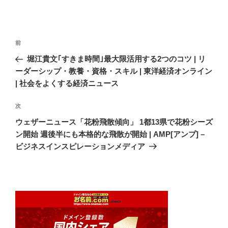
投
前
前
稿
の
堀江貴文｢すきま時間｣最大限活用する2つのコツ | リ
ナ
投
ーダーシップ・教養・資格・スキル | 東洋経済オンライン
ビ
稿
| 社会をよくする経済ニュース
ゲ
次
次
ー
の
シ
ウェザーニュース「花粉飛散傾向」 1都13県で花粉シーズ
投
ン開始 週後半にも本格的な飛散が開始 | AMP[アンプ] –
ョ
稿
ビジネスインスピレーションメディア
ン