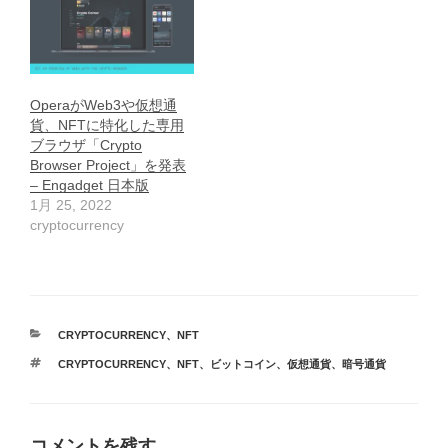
OperaがWeb3や仮想通
貨、NFTに特化した専用
ブラウザ「Crypto
Browser Project」を発表
– Engadget 日本版
1月 25, 2022
cryptocurrency
カ
CRYPTOCURRENCY
、
NFT
テ
タ
CRYPTOCURRENCY
、
NFT
、
ビットコイン
、
仮想通貨
、
暗号通貨
ゴ
グ
リ
ー
コメントを残す