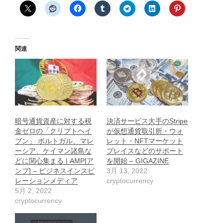
関連
暗号通貨資産に対する税
決済サービス大手のStripe
金ゼロの「クリプトヘイ
が仮想通貨取引所・ウォ
ブン」 ポルトガル、マレ
レット・NFTマーケット
ーシア、ケイマン諸島な
プレイスなどのサポート
どに関心集まる | AMP[ア
を開始 – GIGAZINE
ンプ] – ビジネスインスピ
3月 13, 2022
レーションメディア
cryptocurrency
5月 2, 2022
cryptocurrency