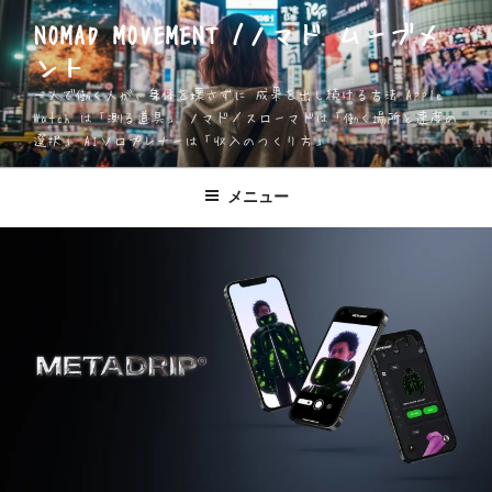
コ
NOMAD MOVEMENT /ノマド ムーブメ
ン
ント
テ
ン
一人で働く人が、身体を壊さずに 成果を出し続ける方法 Apple
ツ
Watch は「測る道具」 ノマド／スローマドは「働く場所と速度の
選択」 AIソロプレナーは「収入のつくり方」
へ
ス
キ
メニュー
ッ
プ