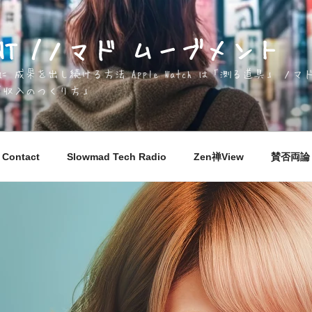
EMENT /ノマド ムーブメント
成果を出し続ける方法 Apple Watch は「測る道具」 
「収入のつくり方」
Contact
Slowmad Tech Radio
Zen禅View
賛否両論 M