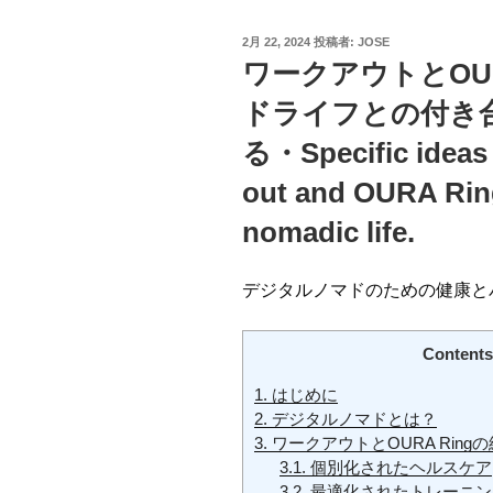
投
2月 22, 2024
投稿者:
JOSE
稿
ワークアウトとOUR
日:
ドライフとの付き
る・Specific ideas 
out and OURA Ring
nomadic life.
デジタルノマドのための健康と
Contents
1.
はじめに
2.
デジタルノマドとは？
3.
ワークアウトとOURA Rin
3.1.
個別化されたヘルスケア
3.2.
最適化されたトレーニン