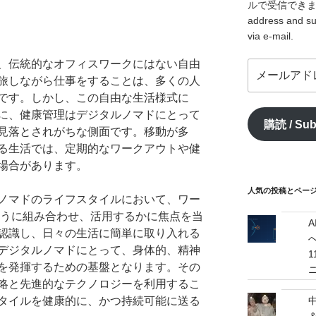
ルで受信できます。/ I
address and su
via e-mail.
、伝統的なオフィスワークにはない自由
メ
旅しながら仕事をすることは、多くの人
ー
ル
です。しかし、この自由な生活様式に
ア
に、健康管理はデジタルノマドにとって
購読 / Sub
ド
見落とされがちな側面です。移動が多
レ
る生活では、定期的なワークアウトや健
ス
場合があります。
/
mail
人気の投稿とページ / 
ノマドのライフスタイルにおいて、ワー
address
どのように組み合わせ、活用するかに焦点を当
認識し、日々の生活に簡単に取り入れる
へ
デジタルノマドにとって、身体的、精神
を発揮するための基盤となります。その
略と先進的なテクノロジーを利用するこ
タイルを健康的に、かつ持続可能に送る