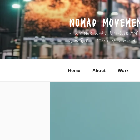
コ
ン
テ
NOMAD MOV
ン
一人で働く人が、身体を壊さずに 
ツ
度の選択」 AIソロプレナーは
へ
ス
キ
ッ
Home
About
Work
プ