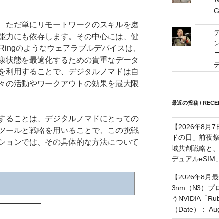
G
、ただ単にリモートワークのスキルを磨
能力にも依存します。その中心には、健
 Ringのようなウェアラブルデバイスは、
ゴ
康状態を最適化するための貴重なデータ
を利用することで、デジタルノマドは自
々の活動やワークアウトの効果を最大限
最近の投稿 / RECEN
することは、デジタルノマドにとっての
【2026年8月
ツールと戦略を用いることで、この挑戦
ドの日」前夜
ションでは、その具体的な方法について
域共創戦略と、長期
デュアルeSI
【2026年8月
3nm（N3）
うNVIDIA「
（Date）： Augu