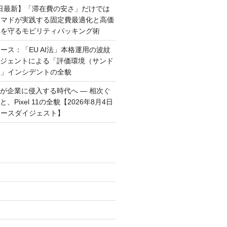
月6日最新】「滞在費の安さ」だけでは
ーマドが実践する固定費最適化と高価
群を守るモビリティパッキング術
ース：「EU AI法」本格運用の波紋
ージェントによる「評価環境（サンド
破」インシデントの全貌
トが企業に侵入する時代へ — 相次ぐ
、Pixel 11の全貌【2026年8月4日
ュースダイジェスト】
)
)