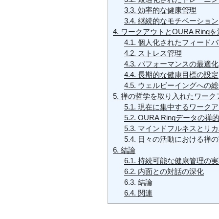
3.3.
効率的な健康管理
3.4.
継続的なモチベーション
4.
ワークアウトとOURA Rin
4.1.
個人化されたフィードバ
4.2.
ストレス管理
4.3.
パフォーマンスの最適化
4.4.
長期的な健康目標の設定
4.5.
ウェルビーイングへの総
5.
禅の哲学を取り入れたワークアウ
5.1.
現在に集中するワークア
5.2.
OURA Ringデータの禅
5.3.
マインドフルネスとリカ
5.4.
日々の活動における禅の
6.
結論
6.1.
持続可能な健康管理の実
6.2.
内面との対話の深化
6.3.
結論
6.4.
関連