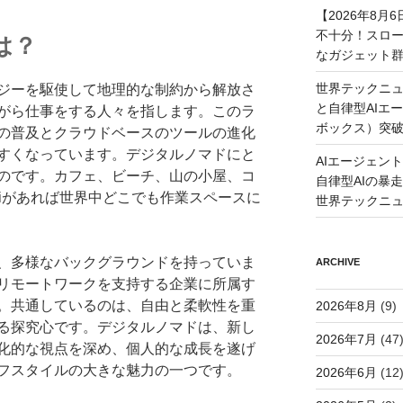
【2026年8
不十分！スロ
は？
なガジェット
世界テックニュ
ジーを駆使して地理的な制約から解放さ
と自律型AIエ
がら仕事をする人々を指します。このラ
ボックス）突
の普及とクラウドベースのツールの進化
すくなっています。デジタルノマドにと
AIエージェン
のです。カフェ、ビーチ、山の小屋、コ
自律型AIの暴走と
Fiがあれば世界中どこでも作業スペースに
世界テックニ
、多様なバックグラウンドを持っていま
ARCHIVE
リモートワークを支持する企業に所属す
。共通しているのは、自由と柔軟性を重
2026年8月
(9)
る探究心です。デジタルノマドは、新し
2026年7月
(47
化的な視点を深め、個人的な成長を遂げ
フスタイルの大きな魅力の一つです。
2026年6月
(12