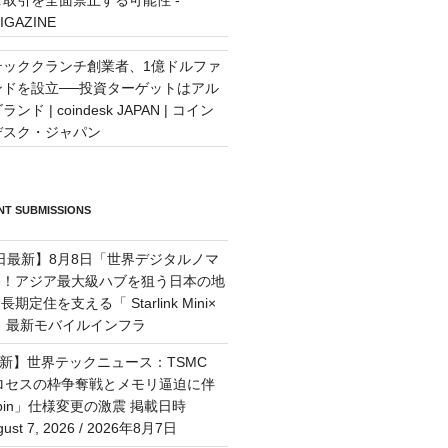
IGAZINE
テッククランチ創業者、1億ドルファ
ンドを設立──投資ターゲットはアル
ランド | coindesk JAPAN | コイン
デスク・ジャパン
T SUBMISSIONS
7日最新】8月8日「世界デジタルノマ
祭！アジア最大級ハブを狙う日本の地
定住を支える「 Starlink Mini×
M」最新モバイルインフラ
最新】世界テックニュース：TSMC
プロセスの枠争奪戦とメモリ逼迫に伴
Rubin」仕様変更の激震 掲載日時
st 7, 2026 / 2026年8月7日