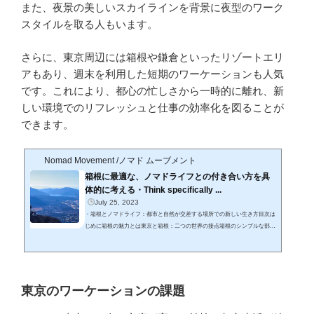
また、夜景の美しいスカイラインを背景に夜型のワーク
スタイルを取る人もいます。
さらに、東京周辺には箱根や鎌倉といったリゾートエリ
アもあり、週末を利用した短期のワーケーションも人気
です。これにより、都心の忙しさから一時的に離れ、新
しい環境でのリフレッシュと仕事の効率化を図ることが
できます。
Nomad Movement /ノマド ムーブメント
箱根に最適な、ノマドライフとの付き合い方を具
体的に考える・Think specifically ...
July 25, 2023
・箱根とノマドライフ：都市と自然が交差する場所での新しい生き方目次は
じめに箱根の魅力とは東京と箱根：二つの世界の接点箱根のシンプルな部分
禅と箱根：心の静寂を求めてノマドとして箱根に暮らす：具体的なアイディ
ア結びHakone Nomad Life1. はじめに都市の喧騒から離れ、心のオアシスと
して日本全国で人々に愛される箱根。そんな箱根にノマドとしての新しい生
き方を取り入れたら、どのような魅力が広がるのだろうか。2. 箱根の魅力と
は箱根は、温泉、自然、歴史、そしてアートが共存する地。山々に囲まれた
東京のワーケーションの課題
この地域は、季節ごと...