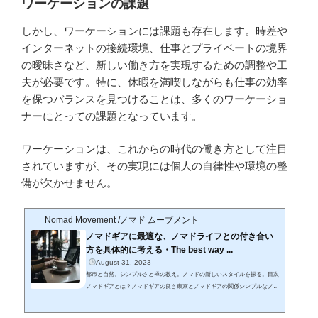
ワーケーションの課題
しかし、ワーケーションには課題も存在します。時差や
インターネットの接続環境、仕事とプライベートの境界
の曖昧さなど、新しい働き方を実現するための調整や工
夫が必要です。特に、休暇を満喫しながらも仕事の効率
を保つバランスを見つけることは、多くのワーケーショ
ナーにとっての課題となっています。
ワーケーションは、これからの時代の働き方として注目
されていますが、その実現には個人の自律性や環境の整
備が欠かせません。
Nomad Movement /ノマド ムーブメント
ノマドギアに最適な、ノマドライフとの付き合い
方を具体的に考える・The best way ...
August 31, 2023
都市と自然、シンプルさと禅の教え。ノマドの新しいスタイルを探る。目次
ノマドギアとは？ノマドギアの良さ東京とノマドギアの関係シンプルなノマ
ドギアの魅力禅とノマドギアの意外な関係1. ノマドギアとは？ノマドギアと
は、移動しながら働くノマドワーカーたちが持つ必需品やツールのことを指