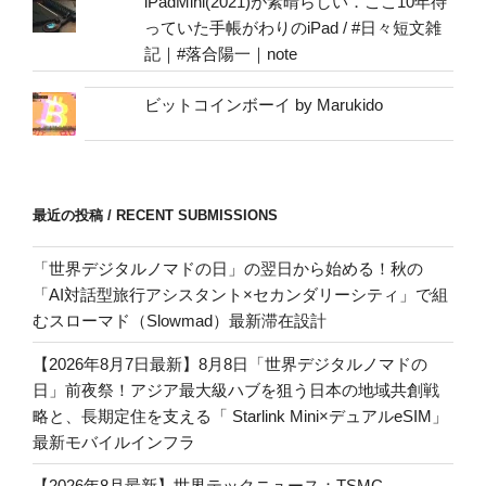
iPadMini(2021)が素晴らしい．ここ10年待
っていた手帳がわりのiPad / #日々短文雑
記｜#落合陽一｜note
ビットコインボーイ by Marukido
最近の投稿 / RECENT SUBMISSIONS
「世界デジタルノマドの日」の翌日から始める！秋の
「AI対話型旅行アシスタント×セカンダリーシティ」で組
むスローマド（Slowmad）最新滞在設計
【2026年8月7日最新】8月8日「世界デジタルノマドの
日」前夜祭！アジア最大級ハブを狙う日本の地域共創戦
略と、長期定住を支える「 Starlink Mini×デュアルeSIM」
最新モバイルインフラ
【2026年8月最新】世界テックニュース：TSMC