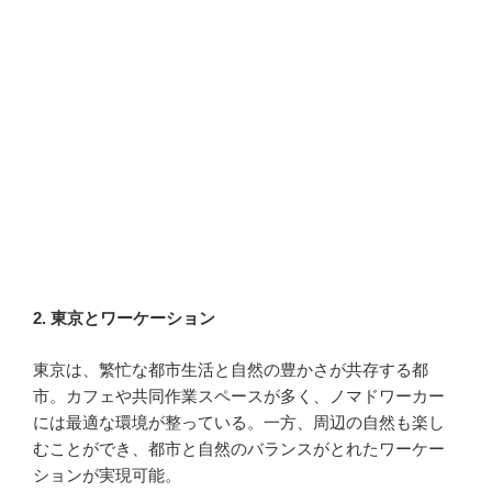
します。これには、高性能なラップトップや快適なヘッドフォン、外部バッ
テリーやコンパクトなトラベルギアなどが含まれます。ノマドギアとは、文
字通り“移動する人”のための“装備”を意味します。しかし、この定義はあま
りにも広い、21世紀の...
2. 東京とワーケーション
東京は、繁忙な都市生活と自然の豊かさが共存する都
市。カフェや共同作業スペースが多く、ノマドワーカー
には最適な環境が整っている。一方、周辺の自然も楽し
むことができ、都市と自然のバランスがとれたワーケー
ションが実現可能。