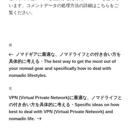
います。
コメントデータの処理方法の詳細はこちらをご
覧ください
。
投
前
前
稿
の
ノマドギアに最適な、ノマドライフとの付き合い方を
ナ
投
具体的に考える・The best way to get the most out of
ビ
稿
your nomad gear and specifically how to deal with
ゲ
nomadic lifestyles.
ー
次
次
シ
の
VPN (Virtual Private Network)に最適な、ノマドライフと
ョ
投
の付き合い方を具体的に考える・Specific ideas on how
ン
稿
best to deal with VPN (Virtual Private Network) and
nomadic life.