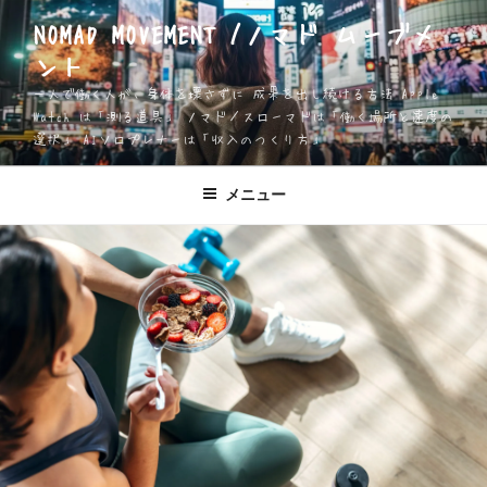
コ
NOMAD MOVEMENT /ノマド ムーブメ
ン
ント
テ
ン
一人で働く人が、身体を壊さずに 成果を出し続ける方法 Apple
ツ
Watch は「測る道具」 ノマド／スローマドは「働く場所と速度の
選択」 AIソロプレナーは「収入のつくり方」
へ
ス
キ
メニュー
ッ
プ