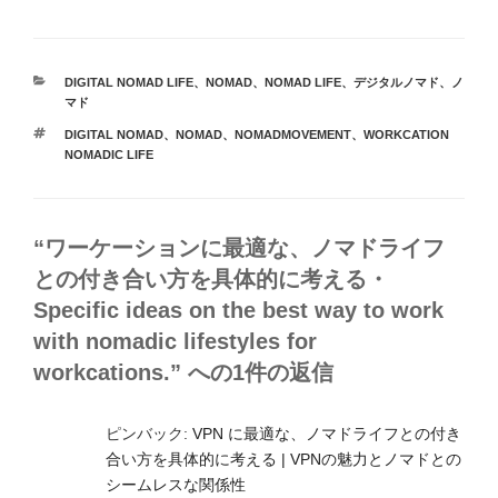
カ
DIGITAL NOMAD LIFE
、
NOMAD
、
NOMAD LIFE
、
デジタルノマド
、
ノ
テ
マド
ゴ
タ
DIGITAL NOMAD
、
NOMAD
、
NOMADMOVEMENT
、
WORKCATION
リ
グ
NOMADIC LIFE
ー
“ワーケーションに最適な、ノマドライフ
との付き合い方を具体的に考える・
Specific ideas on the best way to work
with nomadic lifestyles for
workcations.” への1件の返信
ピンバック:
VPN に最適な、ノマドライフとの付き
合い方を具体的に考える | VPNの魅力とノマドとの
シームレスな関係性