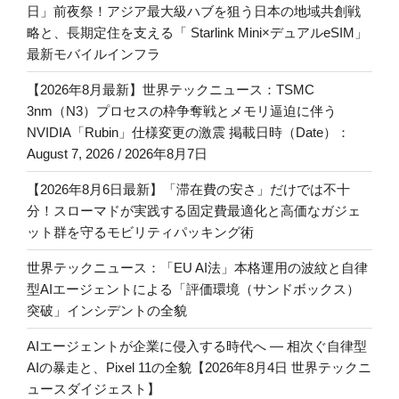
日」前夜祭！アジア最大級ハブを狙う日本の地域共創戦
略と、長期定住を支える「 Starlink Mini×デュアルeSIM」
最新モバイルインフラ
【2026年8月最新】世界テックニュース：TSMC
3nm（N3）プロセスの枠争奪戦とメモリ逼迫に伴う
NVIDIA「Rubin」仕様変更の激震 掲載日時（Date）：
August 7, 2026 / 2026年8月7日
【2026年8月6日最新】「滞在費の安さ」だけでは不十
分！スローマドが実践する固定費最適化と高価なガジェ
ット群を守るモビリティパッキング術
世界テックニュース：「EU AI法」本格運用の波紋と自律
型AIエージェントによる「評価環境（サンドボックス）
突破」インシデントの全貌
AIエージェントが企業に侵入する時代へ — 相次ぐ自律型
AIの暴走と、Pixel 11の全貌【2026年8月4日 世界テックニ
ュースダイジェスト】