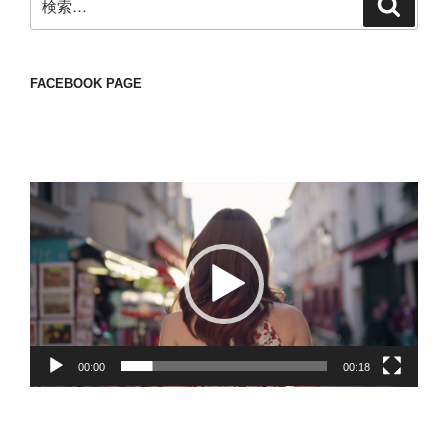
検
索
索:
FACEBOOK PAGE
動
画
プ
レ
ー
ヤ
ー
00:00
00:18