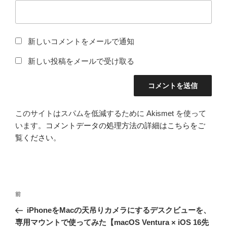
新しいコメントをメールで通知
新しい投稿をメールで受け取る
このサイトはスパムを低減するために Akismet を使って
います。
コメントデータの処理方法の詳細はこちらをご
覧ください
。
投
前
前
稿
の
iPhoneをMacの天吊りカメラにするデスクビューを、
ナ
投
専用マウントで使ってみた【macOS Ventura × iOS 16先