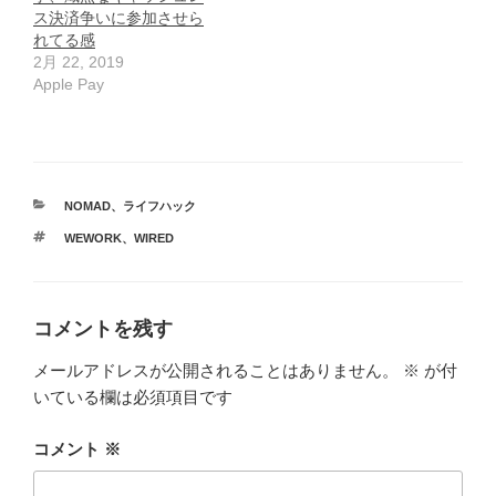
ス決済争いに参加させら
れてる感
2月 22, 2019
Apple Pay
カ
NOMAD
、
ライフハック
テ
タ
WEWORK
、
WIRED
ゴ
グ
リ
ー
コメントを残す
メールアドレスが公開されることはありません。
※
が付
いている欄は必須項目です
コメント
※