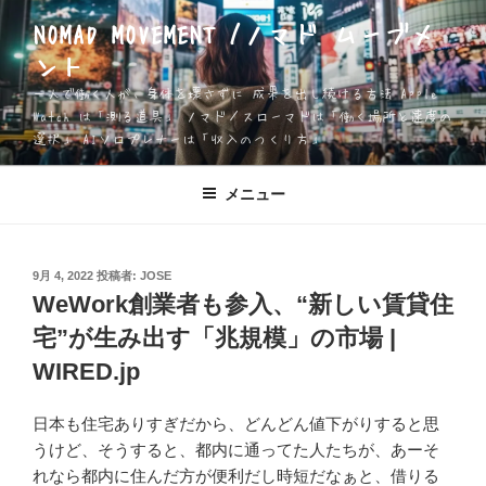
コ
NOMAD MOVEMENT /ノマド ムーブメ
ン
ント
テ
ン
一人で働く人が、身体を壊さずに 成果を出し続ける方法 Apple
ツ
Watch は「測る道具」 ノマド／スローマドは「働く場所と速度の
選択」 AIソロプレナーは「収入のつくり方」
へ
ス
キ
メニュー
ッ
プ
投
9月 4, 2022
投稿者:
JOSE
稿
WeWork創業者も参入、“新しい賃貸住
日:
宅”が生み出す「兆規模」の市場 |
WIRED.jp
日本も住宅ありすぎだから、どんどん値下がりすると思
うけど、そうすると、都内に通ってた人たちが、あーそ
れなら都内に住んだ方が便利だし時短だなぁと、借りる