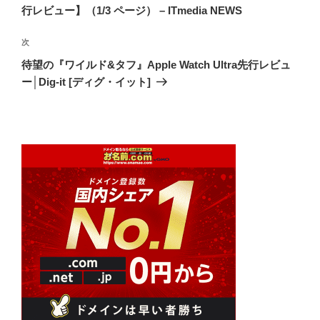
ビ
稿
行レビュー】（1/3 ページ） – ITmedia NEWS
ゲ
次
次
ー
の
シ
待望の『ワイルド&タフ』Apple Watch Ultra先行レビュ
投
ー│Dig-it [ディグ・イット]
ョ
稿
ン