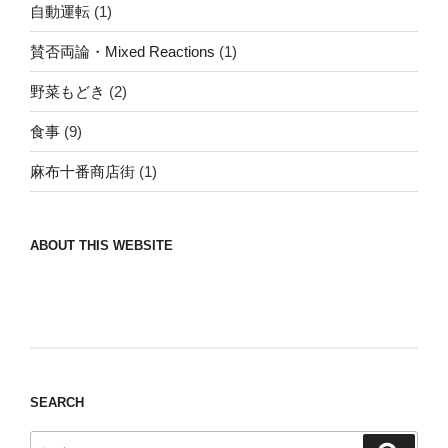
自動運転
(1)
賛否両論・Mixed Reactions
(1)
野菜もどき
(2)
食事
(9)
麻布十番商店街
(1)
ABOUT THIS WEBSITE
Nomad/Craft beer/beef/iPhone It is a good
thing to have various interests
SEARCH
検