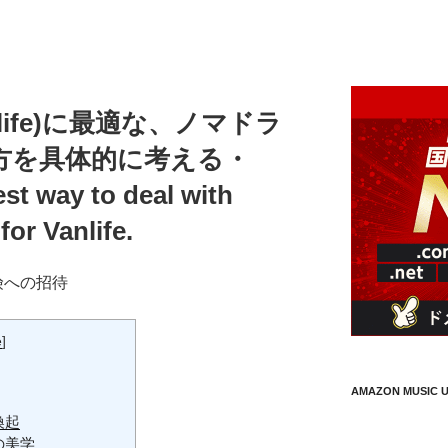
life)に最適な、ノマドラ
方を具体的に考える・
est way to deal with
for Vanlife.
険への招待
e
]
AMAZON MUSIC U
喚起
の美学