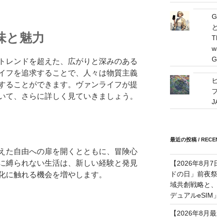
G
味と魅力
T
w
G
トレンドを超えた、広がりと深みのある
イフを追求することで、人々は物質主義
することができます。ヴァンライフが提
プ
いて、さらに詳しく見ていきましょう。
最近の投稿 / RECEN
えた自由への扉を開くとともに、冒険心
に縛られない生活は、新しい経験と発見
【2026年8月
ドの日」前夜
化に触れる機会を増やします。
域共創戦略と、長期
デュアルeSI
【2026年8月