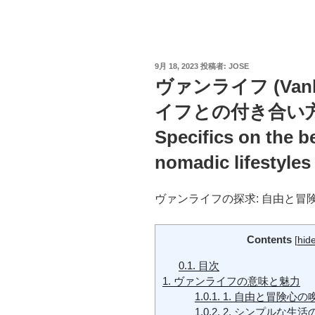
投
9月 18, 2023
投稿者:
JOSE
稿
ヴァンライフ (Van
日:
イフとの付き合い
Specifics on the b
nomadic lifestyles 
ヴァンライフの探求: 自由と冒
Contents
[
hid
0.1.
目次
1.
ヴァンライフの意味と魅力
1.0.1.
1. 自由と冒険心の
1.0.2.
2. シンプルな生活