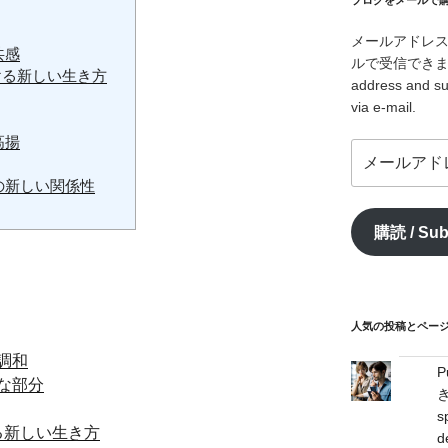
ブログをメールで購読 /
メールアドレ
共感
ルで受信できます。/ I
ける新しい生き方
address and su
via e-mail.
高揚
メ
ー
の新しい関係性
ル
ア
購読 / Sub
ド
レ
ス
/
mail
人気の投稿とページ / 
address
調和
な部分
s
る新しい生き方
d