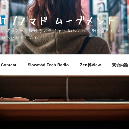
EMENT /ノマド ムーブメント
成果を出し続ける方法 Apple Watch は「測る道具」 
「収入のつくり方」
Contact
Slowmad Tech Radio
Zen禅View
賛否両論 M