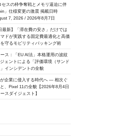
プロセスの枠争奪戦とメモリ逼迫に伴
Rubin」仕様変更の激震 掲載日時
st 7, 2026 / 2026年8月7日
月6日最新】「滞在費の安さ」だけでは
ーマドが実践する固定費最適化と高価
群を守るモビリティパッキング術
ース：「EU AI法」本格運用の波紋
ージェントによる「評価環境（サンド
破」インシデントの全貌
トが企業に侵入する時代へ — 相次ぐ
、Pixel 11の全貌【2026年8月4日
ュースダイジェスト】