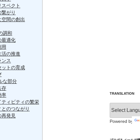
リスペクト
の繋がり
な空間の創出
の調和
の最適化
利用
生活の推進
ランス
セットの育成
び
ルな部分
共存
TRANSLATION
効率
エイティビティの繁栄
ィとのつながり
の再発見
Powered by