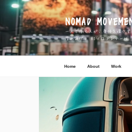
コ
ン
テ
NOMAD MOV
ン
一人で働く人が、身体を壊さずに 
ツ
度の選択」 AIソロプレナーは
へ
ス
キ
ッ
Home
About
Work
プ