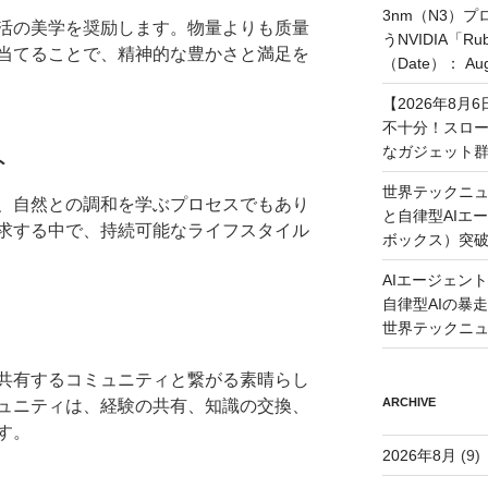
3nm（N3）
活の美学を奨励します。物量よりも质量
うNVIDIA「
当てることで、精神的な豊かさと満足を
（Date）： Augu
【2026年8
不十分！スロ
なガジェット
ト
世界テックニュ
、自然との調和を学ぶプロセスでもあり
と自律型AIエ
求する中で、持続可能なライフスタイル
ボックス）突
AIエージェン
自律型AIの暴走と
世界テックニ
共有するコミュニティと繋がる素晴らし
ARCHIVE
ュニティは、経験の共有、知識の交換、
す。
2026年8月
(9)