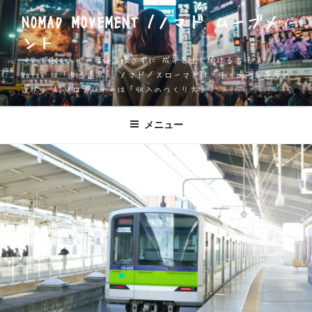
コ
NOMAD MOVEMENT /ノマド ムーブメ
ン
ント
テ
ン
一人で働く人が、身体を壊さずに 成果を出し続ける方法 Apple
ツ
Watch は「測る道具」 ノマド／スローマドは「働く場所と速度の
選択」 AIソロプレナーは「収入のつくり方」
へ
ス
キ
メニュー
ッ
プ