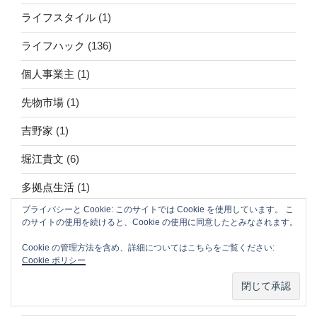
ライフスタイル
(1)
ライフハック
(136)
個人事業主
(1)
先物市場
(1)
吉野家
(1)
堀江貴文
(6)
多拠点生活
(1)
プライバシーと Cookie: このサイトでは Cookie を使用しています。 こ
宇宙へ！
(1)
のサイトの使用を続けると、Cookie の使用に同意したとみなされます。
成長を続けるための究極のツール
(2)
Cookie の管理方法を含め、詳細についてはこちらをご覧ください:
Cookie ポリシー
暗号通貨
(12)
未分類
(7)