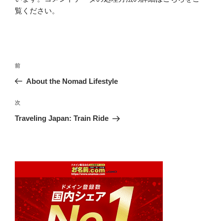
覧ください
。
投
前
前
稿
の
About the Nomad Lifestyle
ナ
投
ビ
稿
次
次
ゲ
の
Traveling Japan: Train Ride
投
ー
稿
シ
ョ
ン