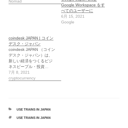
Nomad
Google Workspace をす
べてのユーザーに
6月 15, 2021
Google
coindesk JAPAN | コイン
デスク・ジャパン
coindesk JAPAN （コイン
デスク・ジャパン）は、
新しい経済をつくるビジ
ネスピープル・投資…
7月 8, 2021
cryptocurrency
カ
USE TRAINS IN JAPAN
テ
タ
USE TRAINS IN JAPAN
ゴ
グ
リ