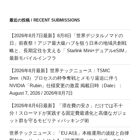
最近の投稿 / RECENT SUBMISSIONS
【2026年8月7日最新】8月8日「世界デジタルノマドの
日」前夜祭！アジア最大級ハブを狙う日本の地域共創戦
略と、長期定住を支える「 Starlink Mini×デュアルeSIM」
最新モバイルインフラ
【2026年8月最新】世界テックニュース：TSMC
3nm（N3）プロセスの枠争奪戦とメモリ逼迫に伴う
NVIDIA「Rubin」仕様変更の激震 掲載日時（Date）：
August 7, 2026 / 2026年8月7日
【2026年8月6日最新】「滞在費の安さ」だけでは不十
分！スローマドが実践する固定費最適化と高価なガジェ
ット群を守るモビリティパッキング術
世界テックニュース：「EU AI法」本格運用の波紋と自律