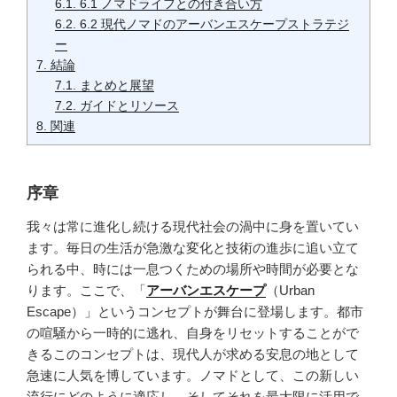
6.1.
6.1 ノマドライフとの付き合い方
6.2.
6.2 現代ノマドのアーバンエスケープストラテジ
ー
7.
結論
7.1.
まとめと展望
7.2.
ガイドとリソース
8.
関連
序章
我々は常に進化し続ける現代社会の渦中に身を置いてい
ます。毎日の生活が急激な変化と技術の進歩に追い立て
られる中、時には一息つくための場所や時間が必要とな
ります。ここで、「
アーバンエスケープ
（Urban
Escape）」というコンセプトが舞台に登場します。都市
の喧騒から一時的に逃れ、自身をリセットすることがで
きるこのコンセプトは、現代人が求める安息の地として
急速に人気を博しています。ノマドとして、この新しい
流行にどのように適応し、そしてそれを最大限に活用で