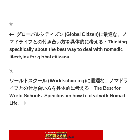
投
前
前
稿
の
グローバルシティズン (Global Citizen)に最適な、ノ
ナ
投
マドライフとの付き合い方を具体的に考える・Thinking
ビ
稿
specifically about the best way to deal with nomadic
ゲ
lifestyles for global citizens.
ー
次
次
シ
の
ワールドスクール (Worldschooling)に最適な、ノマドラ
ョ
投
イフとの付き合い方を具体的に考える・The Best for
ン
稿
World Schools: Specifics on how to deal with Nomad
Life.