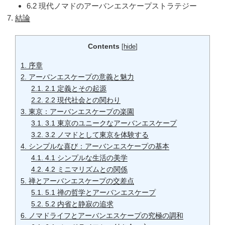
6.2 現代ノマドのアーバンエスケープストラテジー
結論
Contents
[
hide
]
1.
序章
2.
アーバンエスケープの意義と魅力
2.1.
2.1 定義とその起源
2.2.
2.2 現代社会との関わり
3.
東京：アーバンエスケープの楽園
3.1.
3.1 東京のユニークなアーバンエスケープ
3.2.
3.2 ノマドとして東京を体験する
4.
シンプルな喜び：アーバンエスケープの基本
4.1.
4.1 シンプルな生活の美学
4.2.
4.2 ミニマリズムとの関係
5.
禅とアーバンエスケープの交差点
5.1.
5.1 禅の哲学とアーバンエスケープ
5.2.
5.2 内省と静寂の追求
6.
ノマドライフとアーバンエスケープの究極の調和