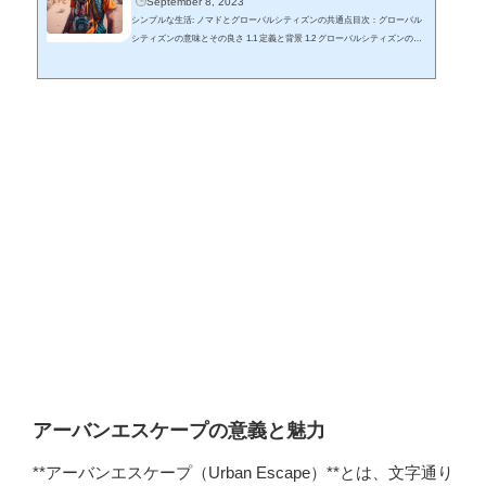
September 8, 2023
シンプルな生活: ノマドとグローバルシティズンの共通点目次：グローバル
シティズンの意味とその良さ 1.1 定義と背景 1.2 グローバルシティズンの良
さグローバルシティズンに最適なノマドライフとの付き合い方 2.1 世界中を
自由に移動 2.2 ネットワーク作りの重要性 2.3 サステナブルな生活東京とグ
ローバルシティズン 3.1 東京の多文化性 3.2 グローバルシティズンとして東
京を体験グローバルシティズンのシンプルな部分 4.1 積極的なシンプリシテ
ィ 4.2 物質的な制約からの解放禅とグローバルシティズンの関係 5.1 禅の哲
学とグロー...
アーバンエスケープの意義と魅力
**アーバンエスケープ（Urban Escape）**とは、文字通り