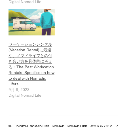
Digital Nomad Life
ワーケーションレンタル
(Vacation Rental)に最適
な、ノマドライフとの付
き合い方を具体的に考え
る・The Best Workcation
Rentals: Specifics on how
to deal with Nomadic
Lifers
9月 8, 2023
Digital Nomad Life
カ
DIGITAL NOMAD LIFE
、
NOMAD
、
NOMAD LIFE
、
デジタルノマド
、
ノ