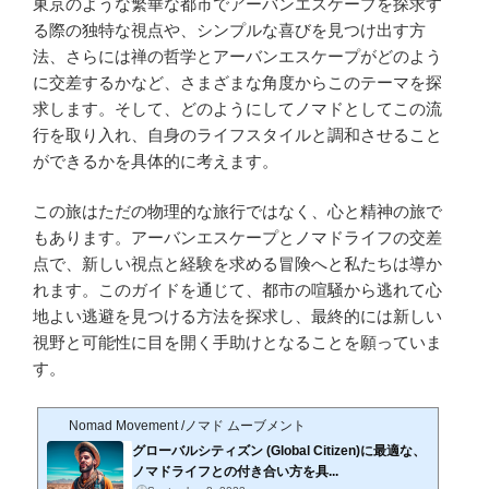
東京のような繁華な都市でアーバンエスケープを探求す
る際の独特な視点や、シンプルな喜びを見つけ出す方
法、さらには禅の哲学とアーバンエスケープがどのよう
に交差するかなど、さまざまな角度からこのテーマを探
求します。そして、どのようにしてノマドとしてこの流
行を取り入れ、自身のライフスタイルと調和させること
ができるかを具体的に考えます。
この旅はただの物理的な旅行ではなく、心と精神の旅で
もあります。アーバンエスケープとノマドライフの交差
点で、新しい視点と経験を求める冒険へと私たちは導か
れます。このガイドを通じて、都市の喧騒から逃れて心
地よい逃避を見つける方法を探求し、最終的には新しい
視野と可能性に目を開く手助けとなることを願っていま
す。
Nomad Movement /ノマド ムーブメント
グローバルシティズン (Global Citizen)に最適な、
ノマドライフとの付き合い方を具...