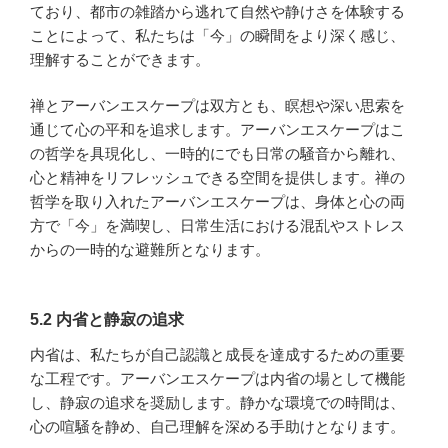
ており、都市の雑踏から逃れて自然や静けさを体験する
ことによって、私たちは「今」の瞬間をより深く感じ、
理解することができます。
禅とアーバンエスケープは双方とも、瞑想や深い思索を
通じて心の平和を追求します。アーバンエスケープはこ
の哲学を具現化し、一時的にでも日常の騒音から離れ、
心と精神をリフレッシュできる空間を提供します。禅の
哲学を取り入れたアーバンエスケープは、身体と心の両
方で「今」を満喫し、日常生活における混乱やストレス
からの一時的な避難所となります。
5.2 内省と静寂の追求
内省は、私たちが自己認識と成長を達成するための重要
な工程です。アーバンエスケープは内省の場として機能
し、静寂の追求を奨励します。静かな環境での時間は、
心の喧騒を静め、自己理解を深める手助けとなります。