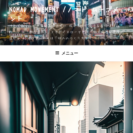
コ
NOMAD MOVEMENT /ノマド ムーブメ
ン
ント
テ
ン
一人で働く人が、身体を壊さずに 成果を出し続ける方法 Apple
ツ
Watch は「測る道具」 ノマド／スローマドは「働く場所と速度の
選択」 AIソロプレナーは「収入のつくり方」
へ
ス
キ
メニュー
ッ
プ