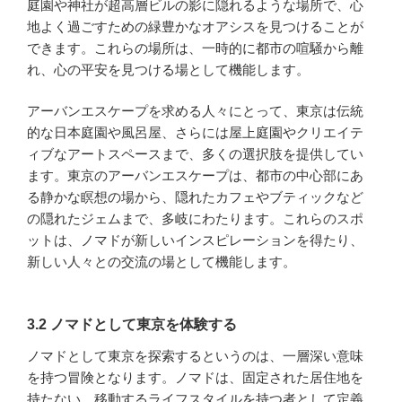
庭園や神社が超高層ビルの影に隠れるような場所で、心
地よく過ごすための緑豊かなオアシスを見つけることが
できます。これらの場所は、一時的に都市の喧騒から離
れ、心の平安を見つける場として機能します。
アーバンエスケープを求める人々にとって、東京は伝統
的な日本庭園や風呂屋、さらには屋上庭園やクリエイテ
ィブなアートスペースまで、多くの選択肢を提供してい
ます。東京のアーバンエスケープは、都市の中心部にあ
る静かな瞑想の場から、隠れたカフェやブティックなど
の隠れたジェムまで、多岐にわたります。これらのスポ
ットは、ノマドが新しいインスピレーションを得たり、
新しい人々との交流の場として機能します。
3.2 ノマドとして東京を体験する
ノマドとして東京を探索するというのは、一層深い意味
を持つ冒険となります。ノマドは、固定された居住地を
持たない、移動するライフスタイルを持つ者として定義