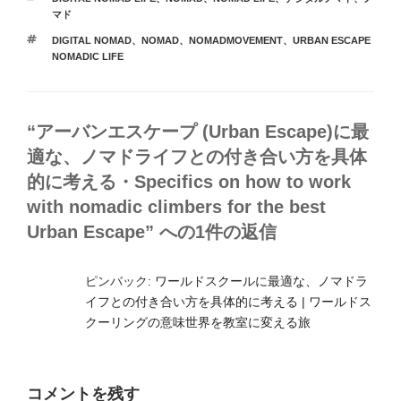
テ
マド
ゴ
タ
DIGITAL NOMAD
、
NOMAD
、
NOMADMOVEMENT
、
URBAN ESCAPE
リ
グ
NOMADIC LIFE
ー
“アーバンエスケープ (Urban Escape)に最
適な、ノマドライフとの付き合い方を具体
的に考える・Specifics on how to work
with nomadic climbers for the best
Urban Escape” への1件の返信
ピンバック:
ワールドスクールに最適な、ノマドラ
イフとの付き合い方を具体的に考える | ワールドス
クーリングの意味世界を教室に変える旅
コメントを残す