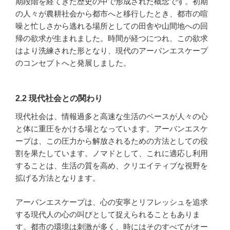
期段階を経てきた歴史の中で形成された概念です。初期
の人々が農耕社会から都市へと移行したとき、都市の喧
噪と忙しさから逃れる場所としての田舎や山間地への回
帰の欲求が生まれました。時間が経つにつれ、この欲求
はより洗練された形となり、現代のアーバンエスケープ
のコンセプトへと発展しました。
2.2 現代社会との関わり
現代社会は、情報過多と高速な生活のペースが人々の心
と体に重圧をかける場となっています。アーバンエスケ
ープは、この圧力から解放されるための方法としての役
割を果たしています。ノマドとして、これに適応し利用
することは、生活の質を高め、クリエイティブな視野を
拡げる方法となります。
アーバンエスケープは、心の安寧とリフレッシュを追求
する現代人の心の叫びとして捉えられることもありま
す。都市の環境は刺激が多く、時にはそのすべてがオー