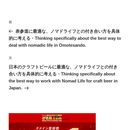
投
前
前
稿
の
表参道に最適な、ノマドライフとの付き合い方を具体
ナ
投
的に考える・Thinking specifically about the best way to
ビ
稿
deal with nomadic life in Omotesando.
ゲ
次
次
ー
の
シ
日本のクラフトビールに最適な、ノマドライフとの付き
投
合い方を具体的に考える・Thinking specifically about
ョ
稿
the best way to work with Nomad Life for craft beer in
ン
Japan.