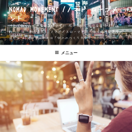
コ
NOMAD MOVEMENT /ノマド ムーブメ
ン
ント
テ
ン
一人で働く人が、身体を壊さずに 成果を出し続ける方法 Apple
ツ
Watch は「測る道具」 ノマド／スローマドは「働く場所と速度の
選択」 AIソロプレナーは「収入のつくり方」
へ
ス
キ
メニュー
ッ
プ