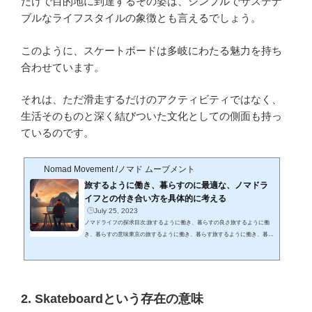
だけで目的地に到達するその姿は、シンプルでサステナ
ブルなライフスタイルの象徴とも言えるでしょう。
このように、スケートボードは多岐にわたる魅力を持ち
合わせています。
それは、ただ滑走するだけのアクティビティではなく、
生活そのものと深く結びついた文化としての側面も持っ
ているのです。
Nomad Movement /ノマド ムーブメント
旅するように働き、暮らすのに最適な、ノマドラ
イフとの付き合い方を具体的に考える
July 25, 2023
ノマドライフの探求目次:旅するように働き、暮らすの良さ旅するように働
き、暮らすの意味東京の旅するように働き、暮らす旅するように働き、暮ら
すのシンプルな部分禅と旅するように働き、暮らすの関係1. 旅するように働
き、暮らすの良さ「旅するように働く」—これは、自由と冒険心を追求する
現代の働き手たちが目指すライフスタイルの一つです。このスタイルの良さ
は、常に新しい環境や文化に触れ、それを学びながら自分の生活や仕事に取
り入れることができる点にあります。また、物理的な場所にとらわれず、心
2. Skateboardという存在の意味
地よい場所で仕事をする...