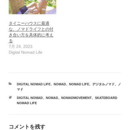
タイニーハウスに最適
な、ノマドライフとの付
き合い方を具体的に考え
る
7月 24, 2023
Digital Nomad Life
カ
DIGITAL NOMAD LIFE
、
NOMAD
、
NOMAD LIFE
、
デジタルノマド
、
ノ
テ
マド
ゴ
タ
DIGITAL NOMAD
、
NOMAD
、
NOMADMOVEMENT
、
SKATEBOARD
リ
グ
NOMAD LIFE
ー
コメントを残す