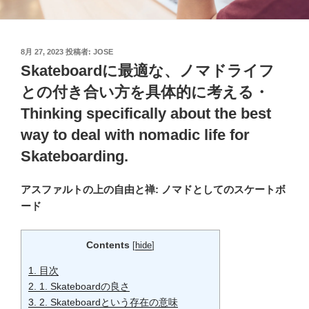
投
8月 27, 2023
投稿者:
JOSE
稿
Skateboardに最適な、ノマドライフ
日:
との付き合い方を具体的に考える・
Thinking specifically about the best
way to deal with nomadic life for
Skateboarding.
アスファルトの上の自由と禅: ノマドとしてのスケートボ
ード
Contents
[
hide
]
1.
目次
2.
1. Skateboardの良さ
3.
2. Skateboardという存在の意味