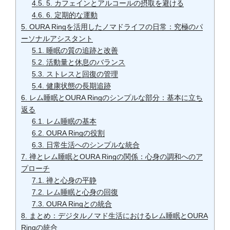
4.5.
5. カフェインとアルコールの摂取を避ける
4.6.
6. 定期的な運動
5.
OURA Ringを活用したノマドライフの日常：究極のパ
ーソナルアシスタント
5.1.
睡眠の質の追跡と改善
5.2.
活動量と休息のバランス
5.3.
ストレスと回復の管理
5.4.
健康状態の長期追跡
6.
レム睡眠とOURA Ringのシンプルな部分：基本に立ち
返る
6.1.
レム睡眠の基本
6.2.
OURA Ringの役割
6.3.
日常生活へのシンプルな統合
7.
禅とレム睡眠とOURA Ringの関係：心身の調和へのア
プローチ
7.1.
禅と心身の平静
7.2.
レム睡眠と心身の回復
7.3.
OURA Ringとの統合
8.
まとめ：デジタルノマド生活におけるレム睡眠とOURA
Ringの統合