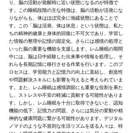
り、脳の活動が覚醒時に近い状態になるのが特徴で
す。この睡眠段階の主な特徴は、脳の活動が活発にな
りながらも、体はほぼ完全に弛緩状態にあることで
す。この「脳は活発、体は休息」という状態は、私た
ちの精神的健康と身体的回復に不可欠であり、学習し
た情報の整理や記憶の固定化、さらには感情の処理と
いった脳の重要な機能を支援します。レム睡眠の期間
中には、脳は日中経験した出来事や情報を処理し、そ
れらを長期記憶に移行させる作業を行います。このプ
ロセスは、学習能力と記憶力の向上に直結し、創造性
や問題解決スキルにも影響を与えると考えられていま
す。また、レム睡眠は感情調節にも重要な役割を果た
し、ストレスや不安の軽減に貢献する可能性がありま
す。しかし、レム睡眠を十分に取得できないと、認知
機能の低下、記憶力の問題、さらには気分の変動や精
神的な健康問題に繋がる可能性があります。デジタル
ノマドのような不規則な生活リズムを送る人々は、特