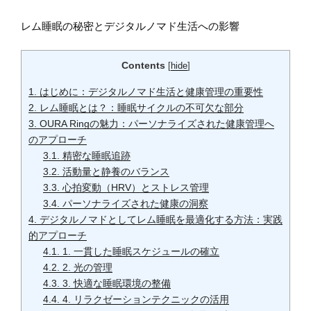
レム睡眠の秘密とデジタルノマド生活への影響
Contents
[
hide
]
1.
はじめに：デジタルノマド生活と健康管理の重要性
2.
レム睡眠とは？：睡眠サイクルの不可欠な部分
3.
OURA Ringの魅力：パーソナライズされた健康管理へ
のアプローチ
3.1.
精密な睡眠追跡
3.2.
活動量と静養のバランス
3.3.
心拍変動（HRV）とストレス管理
3.4.
パーソナライズされた健康の洞察
4.
デジタルノマドとしてレム睡眠を最適化する方法：実践
的アプローチ
4.1.
1. 一貫した睡眠スケジュールの確立
4.2.
2. 光の管理
4.3.
3. 快適な睡眠環境の整備
4.4.
4. リラクゼーションテクニックの活用