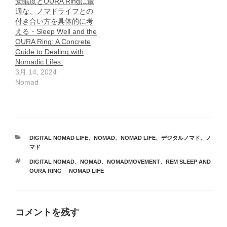
安眠度とOURA Ringに最
適な、ノマドライフとの
付き合い方を具体的に考
える・Sleep Well and the
OURA Ring: A Concrete
Guide to Dealing with
Nomadic Lifes.
3月 14, 2024
Nomad
カ
DIGITAL NOMAD LIFE
、
NOMAD
、
NOMAD LIFE
、
デジタルノマド
、
ノ
テ
マド
ゴ
タ
DIGITAL NOMAD
、
NOMAD
、
NOMADMOVEMENT
、
REM SLEEP AND
リ
グ
OURA RING NOMAD LIFE
ー
コメントを残す