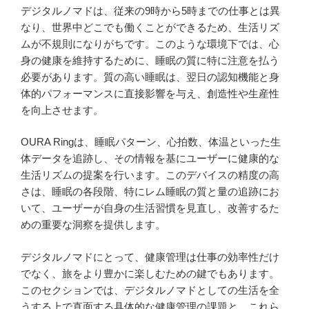
デジタルノマドは、従来の9時から5時までの仕事とは異
なり、世界中どこでも働くことができるため、生活リズ
ムが不規則になりがちです。このような環境下では、心
身の健康を維持するために、睡眠の質に特に注意を払う
必要があります。質の高い睡眠は、翌日の認知機能と身
体的パフォーマンスに直接影響を与え、創造性や生産性
を向上させます。
OURA Ringは、睡眠パターン、心拍数、体温といった生
体データを追跡し、その情報を基にユーザーに健康的な
生活リズムの提案を行います。このデバイスの精度の高
さは、睡眠の各段階、特にレム睡眠の質と量の追跡にお
いて、ユーザーが自身の生活習慣を見直し、改善するた
めの重要な洞察を提供します。
デジタルノマドにとって、健康管理は仕事の効率性だけ
でなく、旅をより豊かに楽しむための鍵でもあります。
このセクションでは、デジタルノマドとしての生活を全
うする上で直面する具体的な健康管理の課題と、これら