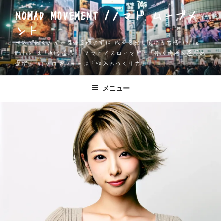
コ
NOMAD MOVEMENT /ノマド ムーブメ
ン
ント
テ
ン
一人で働く人が、身体を壊さずに 成果を出し続ける方法 Apple
ツ
Watch は「測る道具」 ノマド／スローマドは「働く場所と速度の
選択」 AIソロプレナーは「収入のつくり方」
へ
ス
キ
メニュー
ッ
プ