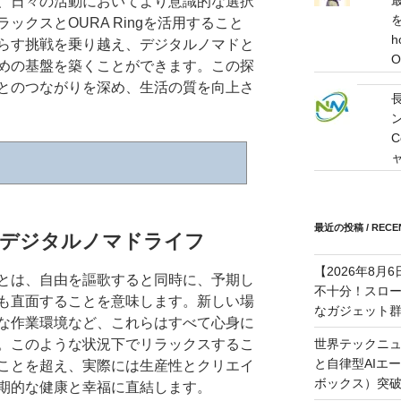
、日々の活動においてより意識的な選択
を
ックスとOURA Ringを活用すること
h
らす挑戦を乗り越え、デジタルノマドと
O
めの基盤を築くことができます。この探
とのつながりを深め、生活の質を向上さ
C
最近の投稿 / RECEN
とデジタルノマドライフ
【2026年8
とは、自由を謳歌すると同時に、予期し
不十分！スロ
も直面することを意味します。新しい場
なガジェット
な作業環境など、これらはすべて心身に
世界テックニュ
。このような状況下でリラックスするこ
と自律型AIエ
ことを超え、実際には生産性とクリエイ
ボックス）突
期的な健康と幸福に直結します。