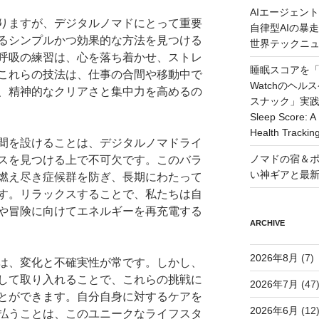
AIエージェン
りますが、デジタルノマドにとって重要
自律型AIの暴走と
るシンプルかつ効果的な方法を見つける
世界テックニ
呼吸の練習は、心を落ち着かせ、ストレ
睡眠スコアを「
これらの技法は、仕事の合間や移動中で
Watchのヘ
、精神的なクリアさと集中力を高めるの
スナック」実践ガイド
Sleep Score: A 
Health Trackin
間を設けることは、デジタルノマドライ
ノマドの宿＆ポ
スを見つける上で不可欠です。このバラ
い神ギアと最
燃え尽き症候群を防ぎ、長期にわたって
す。リラックスすることで、私たちは自
や冒険に向けてエネルギーを再充電する
ARCHIVE
2026年8月
(7)
は、変化と不確実性が常です。しかし、
して取り入れることで、これらの挑戦に
2026年7月
(47
とができます。自分自身に対するケアを
2026年6月
(12
払うことは、このユニークなライフスタ