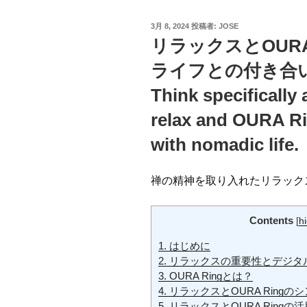
投
3月 8, 2024
投稿者:
JOSE
稿
リラックスとOURA
日:
ライフとの付き合
Think specifically
relax and OURA Ri
with nomadic life.
禅の精神を取り入れたリラックス技
Contents
[
h
1.
はじめに
2.
リラックスの重要性とデジタ
3.
OURA Ringとは？
4.
リラックスとOURA Ringの
5.
リラックスとOURA Ringの