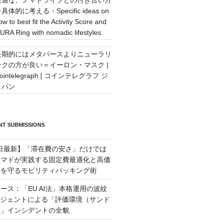
具体的に考える・Specific ideas on
ow to best fit the Activity Score and
URA Ring with nomadic lifestyles.
長期的にはメタバースよりニューラリ
ンクの方が良い＝イーロン・マスク |
ointelegraph | コインテレグラフ ジ
ャパン
T SUBMISSIONS
月6日最新】「滞在費の安さ」だけでは
ーマドが実践する固定費最適化と高価
群を守るモビリティパッキング術
ース：「EU AI法」本格運用の波紋
ージェントによる「評価環境（サンド
破」インシデントの全貌