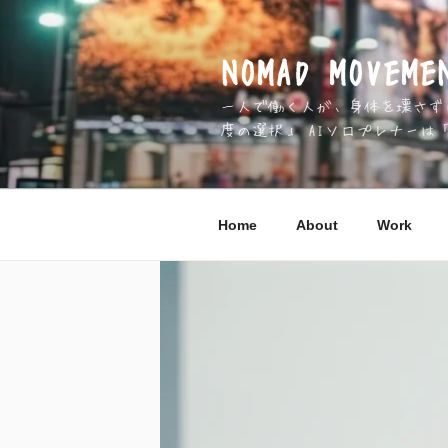
コ
ン
テ
NOMAD MOV
ン
一人で働く人が、身体を壊さずに 
ツ
度の選択」 AIソロプレナーは
へ
ス
キ
ッ
Home
About
Work
プ