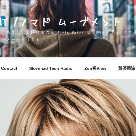
EMENT /ノマド ムーブメント
成果を出し続ける方法 Apple Watch は「測る道具」 
「収入のつくり方」
Contact
Slowmad Tech Radio
Zen禅View
賛否両論 M