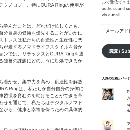
ルで受信できます。/ I
クノロジー、特にOURA Ringの使用が
address and su
via e-mail.
ら学んだことは、どれだけ忙しくとも、
メ
自分自身の健康を優先することがいかに
ー
ストレスは私たちの創造性と生産性に悪
ル
ア
ちが愛するノマドライフスタイルを脅か
購読 / Sub
ド
ンでは、リラックスとOURA Ringを通
レ
る独自の課題にどのように対処できるか
ス
/
mail
人気の投稿とページ / 
ち着かせ、集中力を高め、創造性を解放
address
RA Ringは、私たちが自分自身の身体に
康習慣を育むのを助けることができる革
わせを通じて、私たちはデジタルノマド
s
ながら、健康と幸福を保つための具体的
d