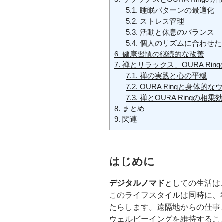
5.1.
睡眠パターンの最適化
5.2.
ストレス管理
5.3.
活動と休息のバランス
5.4.
個人のリズムに合わせた
6.
健康習慣の継続的な改善
7.
禅とリラックス、OURA Rin
7.1.
禅の実践と心の平穏
7.2.
OURA Ringと身体的
7.3.
禅とOURA Ringの相乗
8.
まとめ
9.
関連
はじめに
デジタルノマド
としての生活は
このライフスタイルは同時に、
たらします。遠隔地からの仕事
ウェルビーイングを維持するこ