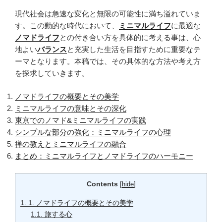
現代社会は急速な変化と無限の可能性に満ち溢れていま
す。この動的な時代において、
ミニマルライフ
に最適な
ノマドライフ
との付き合い方を具体的に考える事は、心
地よい
バランス
と充実した生活を目指すために重要なテ
ーマとなります。本稿では、その具体的な方法や考え方
を探求していきます。
ノマドライフの概要とその美学
ミニマルライフの意味とその深化
東京でのノマド&ミニマルライフの実践
シンプルな部分の強化：ミニマルライフの心理
禅の教えとミニマルライフの融合
まとめ：ミニマルライフとノマドライフのハーモニー
Contents
[
hide
]
1.
1. ノマドライフの概要とその美学
1.1.
旅する心