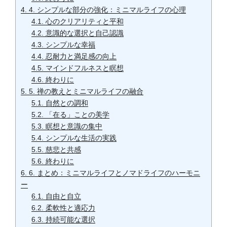
4.
4. シンプルな部分の強化：ミニマルライフの心理
4.1.
心のクリアリティと平和
4.2.
意識的な選択と自己認識
4.3.
シンプルな幸福
4.4.
忍耐力と満足感の向上
4.5.
マインドフルネスと瞑想
4.6.
終わりに
5.
5. 禅の教えとミニマルライフの融合
5.1.
自然との調和
5.2.
「在る」ことの美学
5.3.
瞑想と意識の集中
5.4.
シンプルな生活の実践
5.5.
慈悲と共感
5.6.
終わりに
6.
6. まとめ：ミニマルライフとノマドライフのハーモニ
ー
6.1.
自由と自立
6.2.
柔軟性と適応力
6.3.
持続可能な選択