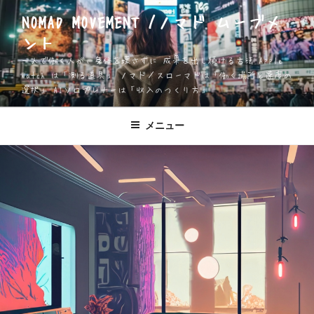
コ
NOMAD MOVEMENT /ノマド ムーブメ
ン
ント
テ
ン
一人で働く人が、身体を壊さずに 成果を出し続ける方法 Apple
ツ
Watch は「測る道具」 ノマド／スローマドは「働く場所と速度の
選択」 AIソロプレナーは「収入のつくり方」
へ
ス
キ
メニュー
ッ
プ