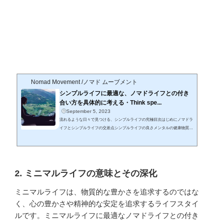
Nomad Movement /ノマド ムーブメント
シンプルライフに最適な、ノマドライフとの付き
合い方を具体的に考える・Think spe...
September 5, 2023
流れるような日々で見つける、シンプルライフの究極目次はじめにノマドラ
イフとシンプルライフの交差点シンプルライフの良さメンタルの健康物質的
な豊かさの再定義持続可能な生活シンプルライフの意味現代社会との調和シ
ンプルライフの哲学東京とシンプルライフ都会の喧騒から見つける静けさノ
マドとしての東京生活シンプルライフのシンプルな部分シンプルな生活の要
素日常の簡略化禅とシンプルライフの関係禅の教えとシンプルライフ瞑想と
内観シンプルライフに最適な、ノマドライフとの付き合い方を具体的に考え
2. ミニマルライフの意味とその深化
るステップバイステッ...
ミニマルライフは、物質的な豊かさを追求するのではな
く、心の豊かさや精神的な安定を追求するライフスタイ
ルです。ミニマルライフに最適なノマドライフとの付き