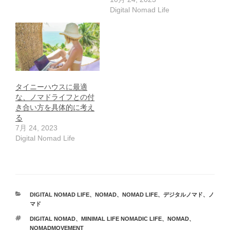
Digital Nomad Life
タイニーハウスに最適
な、ノマドライフとの付
き合い方を具体的に考え
る
7月 24, 2023
Digital Nomad Life
カ
DIGITAL NOMAD LIFE
、
NOMAD
、
NOMAD LIFE
、
デジタルノマド
、
ノ
テ
マド
ゴ
タ
DIGITAL NOMAD
、
MINIMAL LIFE NOMADIC LIFE
、
NOMAD
、
リ
グ
NOMADMOVEMENT