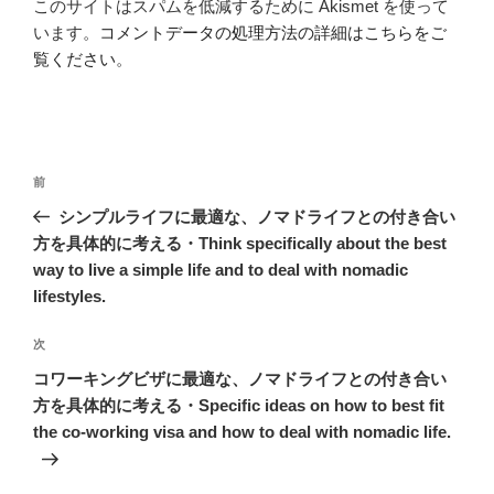
このサイトはスパムを低減するために Akismet を使って
います。
コメントデータの処理方法の詳細はこちらをご
覧ください
。
投
前
前
稿
の
シンプルライフに最適な、ノマドライフとの付き合い
ナ
投
方を具体的に考える・Think specifically about the best
ビ
稿
way to live a simple life and to deal with nomadic
ゲ
lifestyles.
ー
次
次
シ
の
コワーキングビザに最適な、ノマドライフとの付き合い
ョ
投
方を具体的に考える・Specific ideas on how to best fit
ン
稿
the co-working visa and how to deal with nomadic life.