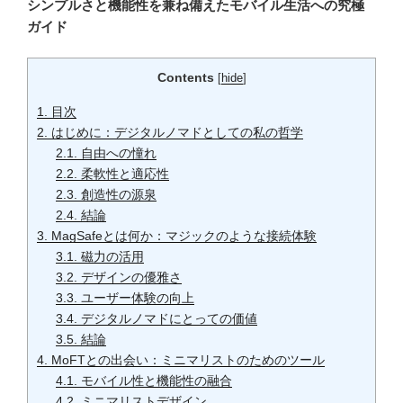
シンプルさと機能性を兼ね備えたモバイル生活への究極
ガイド
Contents
[
hide
]
1.
目次
2.
はじめに：デジタルノマドとしての私の哲学
2.1.
自由への憧れ
2.2.
柔軟性と適応性
2.3.
創造性の源泉
2.4.
結論
3.
MagSafeとは何か：マジックのような接続体験
3.1.
磁力の活用
3.2.
デザインの優雅さ
3.3.
ユーザー体験の向上
3.4.
デジタルノマドにとっての価値
3.5.
結論
4.
MoFTとの出会い：ミニマリストのためのツール
4.1.
モバイル性と機能性の融合
4.2.
ミニマリストデザイン