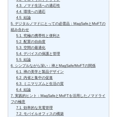
4.3.
ノマド生活への適応性
4.4.
環境への適応
4.5.
結論
5.
デジタルノマドにとっての必需品：MagSafeとMoFTの
組み合わせ
5.1.
究極の携帯性と便利さ
5.2.
配置の自由度
5.3.
空間の最適化
5.4.
デバイスの保護と管理
5.5.
結論
6.
シンプルながら深い：禅とMagSafe/MoFTの関係
6.1.
禅の美学と製品デザイン
6.2.
内省と集中の促進
6.3.
ミニマリズムと生活の質
6.4.
結論
7.
実践的ヒント：MagSafeとMoFTを活用したノマドライ
フの極意
7.1.
効率的な充電管理
7.2.
モバイルオフィスの構築