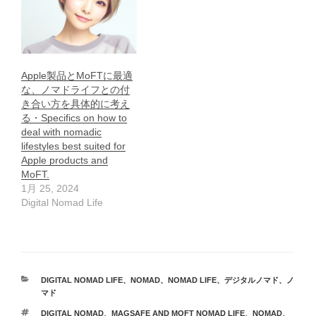
Apple製品とMoFTに最適
な、ノマドライフとの付
き合い方を具体的に考え
る・Specifics on how to
deal with nomadic
lifestyles best suited for
Apple products and
MoFT.
1月 25, 2024
Digital Nomad Life
カ
DIGITAL NOMAD LIFE
、
NOMAD
、
NOMAD LIFE
、
デジタルノマド
、
ノ
テ
マド
ゴ
タ
DIGITAL NOMAD
、
MAGSAFE AND MOFT NOMAD LIFE
、
NOMAD
、