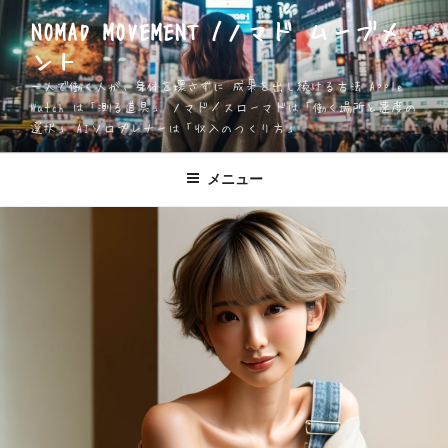
コ
NOMAD MOVEMENT /ノマド ムーブメ
ン
ント
テ
ン
一人で働く人が、身体を壊さずに 成果を出し続ける方法 Apple
ツ
Watch は「測る道具」 ノマド／スローマドは「働く場所と速度の
選択」 AIソロプレナーは「収入のつくり方」
へ
ス
キ
メニュー
ッ
プ