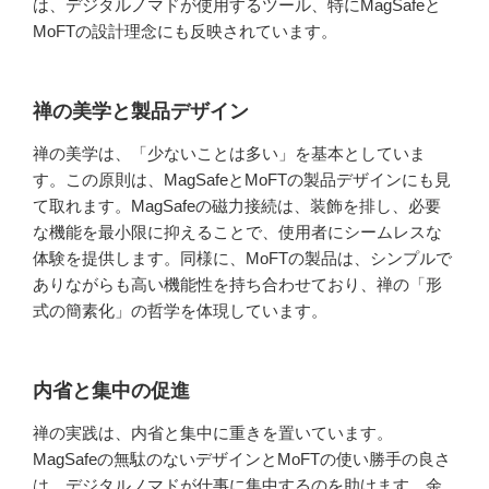
は、デジタルノマドが使用するツール、特にMagSafeと
MoFTの設計理念にも反映されています。
禅の美学と製品デザイン
禅の美学は、「少ないことは多い」を基本としていま
す。この原則は、MagSafeとMoFTの製品デザインにも見
て取れます。MagSafeの磁力接続は、装飾を排し、必要
な機能を最小限に抑えることで、使用者にシームレスな
体験を提供します。同様に、MoFTの製品は、シンプルで
ありながらも高い機能性を持ち合わせており、禅の「形
式の簡素化」の哲学を体現しています。
内省と集中の促進
禅の実践は、内省と集中に重きを置いています。
MagSafeの無駄のないデザインとMoFTの使い勝手の良さ
は、デジタルノマドが仕事に集中するのを助けます。余