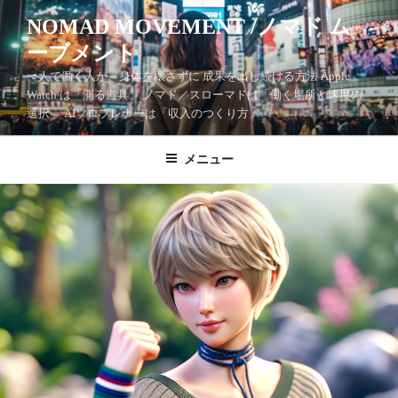
コ
NOMAD MOVEMENT /ノマド ム
ン
ーブメント
テ
ン
一人で働く人が、身体を壊さずに 成果を出し続ける方法 Apple
ツ
Watch は「測る道具」 ノマド／スローマドは「働く場所と速度の
選択」 AIソロプレナーは「収入のつくり方」
へ
ス
キ
メニュー
ッ
プ