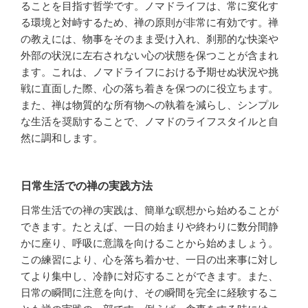
ることを目指す哲学です。ノマドライフは、常に変化す
る環境と対峙するため、禅の原則が非常に有効です。禅
の教えには、物事をそのまま受け入れ、刹那的な快楽や
外部の状況に左右されない心の状態を保つことが含まれ
ます。これは、ノマドライフにおける予期せぬ状況や挑
戦に直面した際、心の落ち着きを保つのに役立ちます。
また、禅は物質的な所有物への執着を減らし、シンプル
な生活を奨励することで、ノマドのライフスタイルと自
然に調和します。
日常生活での禅の実践方法
日常生活での禅の実践は、簡単な瞑想から始めることが
できます。たとえば、一日の始まりや終わりに数分間静
かに座り、呼吸に意識を向けることから始めましょう。
この練習により、心を落ち着かせ、一日の出来事に対し
てより集中し、冷静に対応することができます。また、
日常の瞬間に注意を向け、その瞬間を完全に経験するこ