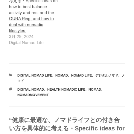
考える・Specific ideas on
how to best balance
activity and rest and the
OURA Ring, and how to
deal with nomadic
lifestyles.
3月 29, 2024
Digital Nomad Life
カ
DIGITAL NOMAD LIFE
、
NOMAD
、
NOMAD LIFE
、
デジタルノマド
、
ノ
テ
マド
ゴ
タ
DIGITAL NOMAD
、
HEALTH NOMADIC LIFE
、
NOMAD
、
リ
グ
NOMADMOVEMENT
ー
“健康に最適な、ノマドライフとの付き合
い方を具体的に考える・Specific ideas for