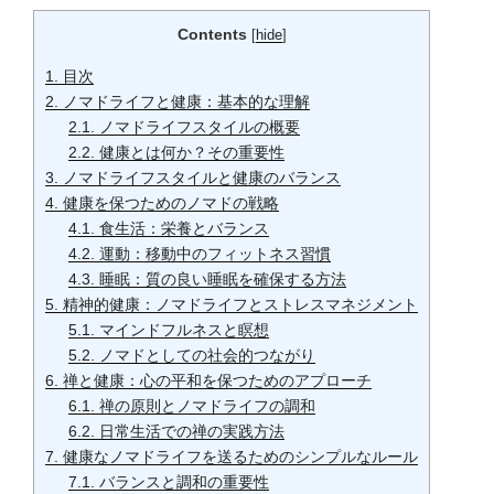
Contents
[
hide
]
1.
目次
2.
ノマドライフと健康：基本的な理解
2.1.
ノマドライフスタイルの概要
2.2.
健康とは何か？その重要性
3.
ノマドライフスタイルと健康のバランス
4.
健康を保つためのノマドの戦略
4.1.
食生活：栄養とバランス
4.2.
運動：移動中のフィットネス習慣
4.3.
睡眠：質の良い睡眠を確保する方法
5.
精神的健康：ノマドライフとストレスマネジメント
5.1.
マインドフルネスと瞑想
5.2.
ノマドとしての社会的つながり
6.
禅と健康：心の平和を保つためのアプローチ
6.1.
禅の原則とノマドライフの調和
6.2.
日常生活での禅の実践方法
7.
健康なノマドライフを送るためのシンプルなルール
7.1.
バランスと調和の重要性