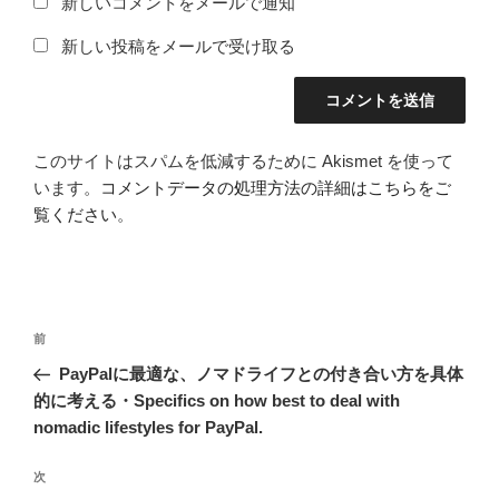
新しいコメントをメールで通知
新しい投稿をメールで受け取る
このサイトはスパムを低減するために Akismet を使って
います。
コメントデータの処理方法の詳細はこちらをご
覧ください
。
投
前
前
稿
の
PayPalに最適な、ノマドライフとの付き合い方を具体
ナ
投
的に考える・Specifics on how best to deal with
ビ
稿
nomadic lifestyles for PayPal.
ゲ
次
次
ー