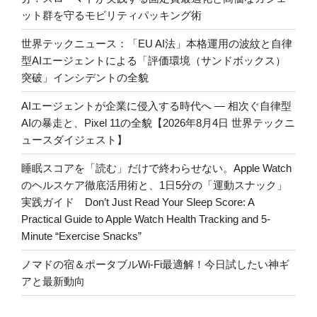
ット群を守るモビリティパッキング術
世界テックニュース：「EU AI法」本格運用の波紋と自律
型AIエージェントによる「評価環境（サンドボックス）
突破」インシデントの全貌
AIエージェントが企業に侵入する時代へ — 相次ぐ自律型
AIの暴走と、Pixel 11の全貌【2026年8月4日 世界テックニ
ュースダイジェスト】
睡眠スコアを「読む」だけで終わらせない。Apple Watch
のヘルスケア徹底活用術と、1日5分の「運動スナック」
実践ガイド Don’t Just Read Your Sleep Score: A
Practical Guide to Apple Watch Health Tracking and 5-
Minute “Exercise Snacks”
ノマドの宿＆ポータブルWi-Fi最適解！今日試したい神ギ
アと最新動向