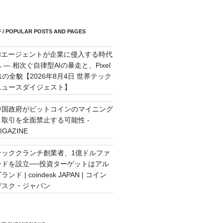
POPULAR POSTS AND PAGES
AIエージェントが企業に侵入する時代
 — 相次ぐ自律型AIの暴走と、Pixel
11の全貌【2026年8月4日 世界テック
ニュースダイジェスト】
中国政府がビットコインのマイニング
＆取引を全面禁止する可能性 -
IGAZINE
テッククランチ創業者、1億ドルファ
ンドを設立──投資ターゲットはアル
ランド | coindesk JAPAN | コイン
デスク・ジャパン