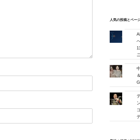
ス
/
mail
人気の投稿とページ / 
address
へ
G
ゴ