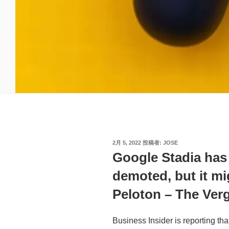
投
2月 5, 2022
投稿者:
JOSE
稿
Google Stadia has
日:
demoted, but it m
Peloton – The Ver
Business Insider is reporting t