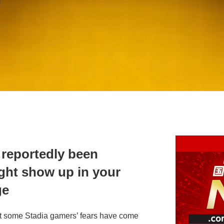
 reportedly been
ight show up in your
ge
hat some Stadia gamers’ fears have come