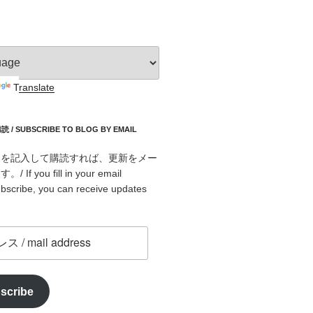
Translate
 SUBSCRIBE TO BLOG BY EMAIL
スを記入して購読すれば、更新をメー
f you fill in your email
bscribe, you can receive updates
scribe