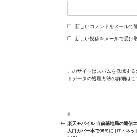
新しいコメントをメールで
新しい投稿をメールで受け
このサイトはスパムを低減するため
トデータの処理方法の詳細はこ
投
前
前
稿
の
楽天モバイル 自前基地局の通信
投
人口カバー率で96％に | IT・ネット
ナ
稿