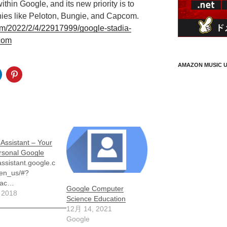
thin Google, and its new priority is to
ies like Peloton, Bungie, and Capcom.
m/2022/2/4/22917999/google-stadia-
pcom
AMAZON MUSIC U
Assistant – Your
rsonal Google
assistant.google.c
/en_us/#?
_ac…
Google Computer
 2018
Science Education
12月 14, 2021
Google