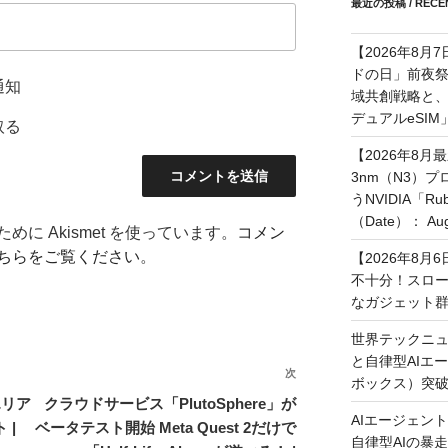
最近の投稿 / RECEN
【2026年8月
ドの日」前夜
通知
域共創戦略と、長期
デュアルeSI
取る
【2026年8月
3nm（N3）
うNVIDIA「
（Date）： Augu
に Akismet を使っています。
コメン
ちらをご覧ください
。
【2026年8
不十分！スロ
なガジェット
世界テックニュ
と自律型AIエ
次
次
ボックス）突
の
エリア
クラウドサービス「PlutoSphere」が
AIエージェン
投
 |
ベータテスト開始 Meta Quest 2だけで
自律型AIの暴走と
稿