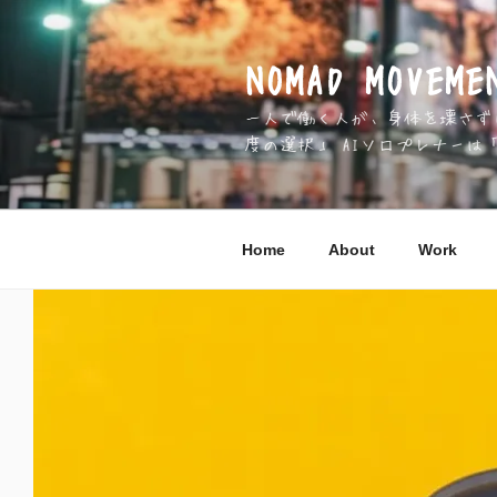
コ
ン
テ
NOMAD MOV
ン
一人で働く人が、身体を壊さずに 
ツ
度の選択」 AIソロプレナーは
へ
ス
キ
ッ
Home
About
Work
プ