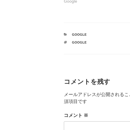
Google
カ
GOOGLE
テ
タ
GOOGLE
ゴ
グ
リ
ー
コメントを残す
メールアドレスが公開されるこ
須項目です
コメント
※