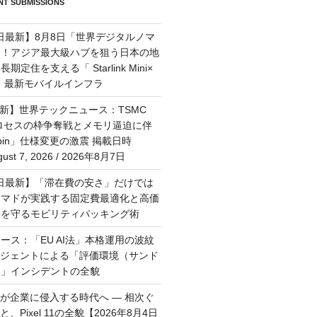
T SUBMISSIONS
7日最新】8月8日「世界デジタルノマ
祭！アジア最大級ハブを狙う日本の地
定住を支える「 Starlink Mini×
M」最新モバイルインフラ
最新】世界テックニュース：TSMC
プロセスの枠争奪戦とメモリ逼迫に伴
Rubin」仕様変更の激震 掲載日時
st 7, 2026 / 2026年8月7日
月6日最新】「滞在費の安さ」だけでは
ーマドが実践する固定費最適化と高価
群を守るモビリティパッキング術
ース：「EU AI法」本格運用の波紋
ージェントによる「評価環境（サンド
破」インシデントの全貌
トが企業に侵入する時代へ — 相次ぐ
、Pixel 11の全貌【2026年8月4日