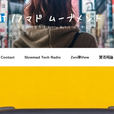
EMENT /ノマド ムーブメント
成果を出し続ける方法 Apple Watch は「測る道具」 
「収入のつくり方」
Contact
Slowmad Tech Radio
Zen禅View
賛否両論 M