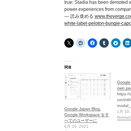
true: Stadia has been demoted wi
power experiences from compan
— 読み進める
www.theverge.co
white-label-peloton-bungie-ca
関連
Google 
own pe
https://
om/intl
modal
Google Japan Blog:
1月 10,
Google Workspace をす
Nomad
べてのユーザーに
6月 15, 2021