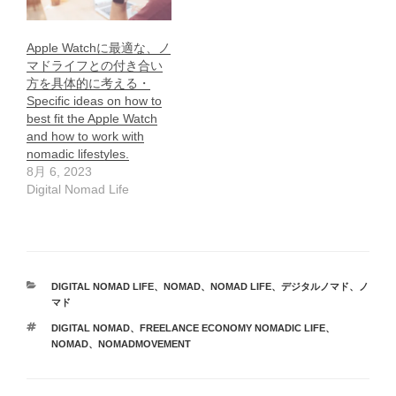
Apple Watchに最適な、ノ
マドライフとの付き合い
方を具体的に考える・
Specific ideas on how to
best fit the Apple Watch
and how to work with
nomadic lifestyles.
8月 6, 2023
Digital Nomad Life
カ
DIGITAL NOMAD LIFE
、
NOMAD
、
NOMAD LIFE
、
デジタルノマド
、
ノ
テ
マド
ゴ
タ
DIGITAL NOMAD
、
FREELANCE ECONOMY NOMADIC LIFE
、
リ
グ
NOMAD
、
NOMADMOVEMENT
ー