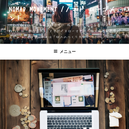
コ
NOMAD MOVEMENT /ノマド ムーブメ
ン
ント
テ
ン
一人で働く人が、身体を壊さずに 成果を出し続ける方法 Apple
ツ
Watch は「測る道具」 ノマド／スローマドは「働く場所と速度の
選択」 AIソロプレナーは「収入のつくり方」
へ
ス
キ
メニュー
ッ
プ