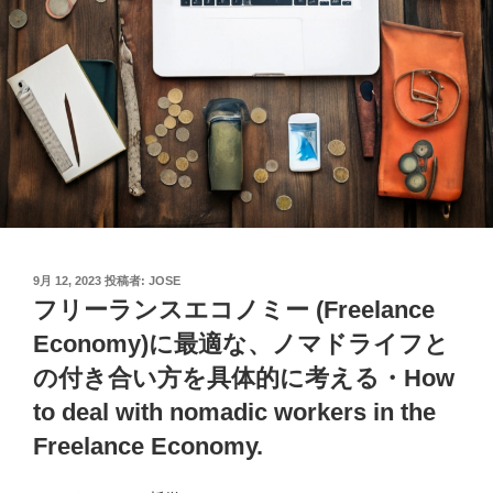
投
9月 12, 2023
投稿者:
JOSE
稿
フリーランスエコノミー (Freelance
日:
Economy)に最適な、ノマドライフと
の付き合い方を具体的に考える・How
to deal with nomadic workers in the
Freelance Economy.