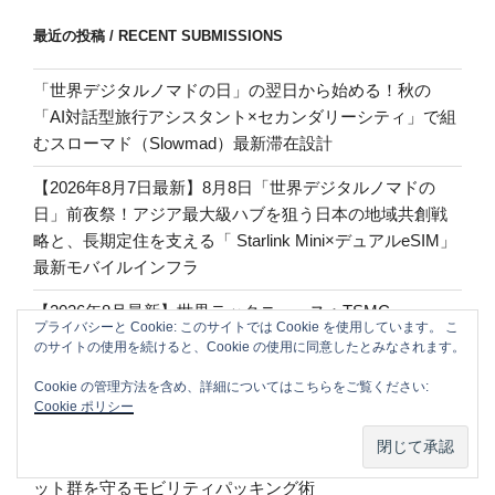
最近の投稿 / RECENT SUBMISSIONS
「世界デジタルノマドの日」の翌日から始める！秋の
「AI対話型旅行アシスタント×セカンダリーシティ」で組
むスローマド（Slowmad）最新滞在設計
【2026年8月7日最新】8月8日「世界デジタルノマドの
日」前夜祭！アジア最大級ハブを狙う日本の地域共創戦
略と、長期定住を支える「 Starlink Mini×デュアルeSIM」
最新モバイルインフラ
【2026年8月最新】世界テックニュース：TSMC
プライバシーと Cookie: このサイトでは Cookie を使用しています。 こ
3nm（N3）プロセスの枠争奪戦とメモリ逼迫に伴う
のサイトの使用を続けると、Cookie の使用に同意したとみなされます。
NVIDIA「Rubin」仕様変更の激震 掲載日時（Date）：
Cookie の管理方法を含め、詳細についてはこちらをご覧ください:
August 7, 2026 / 2026年8月7日
Cookie ポリシー
【2026年8月6日最新】「滞在費の安さ」だけでは不十
分！スローマドが実践する固定費最適化と高価なガジェ
ット群を守るモビリティパッキング術