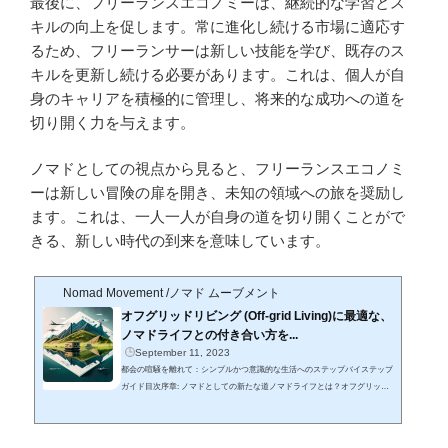
最後に、フリーランスエコノミーは、継続的な学習とス
キルの向上を促します。常に進化し続ける市場に適応す
るため、フリーランサーは新しい技能を学び、既存のス
キルを更新し続ける必要があります。これは、個人が自
身のキャリアを積極的に管理し、将来的な成功への道を
切り開く力を与えます。
ノマドとしての視点から見ると、フリーランスエコノミ
ーは新しい冒険の扉を開き、未知の領域への旅を奨励し
ます。これは、一人一人が自身の道を切り開くことがで
きる、新しい時代の到来を意味しています。
Nomad Movement /ノマド ムーブメント
オフグリッドリビング (Off-grid Living)に最適な、
ノマドライフとの付き合い方を...
September 11, 2023
都会の喧騒を離れて：シンプルかつ意識的な生活へのステップバイステップ
ガイド目次序章: ノマドとしての新たな道ノマドライフとは？オフグリッド
リビングの導入第一章: オフグリッドリビング (Off-grid Living)の良さ自然と
の調和自給自足の生活持続可能な生活スタイル第二章: オフグリッドリビン
グ (Off-grid Living)の意味独立した生活コミュニティとの関わりノマドとして