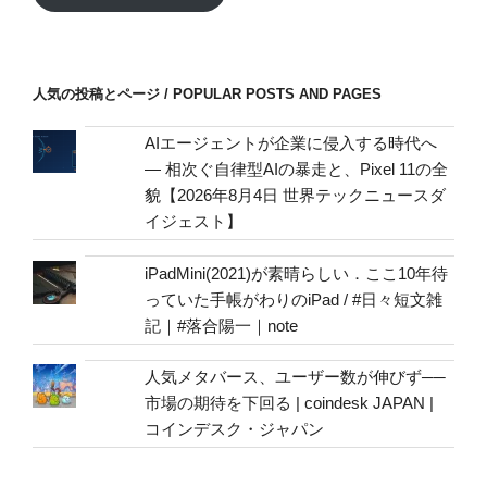
ド
レ
ス
/
人気の投稿とページ / POPULAR POSTS AND PAGES
mail
address
AIエージェントが企業に侵入する時代へ
— 相次ぐ自律型AIの暴走と、Pixel 11の全
貌【2026年8月4日 世界テックニュースダ
イジェスト】
iPadMini(2021)が素晴らしい．ここ10年待
っていた手帳がわりのiPad / #日々短文雑
記｜#落合陽一｜note
人気メタバース、ユーザー数が伸びず──
市場の期待を下回る | coindesk JAPAN |
コインデスク・ジャパン