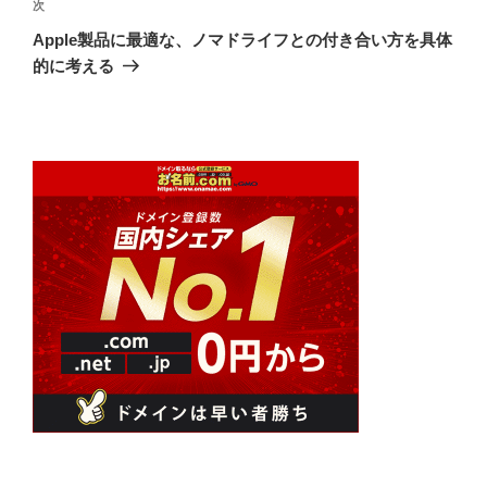
ゲ
次
次
の
ー
Apple製品に最適な、ノマドライフとの付き合い方を具体
投
シ
的に考える
稿
ョ
ン