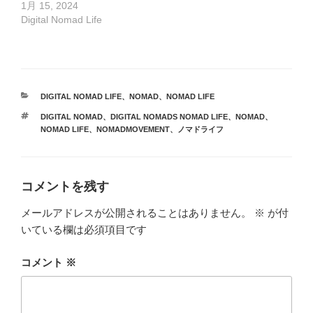
1月 15, 2024
Digital Nomad Life
カ
DIGITAL NOMAD LIFE
、
NOMAD
、
NOMAD LIFE
テ
タ
DIGITAL NOMAD
、
DIGITAL NOMADS NOMAD LIFE
、
NOMAD
、
ゴ
グ
NOMAD LIFE
、
NOMADMOVEMENT
、
ノマドライフ
リ
ー
コメントを残す
メールアドレスが公開されることはありません。
※
が付
いている欄は必須項目です
コメント
※