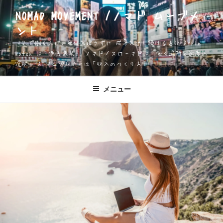
コ
NOMAD MOVEMENT /ノマド ムーブメ
ン
ント
テ
ン
一人で働く人が、身体を壊さずに 成果を出し続ける方法 Apple
ツ
Watch は「測る道具」 ノマド／スローマドは「働く場所と速度の
選択」 AIソロプレナーは「収入のつくり方」
へ
ス
キ
メニュー
ッ
プ