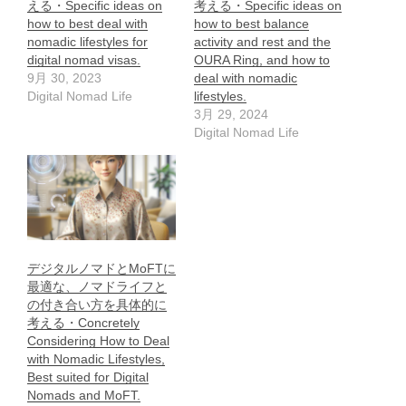
える・Specific ideas on
考える・Specific ideas on
how to best deal with
how to best balance
nomadic lifestyles for
activity and rest and the
digital nomad visas.
OURA Ring, and how to
9月 30, 2023
deal with nomadic
Digital Nomad Life
lifestyles.
3月 29, 2024
Digital Nomad Life
デジタルノマドとMoFTに
最適な、ノマドライフと
の付き合い方を具体的に
考える・Concretely
Considering How to Deal
with Nomadic Lifestyles,
Best suited for Digital
Nomads and MoFT.