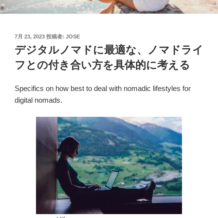
投
7月 23, 2023
投稿者:
JOSE
稿
デジタルノマドに最適な、ノマドライ
日:
フとの付き合い方を具体的に考える
Specifics on how best to deal with nomadic lifestyles for
digital nomads.