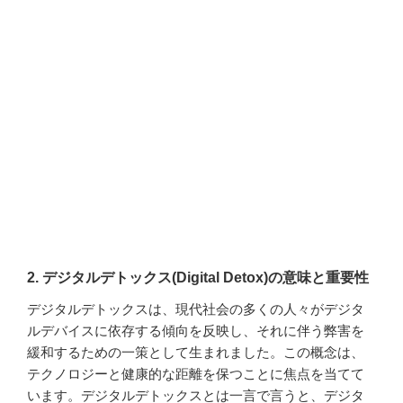
法第3章: 東京とミニマリストトラベル4.1 東京のシンプルな部分を発見4.2 東
京のミニマリストスポット第4章: 禅とミニマリストトラベル5.1 禅の教えと
の関わり5.2 禅的な旅行のスタイル終章: ノマドとしてのミニマリストトラベ
ルの未...
2. デジタルデトックス(Digital Detox)の意味と重要性
デジタルデトックスは、現代社会の多くの人々がデジタ
ルデバイスに依存する傾向を反映し、それに伴う弊害を
緩和するための一策として生まれました。この概念は、
テクノロジーと健康的な距離を保つことに焦点を当てて
います。デジタルデトックスとは一言で言うと、デジタ