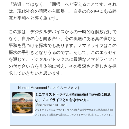
「逃避」ではなく、「回帰」へと変えることです。それ
は、現代社会の喧騒から回帰し、自身の心の中にある静
寂と平和へと導く旅です。
この旅は、デジタルデバイスからの一時的な解放だけで
なく、自身の心と向き合い、心の奥底にある真の喜びと
平和を見つける探求でもあります。ノマドライフはこの
探求の手引きとなりうるのです。そして、このエッセイ
を通じて、デジタルデトックスに最適なノマドライフと
の付き合い方を具体的に考え、その奥深さと美しさを探
求していきたいと思います。
Nomad Movement /ノマド ムーブメント
ミニマリストトラベル (Minimalist Travel)に最適
な、ノマドライフとの付き合い方...
September 13, 2023
ノマドライフとミニマリストトラベル: 双方の美学が交差する地点目次序章:
ノマドとしての視点から見たミニマリストトラベル第1章: ミニマリストトラ
ベルの真髄2.1 概念の定義2.2 ミニマリストトラベルの良さ第2章: ノマドライ
フとの新たな付き合い方3.1 ノマドとしての準備3.2 旅路での具体的な実践方