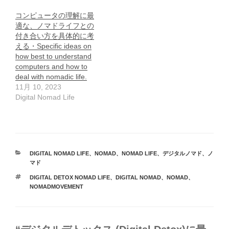
コンピュータの理解に最
適な、ノマドライフとの
付き合い方を具体的に考
える・Specific ideas on
how best to understand
computers and how to
deal with nomadic life.
11月 10, 2023
Digital Nomad Life
カ
DIGITAL NOMAD LIFE
、
NOMAD
、
NOMAD LIFE
、
デジタルノマド
、
ノ
テ
マド
ゴ
タ
DIGITAL DETOX NOMAD LIFE
、
DIGITAL NOMAD
、
NOMAD
、
リ
グ
NOMADMOVEMENT
ー