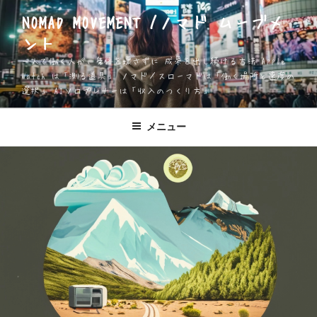
コ
NOMAD MOVEMENT /ノマド ムーブメ
ン
ント
テ
ン
一人で働く人が、身体を壊さずに 成果を出し続ける方法 Apple
ツ
Watch は「測る道具」 ノマド／スローマドは「働く場所と速度の
選択」 AIソロプレナーは「収入のつくり方」
へ
ス
キ
メニュー
ッ
プ