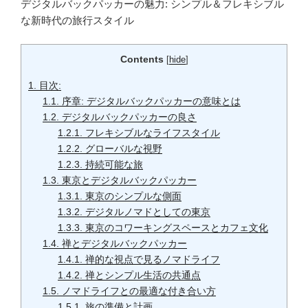
デジタルバックパッカーの魅力: シンプル＆フレキシブル
な新時代の旅行スタイル
Contents
[
hide
]
1.
目次:
1.1.
序章: デジタルバックパッカーの意味とは
1.2.
デジタルバックパッカーの良さ
1.2.1.
フレキシブルなライフスタイル
1.2.2.
グローバルな視野
1.2.3.
持続可能な旅
1.3.
東京とデジタルバックパッカー
1.3.1.
東京のシンプルな側面
1.3.2.
デジタルノマドとしての東京
1.3.3.
東京のコワーキングスペースとカフェ文化
1.4.
禅とデジタルバックパッカー
1.4.1.
禅的な視点で見るノマドライフ
1.4.2.
禅とシンプル生活の共通点
1.5.
ノマドライフとの最適な付き合い方
1.5.1.
旅の準備と計画