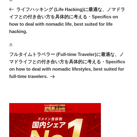
前
稿
の
ライフハッキング (Life Hacking)に最適な、ノマドラ
ナ
投
イフとの付き合い方を具体的に考える・Specifics on
ビ
稿
how to deal with nomadic life, best suited for life
ゲ
hacking.
ー
次
次
シ
の
フルタイムトラベラー (Full-time Traveler)に最適な、ノ
ョ
投
マドライフとの付き合い方を具体的に考える・Specifics
ン
稿
on how to deal with nomadic lifestyles, best suited for
full-time travelers.