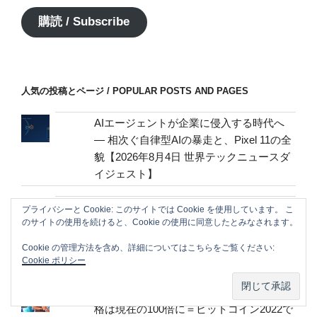
ア
購読 / Subscribe
ド
レ
ス
/
人気の投稿とページ / POPULAR POSTS AND PAGES
mail
address
AIエージェントが企業に侵入する時代へ
— 相次ぐ自律型AIの暴走と、Pixel 11の全
貌【2026年8月4日 世界テックニュースダ
イジェスト】
ヒロミ「第二回八王子会」の写真投稿に
プライバシーと Cookie: このサイトでは Cookie を使用しています。 こ
のサイトの使用を続けると、Cookie の使用に同意したとみなされます。
「素敵な人達ばかり」「ヒロミさんスゲ
～な～」の声― スポニチ Sponichi Annex
Cookie の管理方法を含め、詳細についてはこちらをご覧ください:
芸能
Cookie ポリシー
ピーター・ティール氏、ビットコイン価
格は現在の100倍に＝ビットコイン2022で