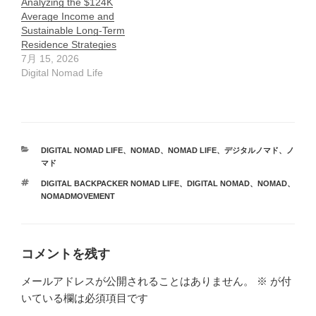
Analyzing the $124K
Average Income and
Sustainable Long-Term
Residence Strategies
7月 15, 2026
Digital Nomad Life
カ
DIGITAL NOMAD LIFE
、
NOMAD
、
NOMAD LIFE
、
デジタルノマド
、
ノ
テ
マド
ゴ
タ
DIGITAL BACKPACKER NOMAD LIFE
、
DIGITAL NOMAD
、
NOMAD
、
リ
グ
NOMADMOVEMENT
ー
コメントを残す
メールアドレスが公開されることはありません。
※
が付
いている欄は必須項目です