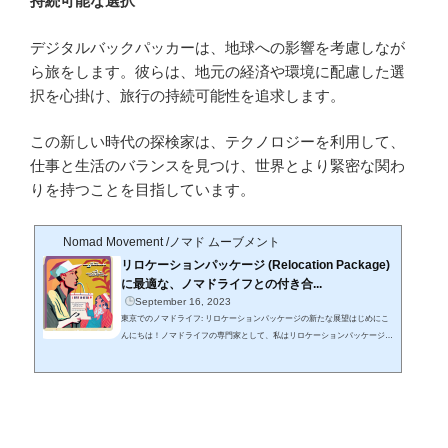
持続可能な選択
デジタルバックパッカーは、地球への影響を考慮しなが
ら旅をします。彼らは、地元の経済や環境に配慮した選
択を心掛け、旅行の持続可能性を追求します。
この新しい時代の探検家は、テクノロジーを利用して、
仕事と生活のバランスを見つけ、世界とより緊密な関わ
りを持つことを目指しています。
Nomad Movement /ノマド ムーブメント
リロケーションパッケージ (Relocation Package)
に最適な、ノマドライフとの付き合...
September 16, 2023
東京でのノマドライフ: リロケーションパッケージの新たな展望はじめにこ
んにちは！ノマドライフの専門家として、私はリロケーションパッケージを
フル活用し、新しい環境での暮らしを豊かで価値あるものにする方法を常に
模索しています。今日はその具体的な方法について詳しく語ります。さあ、
ノマドライフの新たな旅に出発しましょう！目次リロケーションパッケージ
の本質とは?東京でのノマドライフシンプルさの中の豊かさ禅の哲学とリロ
ケーションパッケージまとめ1. リロケーションパッケージの本質とは?リロ
ケーションパッケージは...