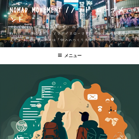
コ
NOMAD MOVEMENT /ノマド ムーブメ
ン
ント
テ
ン
一人で働く人が、身体を壊さずに 成果を出し続ける方法 Apple
ツ
Watch は「測る道具」 ノマド／スローマドは「働く場所と速度の
選択」 AIソロプレナーは「収入のつくり方」
へ
ス
キ
メニュー
ッ
プ