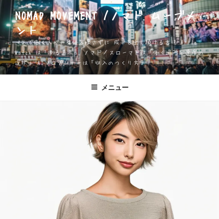
コ
NOMAD MOVEMENT /ノマド ムーブメ
ン
ント
テ
ン
一人で働く人が、身体を壊さずに 成果を出し続ける方法 Apple
ツ
Watch は「測る道具」 ノマド／スローマドは「働く場所と速度の
選択」 AIソロプレナーは「収入のつくり方」
へ
ス
キ
メニュー
ッ
プ