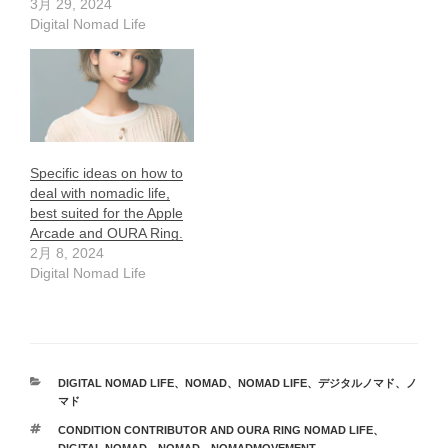
3月 29, 2024
Digital Nomad Life
Specific ideas on how to
deal with nomadic life,
best suited for the Apple
Arcade and OURA Ring.
2月 8, 2024
Digital Nomad Life
カ
DIGITAL NOMAD LIFE
、
NOMAD
、
NOMAD LIFE
、
デジタルノマド
、
ノ
テ
マド
ゴ
タ
CONDITION CONTRIBUTOR AND OURA RING NOMAD LIFE
、
リ
グ