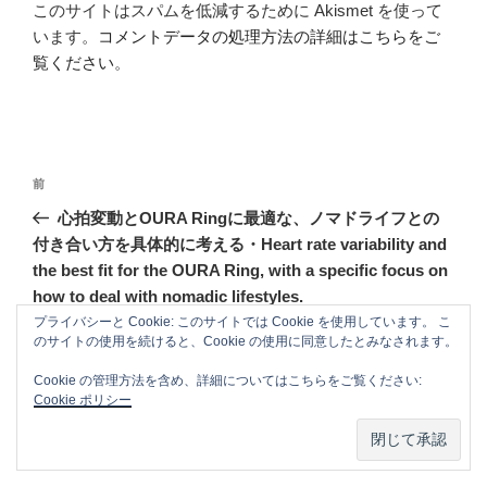
このサイトはスパムを低減するために Akismet を使って
います。
コメントデータの処理方法の詳細はこちらをご
覧ください
。
投
前
前
稿
の
心拍変動とOURA Ringに最適な、ノマドライフとの
ナ
投
付き合い方を具体的に考える・Heart rate variability and
ビ
稿
the best fit for the OURA Ring, with a specific focus on
ゲ
how to deal with nomadic lifestyles.
ー
プライバシーと Cookie: このサイトでは Cookie を使用しています。 こ
のサイトの使用を続けると、Cookie の使用に同意したとみなされます。
次
次
シ
の
睡眠効率とOURA Ringに最適な、ノマドライフとの付き
ョ
Cookie の管理方法を含め、詳細についてはこちらをご覧ください:
投
Cookie ポリシー
合い方を具体的に考える・Sleep efficiency and the best
ン
稿
for the OURA Ring, and specifically how to deal with
nomadic lifestyles.